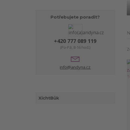
Potřebujete poradit?
N
+420 777 089 119
(Po-Pá, 8-16 hod.)
Z
info@andyna.cz
XichtBůk