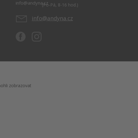
(Po-Pá, 8-16 hod.)
info@andyna.cz
ohli zobrazovat