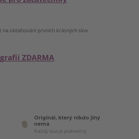
t na obtahování prvních krásných slov.
igrafii ZDARMA
Originál, který nikdo jiný
nemá
Každý kus je jedinečný.