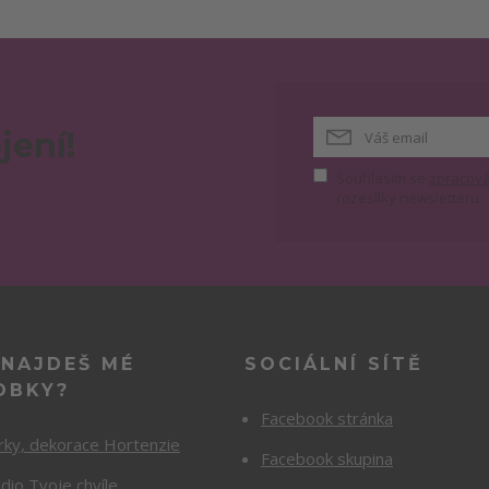
jení!
Souhlasím se
zpracová
rozesílky newsletteru.
 NAJDEŠ MÉ
SOCIÁLNÍ SÍTĚ
OBKY?
Facebook stránka
rky, dekorace Hortenzie
Facebook skupina
dio Tvoje chvíle