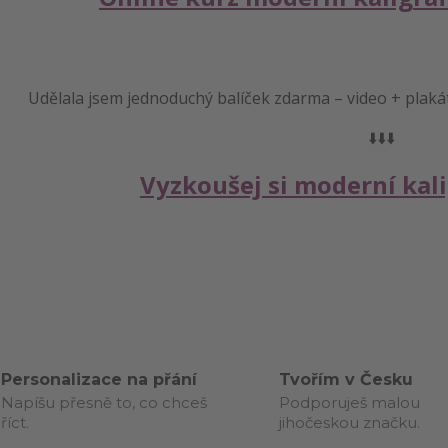
Udělala jsem jednoduchý balíček zdarma – video + plaká
⬇️⬇️⬇️
Vyzkoušej si moderní kal
Personalizace na přání
Tvořím v Česku
Napíšu přesně to, co chceš
Podporuješ malou
říct.
jihočeskou značku.