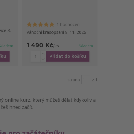
1 hodnocení
ice 3.
Vánoční krasopsaní 8. 11. 2026
1 490 Kč
Skladem
/
ks
Skladem
íku
Přidat do košíku
strana
z 1
ý online kurz, který můžeš dělat kdykoliv a
ůžeš hned začít.
ie pro začátečníky