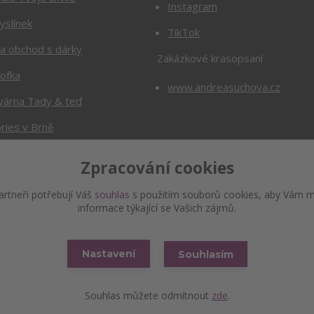
Instagram
yslínek
TikTok
Va obchod s dárky
Zakázkové krasopsaní
cofka
www.andreasuchova.cz
várna Tady & teď
ries v Brně
Zpracování cookies
rtneři potřebují Váš
souhlas
s použitím souborů cookies, aby Vám m
informace týkající se Vašich zájmů.
Copyright © www.andyna.cz
Nastavení
Souhlasím
Vytvořeno na
Eshop-rychle.cz
Souhlas můžete odmítnout
zde
.