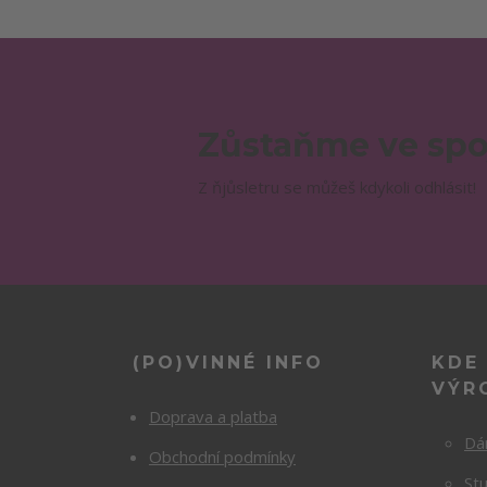
Zůstaňme ve spo
Z ňjůsletru se můžeš kdykoli odhlásit!
(PO)VINNÉ INFO
KDE
VÝR
Doprava a platba
Dá
Obchodní podmínky
Stu