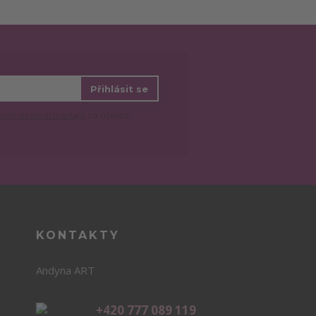
Přihlásit se
ním osobních údajů
za účelem
KONTAKTY
Andyna ART
+420 777 089 119