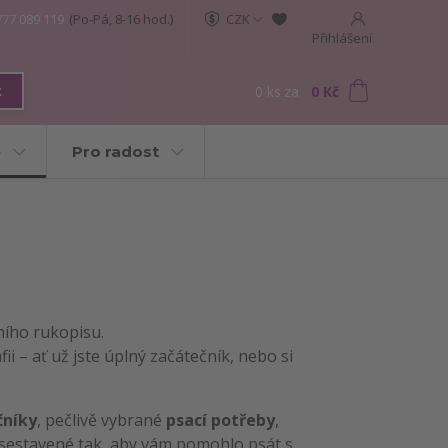
777 089 119
(Po-Pá, 8-16 hod.)
CZK
Přihlášení
0
ks
za
0 Kč
t
e
Pro radost
ního rukopisu.
ii – ať už jste úplný začátečník, nebo si
čníky
, pečlivě vybrané
psací potřeby
,
 sestavené tak, aby vám pomohlo psát s