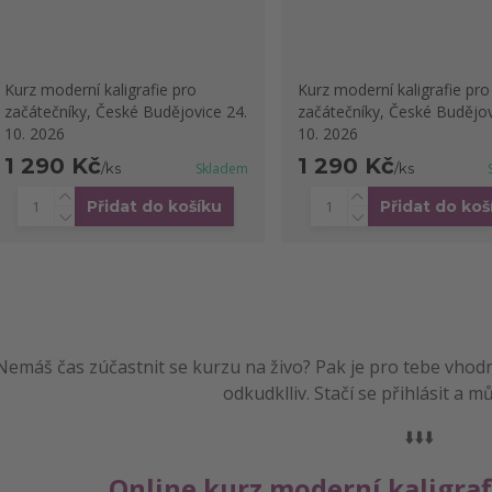
Kurz moderní kaligrafie pro
Kurz moderní kaligrafie pro
začátečníky, České Budějovice 24.
začátečníky, České Budějov
10. 2026
10. 2026
1 290 Kč
1 290 Kč
/
ks
Skladem
/
ks
Přidat do košíku
Přidat do koš
Nemáš čas zúčastnit se kurzu na živo? Pak je pro tebe vhodn
odkudklliv. Stačí se přihlásit a m
⬇️⬇️⬇️
Online kurz moderní kaligraf