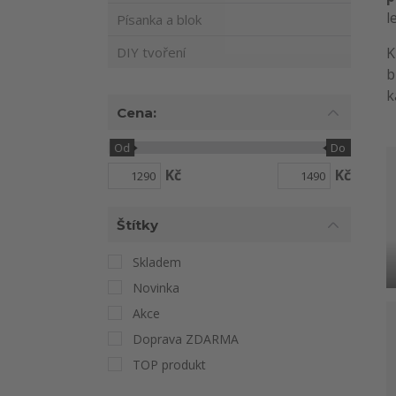
l
Písanka a blok
DIY tvoření
K
b
k
Cena:
Od
Do
Kč
Kč
Štítky
Skladem
Novinka
Akce
Doprava ZDARMA
TOP produkt