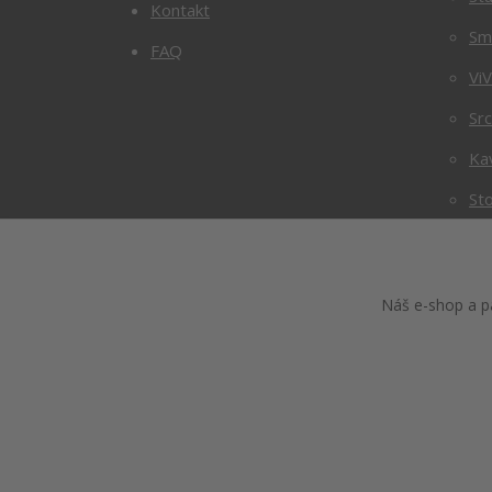
Kontakt
Sm
FAQ
Vi
Sr
Ka
Sto
Náš e-shop a pa