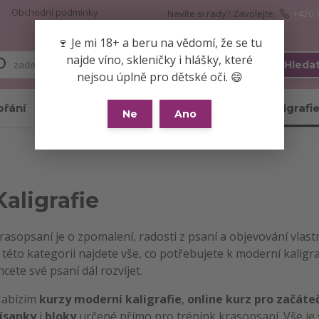
Obchodní podmínky
Nevíte si rady? Zavolejte.
+420 
🍷 Je mi 18+ a beru na vědomí, že se tu
najde víno, skleničky i hlášky, které
Hleda
nejsou úplně pro dětské oči. 😄
přání
Skleničky
Hrnky
Kaligrafi
Ne
Ano
Kaligrafie
rasopsaní je o zpomalení, radosti z psaní a objevování vlast
 této kategorii najdete vše, co potřebujete k moderní kaligraf
hcete své psaní dál rozvíjet.
abízím
kurzy moderní kaligrafie
,
online kurz pro začáte
ísanky
i
bloky
určené přímo pro trénink krasopsaní. Vše je