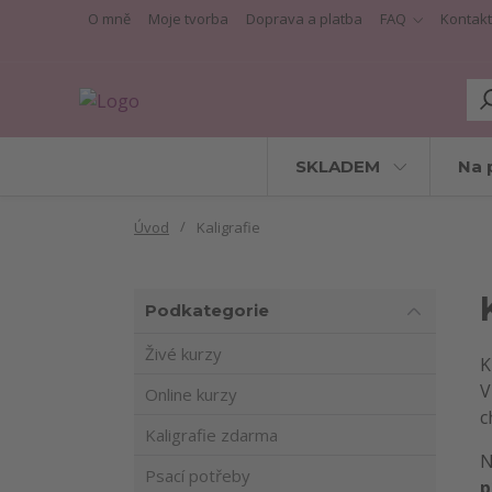
O mně
Moje tvorba
Doprava a platba
FAQ
Kontakt
SKLADEM
Na 
Úvod
Kaligrafie
Podkategorie
Živé kurzy
K
V
Online kurzy
c
Kaligrafie zdarma
N
Psací potřeby
p