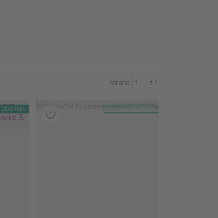
strana
z 1
a ZDARMA
Doprava ZDARMA