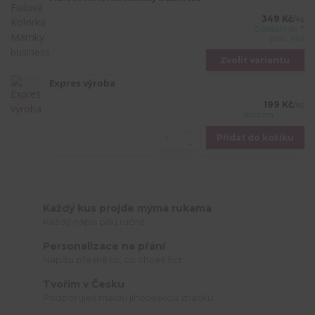
349 Kč
/
ks
Odeslání do 7
prac. dnů
Zvolit variantu
Expres výroba
199 Kč
/
ks
Skladem
Přidat do košíku
Každý kus projde mýma rukama
Každý nápis píšu ručně.
Personalizace na přání
Napíšu přesně to, co chceš říct.
Tvořím v Česku
Podporuješ malou jihočeskou značku.