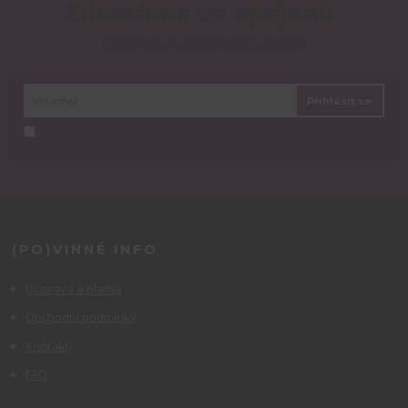
Zůstaňme ve spojení!
Z ňjůsletru se můžeš kdykoli odhlásit!
Přihlásit se
Souhlasím se
zpracováním osobních údajů
za účelem rozesílky
newsletteru.
(PO)VINNÉ INFO
Doprava a platba
Obchodní podmínky
Kontakt
FAQ