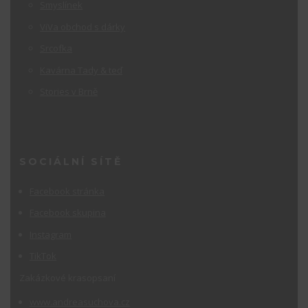
Smyslínek
ViVa obchod s dárky
Srcofka
Kavárna Tady & teď
Stories v Brně
SOCIÁLNÍ SÍTĚ
Facebook stránka
Facebook skupina
Instagram
TikTok
Zakázkové krasopsaní
www.andreasuchova.cz