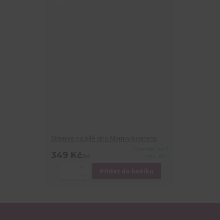
Sklenice na bílé víno Mamky business
Odeslání do 7
349 Kč
/
ks
prac. dnů
Přidat do košíku