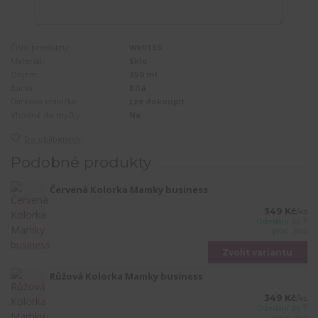
Číslo produktu:
Wk0136
Materiál:
Sklo
Objem:
350 ml
Barva:
Bílá
Dárková krabička:
Lze dokoupit
Vhodné do myčky:
Ne
Do oblíbených
Podobné produkty
Červená Kolorka Mamky business
349 Kč
/
ks
Odeslání do 7
prac. dnů
Zvolit variantu
Růžová Kolorka Mamky business
349 Kč
/
ks
Odeslání do 7
prac. dnů