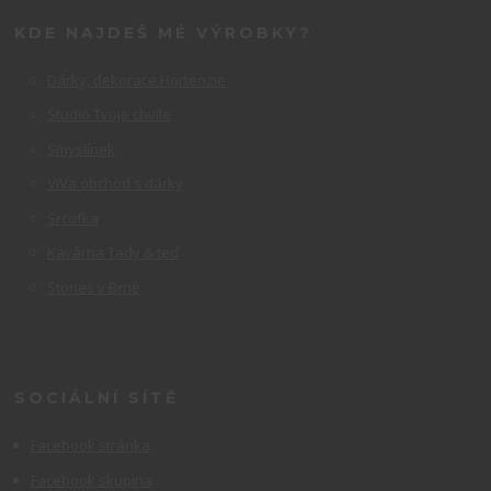
KDE NAJDEŠ MÉ VÝROBKY?
Dárky, dekorace Hortenzie
Studio Tvoje chvíle
Smyslínek
ViVa obchod s dárky
Srcofka
Kavárna Tady & teď
Stories v Brně
SOCIÁLNÍ SÍTĚ
Facebook stránka
Facebook skupina