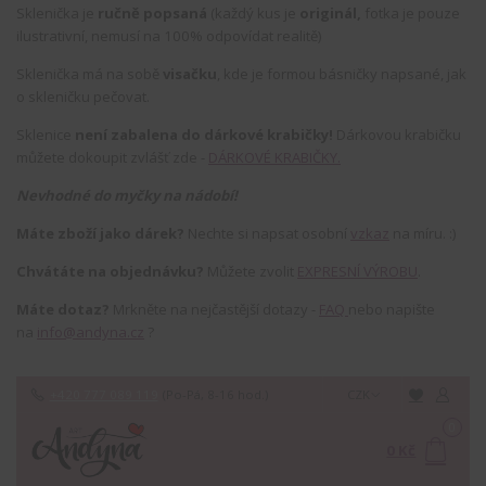
Sklenička je
ručně popsaná
(každý kus je
originál,
fotka je pouze
ilustrativní, nemusí na 100% odpovídat realitě)
Sklenička má na sobě
visačku
, kde je formou básničky napsané, jak
o skleničku pečovat.
Sklenice
není zabalena do dárkové krabičky!
Dárkovou krabičku
můžete dokoupit zvlášť zde -
DÁRKOVÉ KRABIČKY.
Nevhodné do myčky na nádobí!
Máte zboží jako dárek?
Nechte si napsat osobní
vzkaz
na míru. :)
Chvátáte na objednávku?
Můžete zvolit
EXPRESNÍ VÝROBU
.
Máte dotaz?
Mrkněte na nejčastější dotazy -
FAQ
nebo napište
na
info@andyna.cz
?
+420 777 089 119
(Po-Pá, 8-16 hod.)
CZK
0
0 Kč