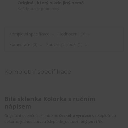
Originál, který nikdo jiný nemá
Každý kus je jedinečný.
Kompletní specifikace
Hodnocení
0
Komentáře
0
Související zboží
1
Kompletní specifikace
Bílá sklenka Kolorka s ručním
nápisem
Originální skleněná sklenice od
českého výrobce
s celoplošnou
dekorací jednou barvou (slepá degustace) -
bílý postřik
.