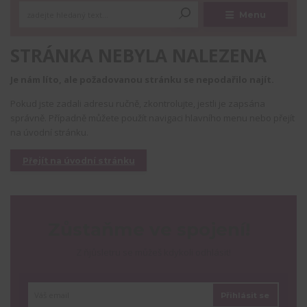
Menu
STRÁNKA NEBYLA NALEZENA
Je nám líto, ale požadovanou stránku se nepodařilo najít.
Pokud jste zadali adresu ručně, zkontrolujte, jestli je zapsána
správně. Případně můžete použít navigaci hlavního menu nebo přejít
na úvodní stránku.
Přejít na úvodní stránku
Zůstaňme ve spojení!
Z ňjůsletru se můžeš kdykoli odhlásit!
Přihlásit se