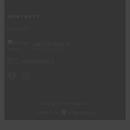
KONTAKTY
Andyna ART
+420 777 089 119
(Po-Pá, 8-16 hod.)
info@andyna.cz
Copyright © www.andyna.cz
Vytvořeno na
Eshop-rychle.cz