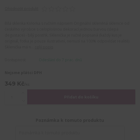
Ohodnotit produkt
Bílá sklenka Kolorka s ručním nápisem Originální skleněná sklenice od
českého výrobce s celoplošnou dekorací jednou barvou (slepá
degustace) - bílý postřik. Sklenička je ručně popsaná (každý kus je
originál, fotka je pouze ilustrativní, nemusí na 100% odpovídat realitě)
Sklenička má n...
celý popis
Dostupnost
Odeslání do 7 prac. dnů
Nejsme plátci DPH
349 Kč
/
ks
Přidat do košíku
Poznámka k tomuto produktu