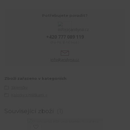
Potřebujete poradit?
+420 777 089 119
(Po-Pá, 8-16 hod.)
info@andyna.cz
Zboží zařazeno v kategoriích
Skleničky
Kolorky s hláškami ⭐
Související zboží
1