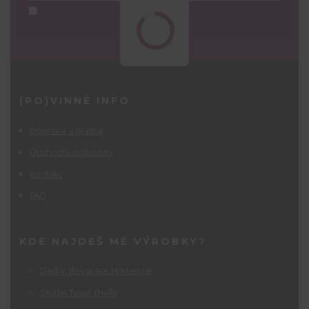
Souhlasím se
zpracováním osobních údajů
za účelem rozesílky
newsletteru.
(PO)VINNÉ INFO
Doprava a platba
Obchodní podmínky
Kontakt
FAQ
KDE NAJDEŠ MÉ VÝROBKY?
Dárky, dekorace Hortenzie
Studio Tvoje chvíle