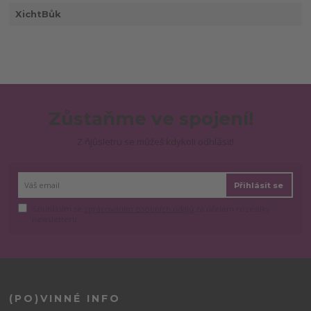
XichtBůk
Zůstaňme ve spojení!
Z ňjůsletru se můžeš kdykoli odhlásit!
Přihlásit se
Souhlasím se
zpracováním osobních údajů
za účelem rozesílky
newsletteru.
(PO)VINNÉ INFO