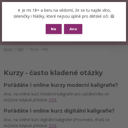
+420 777 089 119
(Po-Pá, 8-16 hod.)
CZK
🍷 Je mi 18+ a beru na vědomí, že se tu najde víno,
0
skleničky i hlášky, které nejsou úplně pro dětské oči. 😄
0 Kč
Ne
Ano
Menu
Úvod
FAQ
Kurzy - FAQ
Kurzy - často kladené otázky
Pořádáte i online kurzy moderní kaligrafie?
Ano, na online kurz moderní kaligrafie pro začátečníky se
můžete kdykoli přihlásit
ZDE
.
Pořádáte i online kurz digitální kaligrafie?
Ano, na online kurz digitální kaligrafie (Procreate, iPad) se
můžete kdykoli přihlásit
ZDE
.