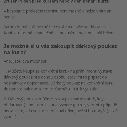
Zrušení 1 den před kurzem nebo v den konání kurzu
– bezplatné přeložení termínu není možné a nelze vrátit ani
peníze
Samozřejmě stát se může cokoliv a ne vše se dá ovlivnit.
Kontaktujte mě a společně se pokusíme najít nejlepší řešení.
Je možné si u vás zakoupit dárkový poukaz
na kurz?
Ano, jsou dvě možnosti:
1. Můžete koupit již konkrétní kurz - na přání mohu vystavit
dárkový poukaz pro danou osobu, stačí mi to připsat do
poznámky v objednávce. Dárkový poukaz na konkrétní kurz
dostanete pak e-mailem ve formátu PDF k vytištění.
2. Dárkový poukaz můžete zakoupit i samostatně, kdy si
obdarovaný sám termín kurzu vybere (pozor, v tomto případě
neovlivním, zda se kurz neobsadí dříve, než si ho dotyčný stačí
vybrat).