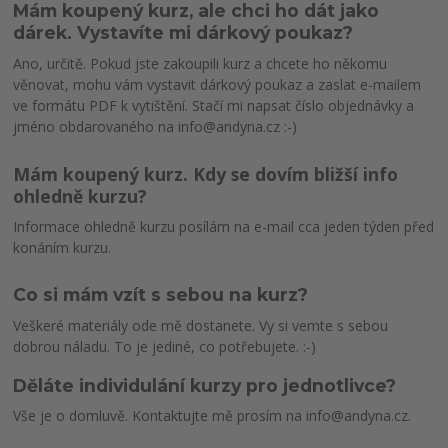
Mám koupený kurz, ale chci ho dát jako
dárek. Vystavíte mi dárkový poukaz?
Ano, určitě. Pokud jste zakoupili kurz a chcete ho někomu
věnovat, mohu vám vystavit dárkový poukaz a zaslat e-mailem
ve formátu PDF k vytištění. Stačí mi napsat číslo objednávky a
jméno obdarovaného na info@andyna.cz :-)
Mám koupený kurz. Kdy se dovím bližší info
ohledně kurzu?
Informace ohledně kurzu posílám na e-mail cca jeden týden před
konáním kurzu.
Co si mám vzít s sebou na kurz?
Veškeré materiály ode mě dostanete. Vy si vemte s sebou
dobrou náladu. To je jediné, co potřebujete. :-)
Děláte individulání kurzy pro jednotlivce?
Vše je o domluvě. Kontaktujte mě prosím na info@andyna.cz.