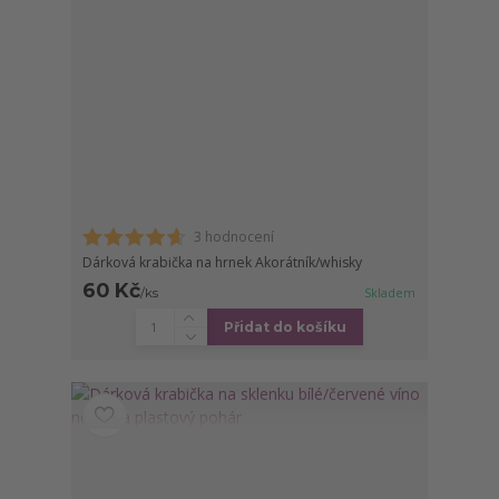
3 hodnocení
Dárková krabička na hrnek Akorátník/whisky
60 Kč
/
ks
Skladem
Přidat do košíku