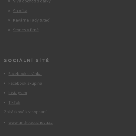
ViVa obchod s dárky
Srcofka
Kavárna Tady & teď
Stories v Brně
SOCIÁLNÍ SÍTĚ
Facebook stránka
Facebook skupina
Instagram
TikTok
Zakázkové krasopsaní
www.andreasuchova.cz