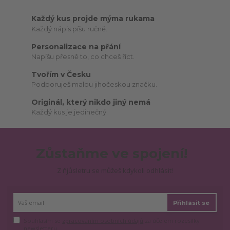
Každý kus projde mýma rukama
Každý nápis píšu ručně.
Personalizace na přání
Napíšu přesně to, co chceš říct.
Tvořím v Česku
Podporuješ malou jihočeskou značku.
Originál, který nikdo jiný nemá
Každý kus je jedinečný.
Zůstaňme ve spojení!
Z ňjůsletru se můžeš kdykoli odhlásit!
Přihlásit se
Souhlasím se
zpracováním osobních údajů
za účelem rozesílky
newsletteru.