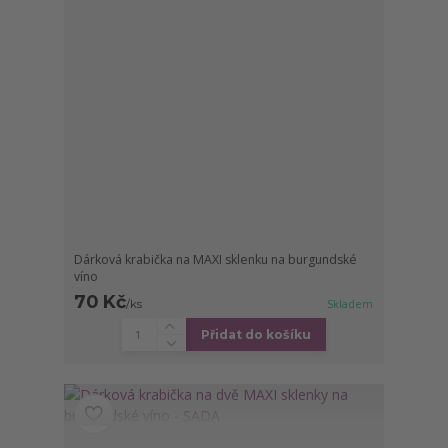
Dárková krabička na MAXI sklenku na burgundské
víno
70 Kč
/
ks
Skladem
Přidat do košíku