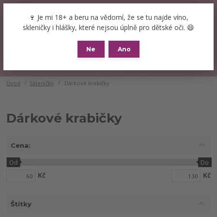
+420 777 089 119
(Po-Pá, 8-16 hod.)
CZK
🍷 Je mi 18+ a beru na vědomí, že se tu najde víno,
0
skleničky i hlášky, které nejsou úplně pro dětské oči. 😄
0 Kč
Ne
Ano
Menu
Úvod
Skleničky
Dárkové krabičky
Dárkové krabičky
Cena:
Od
Do
Kč
Kč
Štítky