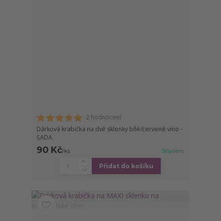
2 hodnocení
Dárková krabička na dvě sklenky bílé/červené víno -
SADA
90 Kč
/
ks
Skladem
Přidat do košíku