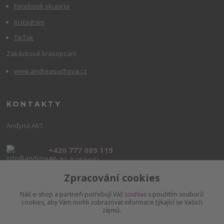
Facebook skupina
Instagram
TikTok
Zakázkové krasopsaní
www.andreasuchova.cz
KONTAKTY
Andyna ART
+420 777 089 119
(Po-Pá, 8-16 hod.)
Zpracování cookies
info@andyna.cz
Náš e-shop a partneři potřebují Váš
souhlas
s použitím souborů
cookies, aby Vám mohli zobrazovat informace týkající se Vašich
zájmů.