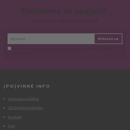
Zůstaňme ve spojení!
Z ňjůsletru se můžeš kdykoli odhlásit!
Přihlásit se
Souhlasím se
zpracováním osobních údajů
za účelem rozesílky
newsletteru.
(PO)VINNÉ INFO
Doprava a platba
Obchodní podmínky
Kontakt
FAQ