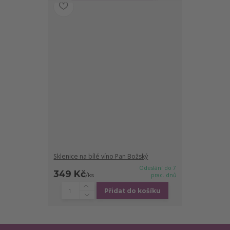
Sklenice na bílé víno Pan Božský
Odeslání do 7
349 Kč
/
ks
prac. dnů
Přidat do košíku