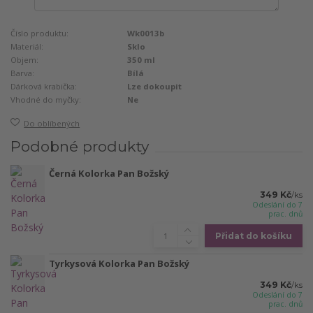
Číslo produktu:
Wk0013b
Materiál:
Sklo
Objem:
350 ml
Barva:
Bílá
Dárková krabička:
Lze dokoupit
Vhodné do myčky:
Ne
Do oblíbených
Podobné produkty
Černá Kolorka Pan Božský
349 Kč
/
ks
Odeslání do 7
prac. dnů
Přidat do košíku
Tyrkysová Kolorka Pan Božský
349 Kč
/
ks
Odeslání do 7
prac. dnů