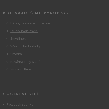
KDE NAJDEŠ MÉ VÝROBKY?
Dárky, dekorace Hortenzie
Studio Tvoje chvíle
Smyslínek
ViVa obchod s dárky
Srcofka
Kavárna Tady & teď
Stories v Brně
SOCIÁLNÍ SÍTĚ
Facebook stránka