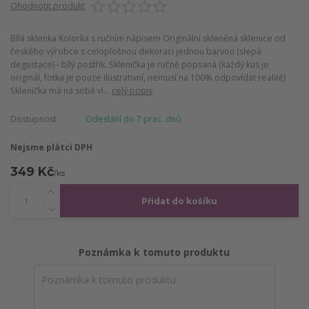
Ohodnotit produkt
Bílá sklenka Kolorka s ručním nápisem Originální skleněná sklenice od
českého výrobce s celoplošnou dekorací jednou barvou (slepá
degustace) - bílý postřik. Sklenička je ručně popsaná (každý kus je
originál, fotka je pouze ilustrativní, nemusí na 100% odpovídat realitě)
Sklenička má na sobě vi...
celý popis
Dostupnost
Odeslání do 7 prac. dnů
Nejsme plátci DPH
349 Kč
/
ks
Přidat do košíku
Poznámka k tomuto produktu