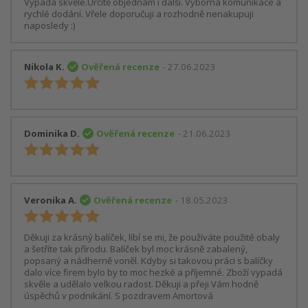
Vypadá skvěle.Určitě objednám i další. Výborná komunikace a
rychlé dodání. Vřele doporučuji a rozhodně nenakupuji
naposledy :)
Nikola K.
Ověřená recenze
- 27.06.2023
Dominika D.
Ověřená recenze
- 21.06.2023
Veronika A.
Ověřená recenze
- 18.05.2023
Děkuji za krásný balíček, líbí se mi, že používáte použité obaly
a šetříte tak přírodu. Balíček byl moc krásně zabalený,
popsaný a nádherně voněl. Kdyby si takovou práci s balíčky
dalo více firem bylo by to moc hezké a příjemné. Zboží vypadá
skvěle a udělalo velkou radost. Děkuji a přeji Vám hodně
úspěchů v podnikání. S pozdravem Amortová