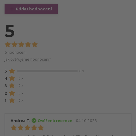
Přidat hodnocení
5
6 hodnocení
Jak ověřujeme hodnocení?
5
6 x
4
0 x
3
0 x
2
0 x
1
0 x
Andrea T.
Ověřená recenze
- 04.10.2023