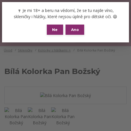
+420 777 089 119
(Po-Pá, 8-16 hod.)
CZK
🍷 Je mi 18+ a beru na vědomí, že se tu najde víno,
0
skleničky i hlášky, které nejsou úplně pro dětské oči. 😄
0 Kč
Ne
Ano
Menu
Úvod
Skleničky
Kolorky s hláškami ⭐
Bílá Kolorka Pan Božský
Bílá Kolorka Pan Božský