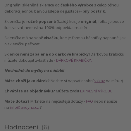
Originální skleněná sklenice od
českého výrobce
s celoplošnou
dekorací jednou barvou (slepá degustace) -
bílý postřik
.
Sklenička je
ručně popsaná
(každý kus je
originál,
fotka je pouze
ilustrativní, nemusí na 100% odpovídat realitě)
Sklenička má na sobě
visačku
, kde je formou básničky napsané, jak
o skleničku pečovat.
Sklenice
není zabalena do dárkové krabičky!
Dárkovou krabičku
můžete dokoupit zvlášť zde -
DÁRKOVÉ KRABIČKY.
Nevhodné do myčky na nádobí!
Máte zboží jako dárek?
Nechte si napsat osobní
vzkaz
na míru. :)
Chvátáte na objednávku?
Můžete zvolit
EXPRESNÍ VÝROBU
.
Máte dotaz?
Mrkněte na nejčastější dotazy -
FAQ
nebo napište
na
info@andyna.cz
?
Hodnocení
6