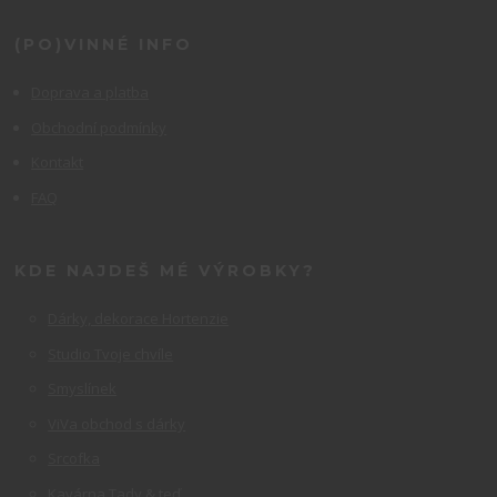
(PO)VINNÉ INFO
Doprava a platba
Obchodní podmínky
Kontakt
FAQ
KDE NAJDEŠ MÉ VÝROBKY?
Dárky, dekorace Hortenzie
Studio Tvoje chvíle
Smyslínek
ViVa obchod s dárky
Srcofka
Kavárna Tady & teď