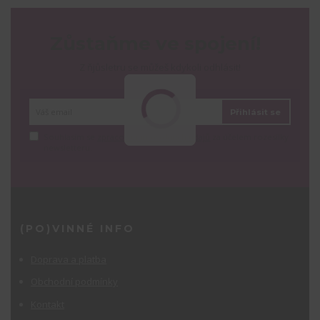
Zůstaňme ve spojení!
Z ňjůsletru se můžeš kdykoli odhlásit!
Přihlásit se
Souhlasím se
zpracováním osobních údajů
za účelem rozesílky
newsletteru.
(PO)VINNÉ INFO
Doprava a platba
Obchodní podmínky
Kontakt