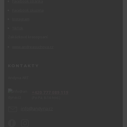
Facebook stránka
Facebook skupina
Instagram
TikTok
Zakázkové krasopsaní
www.andreasuchova.cz
KONTAKTY
Andyna ART
+420 777 089 119
(Po-Pá, 8-16 hod.)
info@andyna.cz