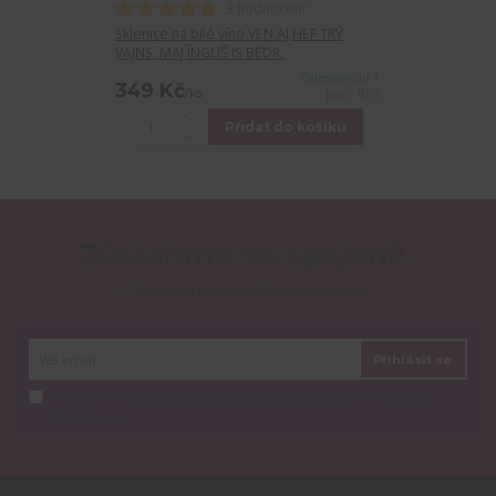
3 hodnocení
Sklenice na bílé víno VEN AJ HEF TRÝ
VAJNS, MAJ ÍNGLIŠ IS BEDR.
Odeslání do 7
349 Kč
/
ks
prac. dnů
Přidat do košíku
Zůstaňme ve spojení!
Z ňjůsletru se můžeš kdykoli odhlásit!
Přihlásit se
Souhlasím se
zpracováním osobních údajů
za účelem rozesílky
newsletteru.