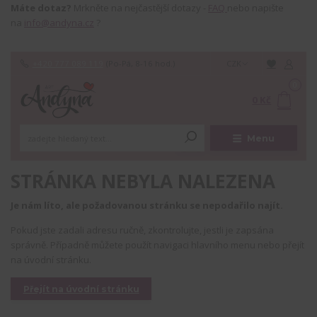
Máte dotaz?
Mrkněte na nejčastější dotazy -
FAQ
nebo napište
na
info@andyna.cz
?
+420 777 089 119
(Po-Pá, 8-16 hod.)
CZK
0
0 Kč
Menu
STRÁNKA NEBYLA NALEZENA
Je nám líto, ale požadovanou stránku se nepodařilo najít.
Pokud jste zadali adresu ručně, zkontrolujte, jestli je zapsána
správně. Případně můžete použít navigaci hlavního menu nebo přejít
na úvodní stránku.
Přejít na úvodní stránku