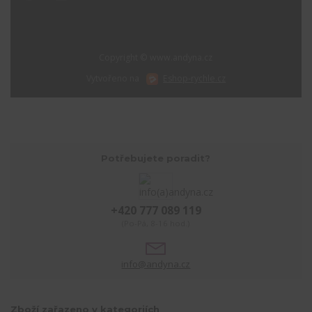
Copyright © www.andyna.cz
Vytvořeno na
Eshop-rychle.cz
Potřebujete poradit?
+420 777 089 119
(Po-Pá, 8-16 hod.)
info@andyna.cz
Zboží zařazeno v kategoriích