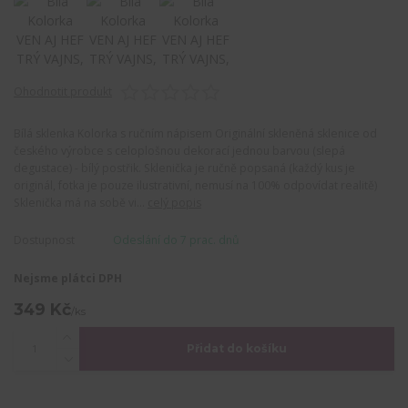
Ohodnotit produkt
Bílá sklenka Kolorka s ručním nápisem Originální skleněná sklenice od
českého výrobce s celoplošnou dekorací jednou barvou (slepá
degustace) - bílý postřik. Sklenička je ručně popsaná (každý kus je
originál, fotka je pouze ilustrativní, nemusí na 100% odpovídat realitě)
Sklenička má na sobě vi...
celý popis
Dostupnost
Odeslání do 7 prac. dnů
Nejsme plátci DPH
349 Kč
/
ks
Přidat do košíku