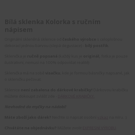
Bílá sklenka Kolorka s ručním
nápisem
Originální skleněná sklenice od
českého výrobce
s celoplošnou
dekorací jednou barvou (slepá degustace) -
bílý postřik
.
Sklenička je
ručně popsaná
(každý kus je
originál,
fotka je pouze
ilustrativní, nemusí na 100% odpovídat realitě)
Sklenička má na sobě
visačku
, kde je formou básničky napsané, jak
o skleničku pečovat.
Sklenice
není zabalena do dárkové krabičky!
Dárkovou krabičku
můžete dokoupit zvlášť zde -
DÁRKOVÉ KRABIČKY.
Nevhodné do myčky na nádobí!
Máte zboží jako dárek?
Nechte si napsat osobní
vzkaz
na míru. :)
Chvátáte na objednávku?
Můžete zvolit
EXPRESNÍ VÝROBU
.