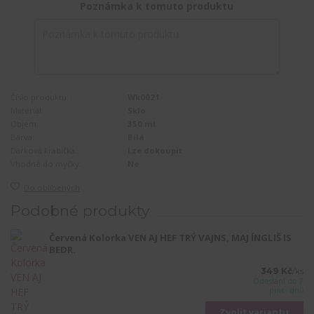
Poznámka k tomuto produktu
Číslo produktu:
Wk0021
Materiál:
Sklo
Objem:
350 ml
Barva:
Bílá
Dárková krabička:
Lze dokoupit
Vhodné do myčky:
Ne
Do oblíbených
Podobné produkty
Červená Kolorka VEN AJ HEF TRÝ VAJNS, MAJ ÍNGLIŠ IS
BEDR.
349 Kč
/
ks
Odeslání do 7
prac. dnů
Zvolit variantu