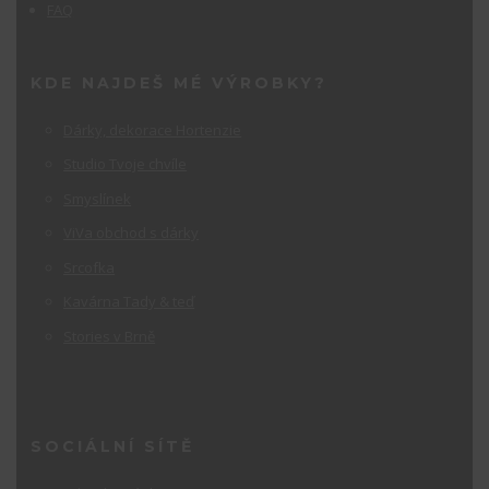
FAQ
KDE NAJDEŠ MÉ VÝROBKY?
Dárky, dekorace Hortenzie
Studio Tvoje chvíle
Smyslínek
ViVa obchod s dárky
Srcofka
Kavárna Tady & teď
Stories v Brně
SOCIÁLNÍ SÍTĚ