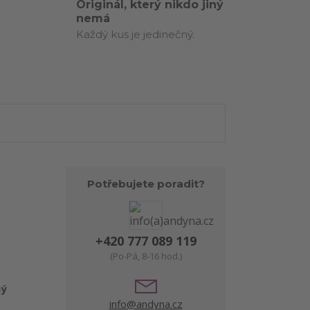
Originál, který nikdo jiný
nemá
Každý kus je jedinečný.
Potřebujete poradit?
+420 777 089 119
(Po-Pá, 8-16 hod.)
ný
info@andyna.cz