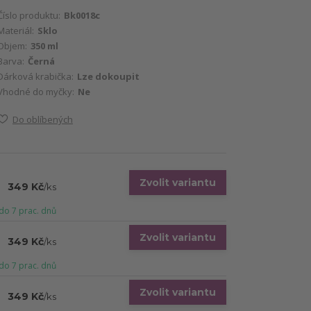
Číslo produktu:
Bk0018c
Materiál:
Sklo
Objem:
350 ml
Barva:
Černá
Dárková krabička:
Lze dokoupit
Vhodné do myčky:
Ne
Do oblíbených
Zvolit variantu
349 Kč
/
ks
do 7 prac. dnů
Zvolit variantu
349 Kč
/
ks
do 7 prac. dnů
Zvolit variantu
349 Kč
/
ks