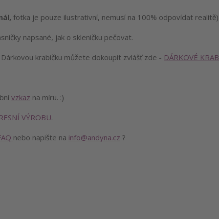
nál,
fotka je pouze ilustrativní, nemusí na 100% odpovídat realitě)
sničky napsané, jak o skleničku pečovat.
!
Dárkovou krabičku můžete dokoupit zvlášť zde -
DÁRKOVÉ KRAB
obní
vzkaz
na míru. :)
RESNÍ VÝROBU
.
FAQ
nebo napište na
info@andyna.cz
?