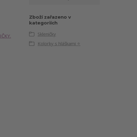
Zboží zařazeno v
kategoriích
Skleničky
IČKY.
Kolorky s hláškami ⭐