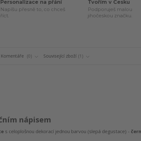
Personalizace na přání
Tvořím v Česku
Napíšu přesně to, co chceš
Podporuješ malou
říct.
jihočeskou značku.
Komentáře
0
Související zboží
1
učním nápisem
ce
s celoplošnou dekorací jednou barvou (slepá degustace) -
čer