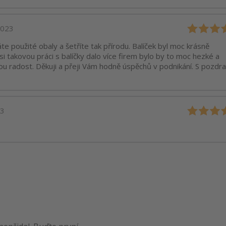
2023
váte použité obaly a šetříte tak přírodu. Balíček byl moc krásně
 takovou práci s balíčky dalo více firem bylo by to moc hezké a
kou radost. Děkuji a přeji Vám hodně úspěchů v podnikání. S pozd
23