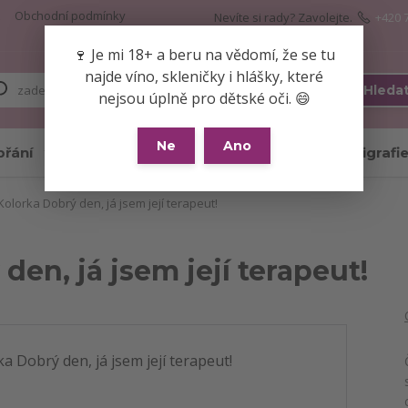
Obchodní podmínky
Nevíte si rady? Zavolejte.
+420 
🍷 Je mi 18+ a beru na vědomí, že se tu
najde víno, skleničky i hlášky, které
Hleda
nejsou úplně pro dětské oči. 😄
Ne
Ano
přání
Skleničky
Hrnky
Kaligrafi
olorka Dobrý den, já jsem její terapeut!
den, já jsem její terapeut!