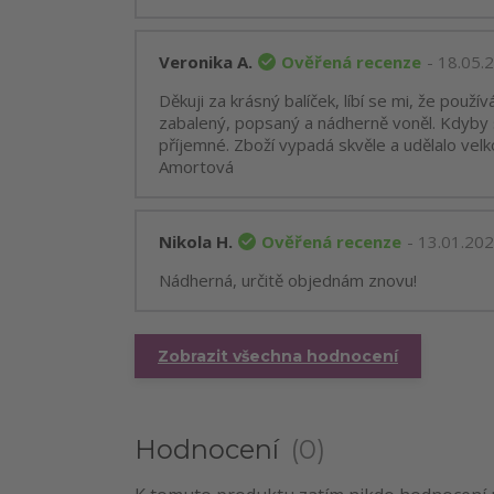
Ověřená recenze
Veronika A.
- 18.05.
Děkuji za krásný balíček, líbí se mi, že použí
zabalený, popsaný a nádherně voněl. Kdyby si
příjemné. Zboží vypadá skvěle a udělalo vel
Amortová
Ověřená recenze
Nikola H.
- 13.01.20
Nádherná, určitě objednám znovu!
Zobrazit všechna hodnocení
Hodnocení
0