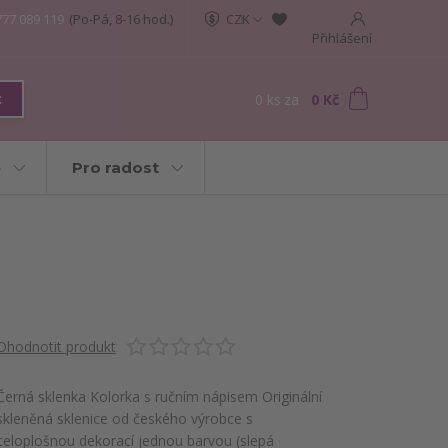
777 089 119
(Po-Pá, 8-16 hod.)
CZK
Přihlášení
0
ks
za
0 Kč
t
e
Pro radost
Ohodnotit produkt
Černá sklenka Kolorka s ručním nápisem Originální
skleněná sklenice od českého výrobce s
celoplošnou dekorací jednou barvou (slepá