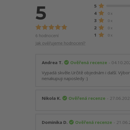
5
5
4
0 x
3
0 x
2
0 x
1
0 x
6 hodnocení
Jak ověřujeme hodnocení?
Ověřená recenze
Andrea T.
- 04.10.20
Vypadá skvěle.Určitě objednám i další. Výbo
nenakupuji naposledy :)
Ověřená recenze
Nikola K.
- 27.06.20
Ověřená recenze
Dominika D.
- 21.06