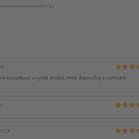
6 x
23
rná komunikace a rychlé dodání. Vřele doporučuji a rozhodně
23
.2023