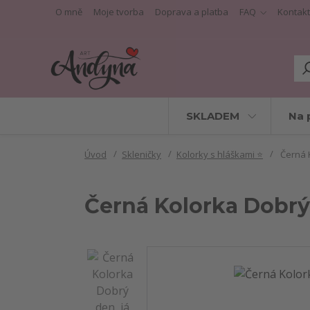
O mně
Moje tvorba
Doprava a platba
FAQ
Kontakt
SKLADEM
Na 
Úvod
Skleničky
Kolorky s hláškami ⭐
Černá K
Černá Kolorka Dobrý 