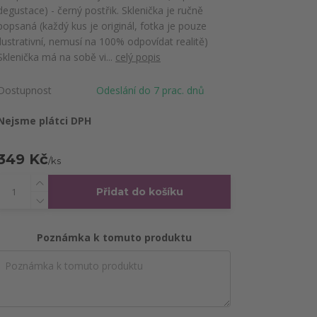
degustace) - černý postřik. Sklenička je ručně
popsaná (každý kus je originál, fotka je pouze
ilustrativní, nemusí na 100% odpovídat realitě)
Sklenička má na sobě vi...
celý popis
Dostupnost
Odeslání do 7 prac. dnů
Nejsme plátci DPH
349 Kč
/
ks
Přidat do košíku
Poznámka k tomuto produktu