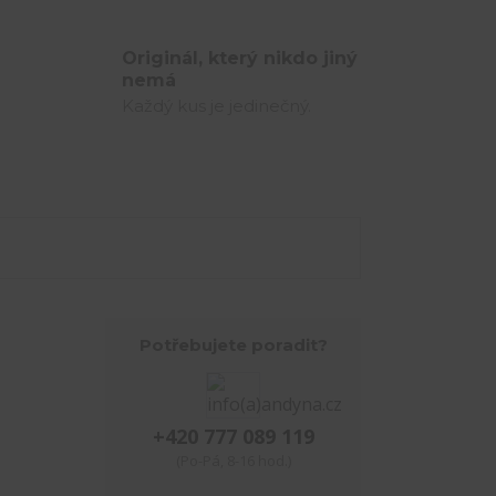
Originál, který nikdo jiný
nemá
Každý kus je jedinečný.
Potřebujete poradit?
+420 777 089 119
(Po-Pá, 8-16 hod.)