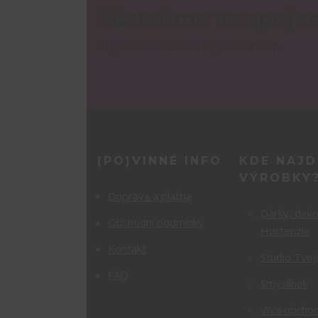
Zůstaňme ve spojen
Z ňjůsletru se můžeš kdykoli odhlásit!
(PO)VINNÉ INFO
KDE NAJD
VÝROBKY
Doprava a platba
Dárky, dek
Obchodní podmínky
Hortenzie
Kontakt
Studio Tvoj
FAQ
Smyslínek
ViVa obchod