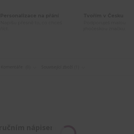
Personalizace na přání
Tvořím v Česku
Napíšu přesně to, co chceš
Podporuješ malou
říct.
jihočeskou značku.
Komentáře
0
Související zboží
1
 ručním nápisem