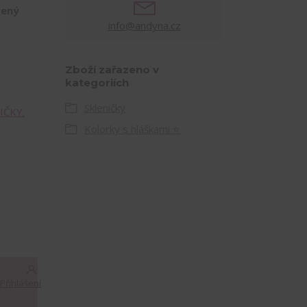
vený
info@andyna.cz
Zboží zařazeno v
kategoriích
Skleničky
IČKY.
Kolorky s hláškami ⭐
Přihlášení