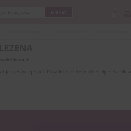
0
za
Hledat
ks
0 K
LEZENA
odařilo najít.
estli je zapsána správně. Případně můžete použít navigaci hlavníh