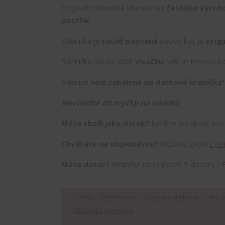
Originální skleněná sklenice od
českého výrob
postřik
.
Sklenička je
ručně popsaná
(každý kus je
origi
Sklenička má na sobě
visačku
, kde je formou bá
Sklenice
není zabalena do dárkové krabičky
Nevhodné do myčky na nádobí!
Máte zboží jako dárek?
Nechte si napsat os
Chvátáte na objednávku?
Můžete zvolit
EXP
Máte dotaz?
Mrkněte na nejčastější dotazy -
O mně
Moje tvorba
Doprava a platba
FAQ
Obchodní podmínky