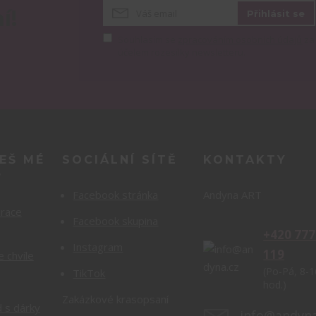
í!
Přihlásit se
Souhlasím se
zpracováním osobních údajů
za
účelem rozesílky newsletteru.
EŠ MÉ
SOCIÁLNÍ SÍTĚ
KONTAKTY
?
Facebook stránka
Andyna ART
orace
Facebook skupina
+420 777
Instagram
119
e chvíle
(Po-Pá, 8-1
TikTok
hod.)
Zakázkové krasopsaní
 s dárky
info@andyna