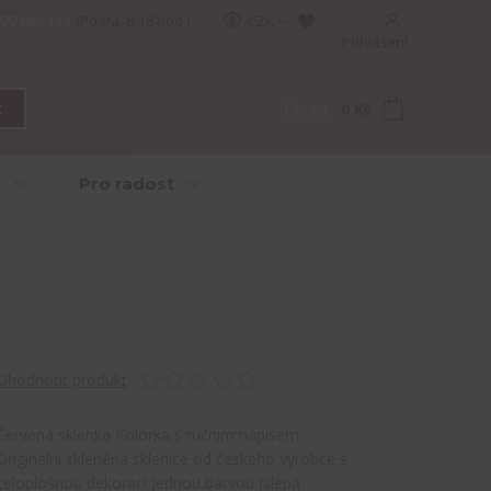
777 089 119
(Po-Pá, 8-16 hod.)
CZK
Přihlášení
0
ks
za
0 Kč
t
e
Pro radost
Ohodnotit produkt
Červená sklenka Kolorka s ručním nápisem
Originální skleněná sklenice od českého výrobce s
celoplošnou dekorací jednou barvou (slepá