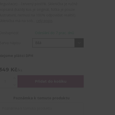
degustace) - červený postřik. Sklenička je ručně
popsaná (každý kus je originál, fotka je pouze
ilustrativní, nemusí na 100% odpovídat realitě)
Sklenička má na sob...
celý popis
Dostupnost
Odeslání do 7 prac. dnů
Barva nápisu
Nejsme plátci DPH
349 Kč
/
ks
Přidat do košíku
Poznámka k tomuto produktu