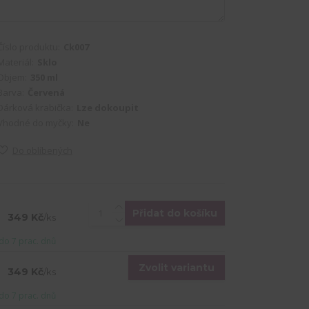
Číslo produktu:
Ck007
Materiál:
Sklo
Objem:
350 ml
Barva:
Červená
Dárková krabička:
Lze dokoupit
Vhodné do myčky:
Ne
Do oblíbených
Přidat do košíku
349 Kč
/
ks
do 7 prac. dnů
Zvolit variantu
349 Kč
/
ks
do 7 prac. dnů