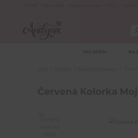
O mně
Moje tvorba
Doprava a platba
FAQ
Kontakt
SKLADEM
Na 
Úvod
Skleničky
Kolorky s hláškami ⭐
Červená
Červená Kolorka Moj