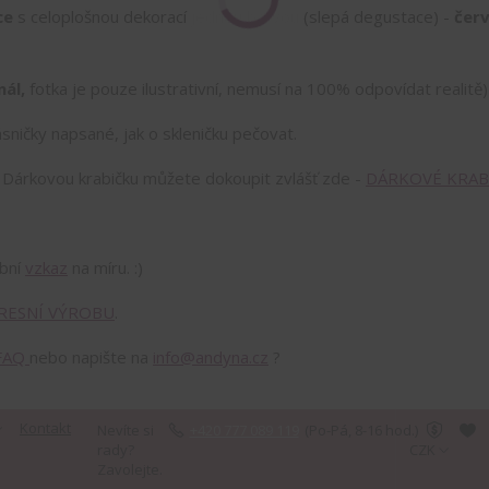
ce
s celoplošnou dekorací jednou barvou (slepá degustace) -
čer
nál,
fotka je pouze ilustrativní, nemusí na 100% odpovídat realitě)
sničky napsané, jak o skleničku pečovat.
!
Dárkovou krabičku můžete dokoupit zvlášť zde -
DÁRKOVÉ KRAB
obní
vzkaz
na míru. :)
RESNÍ VÝROBU
.
FAQ
nebo napište na
info@andyna.cz
?
Kontakt
Nevíte si
+420 777 089 119
(Po-Pá, 8-16 hod.)
rady?
CZK
Zavolejte.