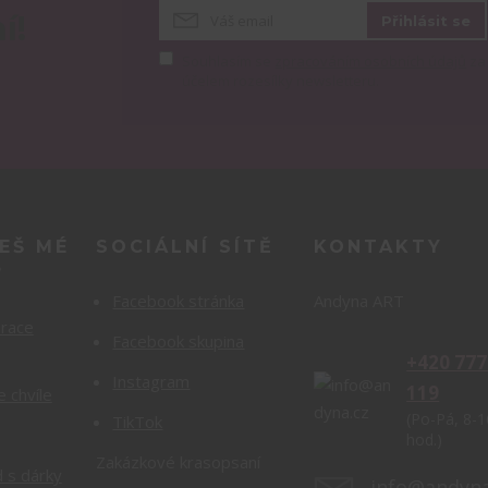
í!
Přihlásit se
Souhlasím se
zpracováním osobních údajů
za
účelem rozesílky newsletteru.
EŠ MÉ
SOCIÁLNÍ SÍTĚ
KONTAKTY
?
Facebook stránka
Andyna ART
orace
Facebook skupina
+420 777
Instagram
119
e chvíle
(Po-Pá, 8-1
TikTok
hod.)
Zakázkové krasopsaní
 s dárky
info@andyna