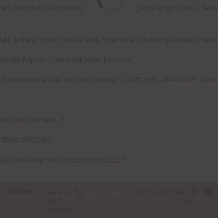
ce
s celoplošnou dekorací jednou barvou (slepá degustace) -
čer
nál,
fotka je pouze ilustrativní, nemusí na 100% odpovídat realitě)
sničky napsané, jak o skleničku pečovat.
!
Dárkovou krabičku můžete dokoupit zvlášť zde -
DÁRKOVÉ KRAB
obní
vzkaz
na míru. :)
RESNÍ VÝROBU
.
FAQ
nebo napište na
info@andyna.cz
?
Kontakt
Nevíte si
+420 777 089 119
(Po-Pá, 8-16 hod.)
rady?
CZK
Zavolejte.