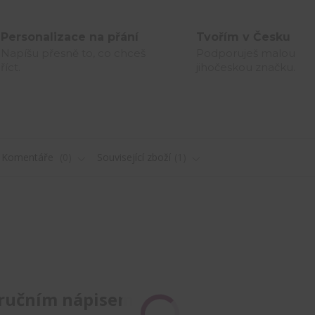
Personalizace na přání
Tvořím v Česku
Napíšu přesně to, co chceš
Podporuješ malou
říct.
jihočeskou značku.
Komentáře
0
Související zboží
1
 ručním nápisem