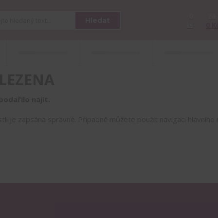
0
za
Hledat
ks
0 K
LEZENA
odařilo najít.
estli je zapsána správně. Případně můžete použít navigaci hlavníh