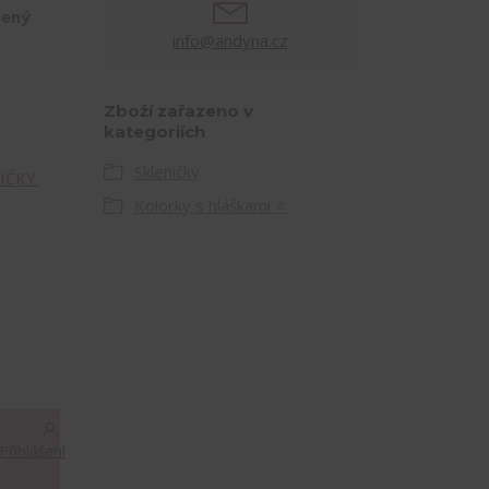
vený
info@andyna.cz
Zboží zařazeno v
kategoriích
Skleničky
IČKY.
Kolorky s hláškami ⭐
Přihlášení