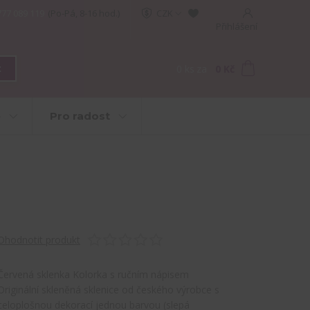
777 089 119
(Po-Pá, 8-16 hod.)
CZK
Přihlášení
0
ks
za
0 Kč
t
e
Pro radost
Ohodnotit produkt
Červená sklenka Kolorka s ručním nápisem
Originální skleněná sklenice od českého výrobce s
celoplošnou dekorací jednou barvou (slepá