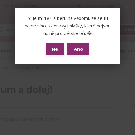
Obchodní podmínky
Nevíte si rady? Zavolejte.
+420 
🍷 Je mi 18+ a beru na vědomí, že se tu
🍷 Je mi 18+ a beru na vědomí, že se tu
najde víno, skleničky i hlášky, které
najde víno, skleničky i hlášky, které nejsou
Hleda
nejsou úplně pro dětské oči. 😄
úplně pro dětské oči. 😄
Ne
Ano
Ne
Ano
přání
Skleničky
Hrnky
Kaligrafi
 Kolorka Nečum a dolej!
um a dolej!