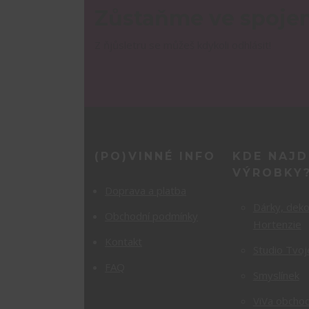
Zůstaňme ve spojen
Z ňjůsletru se můžeš kdykoli odhlásit!
(PO)VINNÉ INFO
KDE NAJD
VÝROBKY
Doprava a platba
Dárky, dek
Obchodní podmínky
Hortenzie
Kontakt
Studio Tvoj
FAQ
Smyslínek
ViVa obchod