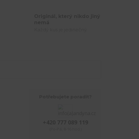
Originál, který nikdo jiný
nemá
Každý kus je jedinečný.
Potřebujete poradit?
+420 777 089 119
(Po-Pá, 8-16 hod.)