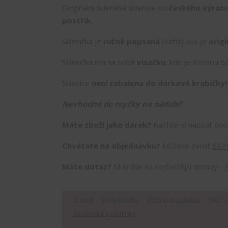
Originální skleněná sklenice od
českého výrob
postřik
.
Sklenička je
ručně popsaná
(každý kus je
origi
Sklenička má na sobě
visačku
, kde je formou bá
Sklenice
není zabalena do dárkové krabičky
Nevhodné do myčky na nádobí!
Máte zboží jako dárek?
Nechte si napsat os
Chvátáte na objednávku?
Můžete zvolit
EXP
Máte dotaz?
Mrkněte na nejčastější dotazy -
O mně
Moje tvorba
Doprava a platba
FAQ
Obchodní podmínky