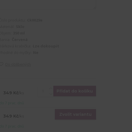
Číslo produktu:
Ck0029a
Materiál:
Sklo
Objem:
350 ml
Barva:
Červená
Dárková krabička:
Lze dokoupit
Vhodné do myčky:
Ne
Do oblíbených
Přidat do košíku
349 Kč
/
ks
do 7 prac. dnů
Zvolit variantu
349 Kč
/
ks
do 7 prac. dnů