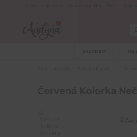
O mně
Moje tvorba
Doprava a platba
FAQ
Kontakt
SKLADEM
Na 
Úvod
Skleničky
Kolorky s hláškami ⭐
Červená
Červená Kolorka Neč