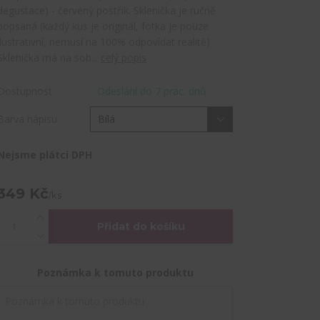
degustace) - červený postřik. Sklenička je ručně
popsaná (každý kus je originál, fotka je pouze
ilustrativní, nemusí na 100% odpovídat realitě)
Sklenička má na sob...
celý popis
Dostupnost
Odeslání do 7 prac. dnů
Barva nápisu
Nejsme plátci DPH
349 Kč
/
ks
Přidat do košíku
Poznámka k tomuto produktu