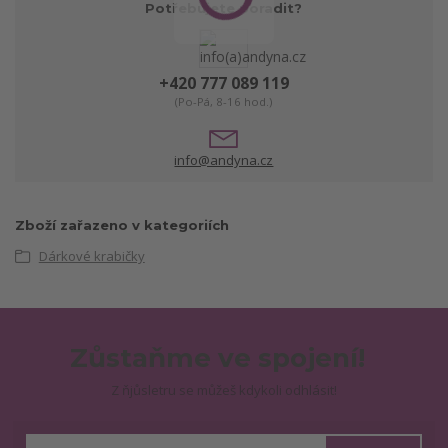
Potřebujete poradit?
+420 777 089 119
(Po-Pá, 8-16 hod.)
info@andyna.cz
Zboží zařazeno v kategoriích
Dárkové krabičky
Zůstaňme ve spojení!
Z ňjůsletru se můžeš kdykoli odhlásit!