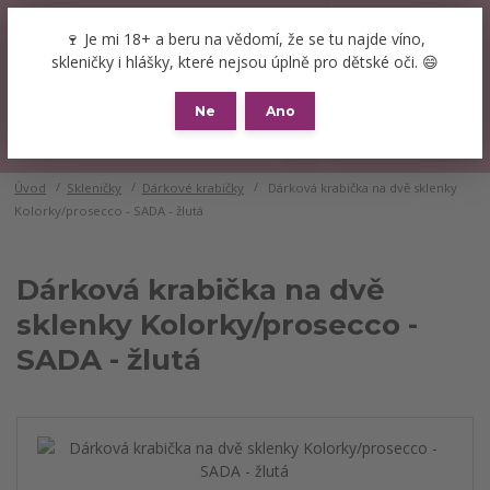
+420 777 089 119
(Po-Pá, 8-16 hod.)
CZK
🍷 Je mi 18+ a beru na vědomí, že se tu najde víno,
0
skleničky i hlášky, které nejsou úplně pro dětské oči. 😄
0 Kč
Ne
Ano
Menu
Úvod
Skleničky
Dárkové krabičky
Dárková krabička na dvě sklenky
Kolorky/prosecco - SADA - žlutá
Dárková krabička na dvě
sklenky Kolorky/prosecco -
SADA - žlutá