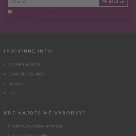
Přihlásit se
Souhlasím se
zpracováním osobních údajů
za účelem rozesílky
newsletteru.
(PO)VINNÉ INFO
Doprava a platba
Obchodní podmínky
Kontakt
FAQ
KDE NAJDEŠ MÉ VÝROBKY?
Dárky, dekorace Hortenzie
Studio Tvoje chvíle