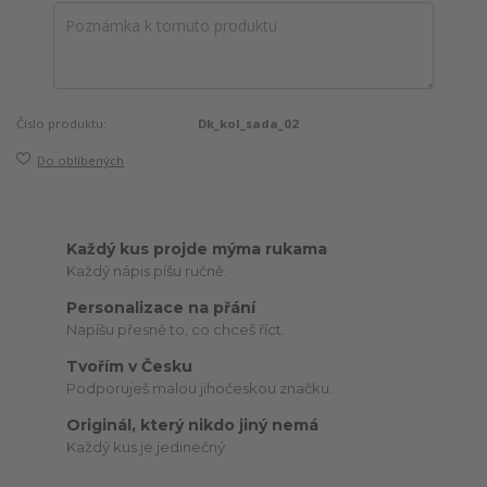
Číslo produktu:
Dk_kol_sada_02
Do oblíbených
Každý kus projde mýma rukama
Každý nápis píšu ručně.
Personalizace na přání
Napíšu přesně to, co chceš říct.
Tvořím v Česku
Podporuješ malou jihočeskou značku.
Originál, který nikdo jiný nemá
Každý kus je jedinečný.