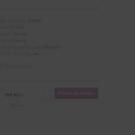
Číslo produktu:
Fk0053
Materiál:
Sklo
Objem:
350 ml
Barva:
Fialová
Dárková krabička:
Lze dokoupit
Vhodné do myčky:
Ne
Do oblíbených
Přidat do košíku
199 Kč
/
ks
Skladem