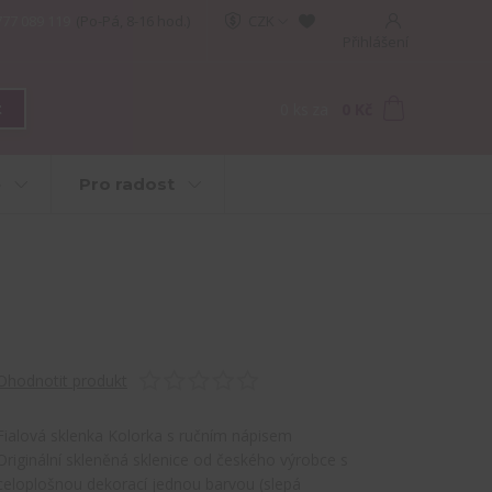
777 089 119
(Po-Pá, 8-16 hod.)
CZK
Přihlášení
0
ks
za
0 Kč
t
e
Pro radost
Ohodnotit produkt
Fialová sklenka Kolorka s ručním nápisem
Originální skleněná sklenice od českého výrobce s
celoplošnou dekorací jednou barvou (slepá