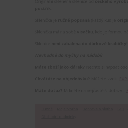
Originální skleněná sklenice od
českého výrob
postřik
.
Sklenička je
ručně popsaná
(každý kus je
origi
Sklenička má na sobě
visačku
, kde je formou bá
Sklenice
není zabalena do dárkové krabičky
Nevhodné do myčky na nádobí!
Máte zboží jako dárek?
Nechte si napsat os
Chvátáte na objednávku?
Můžete zvolit
EXP
Máte dotaz?
Mrkněte na nejčastější dotazy -
O mně
Moje tvorba
Doprava a platba
FAQ
Obchodní podmínky