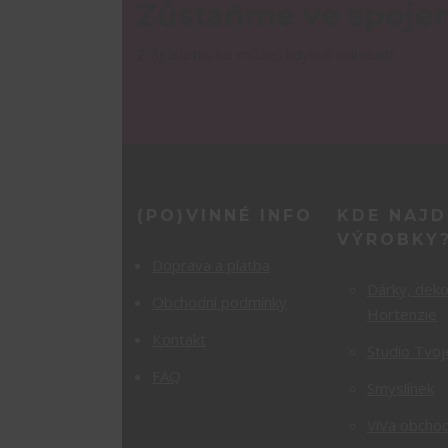
Zůstaňme ve spojen
Z ňjůsletru se můžeš kdykoli odhlásit!
(PO)VINNÉ INFO
KDE NAJD
VÝROBKY
Doprava a platba
Dárky, dek
Obchodní podmínky
Hortenzie
Kontakt
Studio Tvoj
FAQ
Smyslínek
ViVa obchod