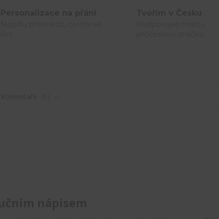
Personalizace na přání
Tvořím v Česku
Napíšu přesně to, co chceš
Podporuješ malou
říct.
jihočeskou značku.
Komentáře
0
 ručním nápisem