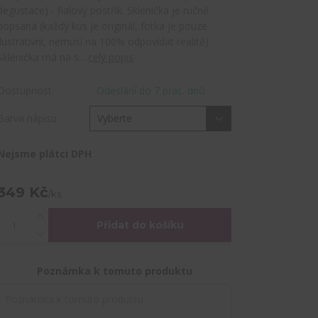
degustace) - fialový postřik. Sklenička je ručně
popsaná (každý kus je originál, fotka je pouze
ilustrativní, nemusí na 100% odpovídat realitě)
Sklenička má na s...
celý popis
Dostupnost
Odeslání do 7 prac. dnů
Barva nápisu
Nejsme plátci DPH
349 Kč
/
ks
Přidat do košíku
Poznámka k tomuto produktu