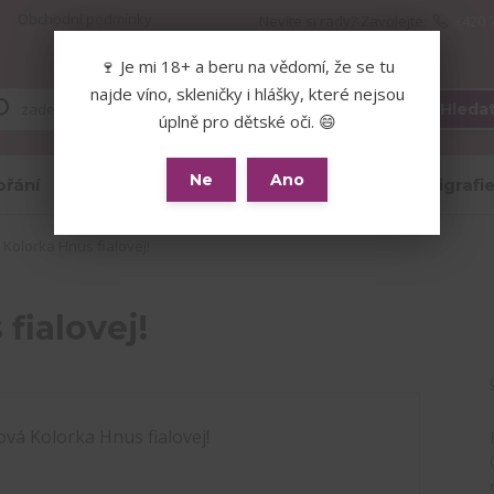
Obchodní podmínky
Nevíte si rady? Zavolejte.
+420 
🍷 Je mi 18+ a beru na vědomí, že se tu
🍷 Je mi 18+ a beru na vědomí, že se tu
najde víno, skleničky i hlášky, které
najde víno, skleničky i hlášky, které nejsou
Hleda
nejsou úplně pro dětské oči. 😄
úplně pro dětské oči. 😄
Ne
Ano
Ne
Ano
přání
Skleničky
Hrnky
Kaligrafi
 Kolorka Hnus fialovej!
fialovej!