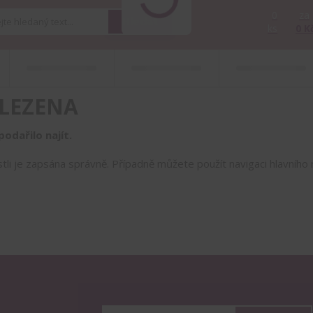
0
za
Hledat
ks
0 K
LEZENA
odařilo najít.
estli je zapsána správně. Případně můžete použít navigaci hlavníh