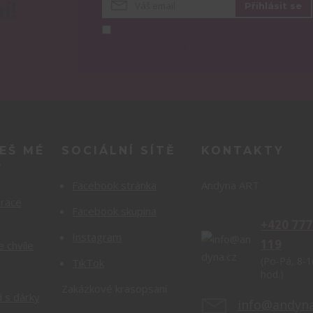
í!
Přihlásit se
Souhlasím se
zpracováním osobních údajů
za
účelem rozesílky newsletteru.
EŠ MÉ
SOCIÁLNÍ SÍTĚ
KONTAKTY
?
Facebook stránka
Andyna ART
orace
Facebook skupina
+420 777
Instagram
119
e chvíle
(Po-Pá, 8-1
TikTok
hod.)
Zakázkové krasopsaní
 s dárky
info@andyna