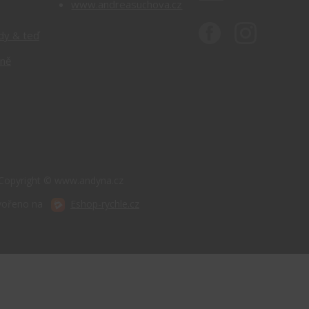
www.andreasuchova.cz
dy & teď
rně
Copyright © www.andyna.cz
vořeno na
Eshop-rychle.cz