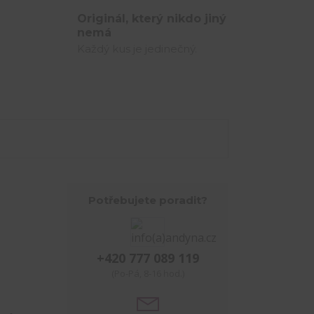
Originál, který nikdo jiný
nemá
Každý kus je jedinečný.
Potřebujete poradit?
+420 777 089 119
(Po-Pá, 8-16 hod.)