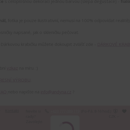
ce
s celoplošnou dekorací jednou barvou (slepá degustace) -
fial
nál,
fotka je pouze ilustrativní, nemusí na 100% odpovídat realitě)
sničky napsané, jak o skleničku pečovat.
!
Dárkovou krabičku můžete dokoupit zvlášť zde -
DÁRKOVÉ KRAB
obní
vzkaz
na míru. :)
RESNÍ VÝROBU
.
FAQ
nebo napište na
info@andyna.cz
?
Kontakt
Nevíte si
+420 777 089 119
(Po-Pá, 8-16 hod.)
rady?
CZK
Zavolejte.