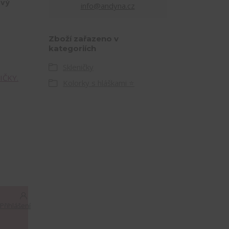
ový
info@andyna.cz
Zboží zařazeno v
kategoriích
Skleničky
IČKY.
Kolorky s hláškami ⭐
Přihlášení