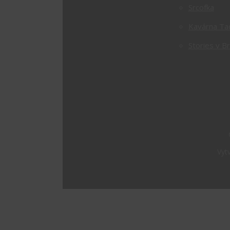
Srcofka
Kavárna Ta
Stories v B
Vyt