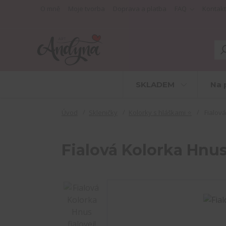
O mně
Moje tvorba
Doprava a platba
FAQ
Kontakt
SKLADEM
Na 
Úvod
Skleničky
Kolorky s hláškami ⭐
Fialová
Fialová Kolorka Hnus 