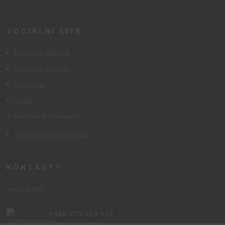
SOCIÁLNÍ SÍTĚ
Facebook stránka
Facebook skupina
Instagram
TikTok
Zakázkové krasopsaní
www.andreasuchova.cz
KONTAKTY
Andyna ART
+420 777 089 119
(Po-Pá, 8-16 hod.)