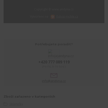
Copyright © www.andyna.cz
Vytvořeno na
Eshop-rychle.cz
Potřebujete poradit?
+420 777 089 119
(Po-Pá, 8-16 hod.)
info@andyna.cz
Zboží zařazeno v kategoriích
Skleničky