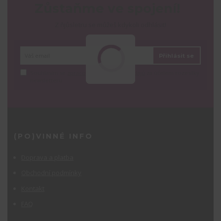
Zůstaňme ve spojení!
Z ňjůsletru se můžeš kdykoli odhlásit!
Přihlásit se
Souhlasím se
zpracováním osobních údajů
za účelem rozesílky
newsletteru.
(PO)VINNÉ INFO
Doprava a platba
Obchodní podmínky
Kontakt
FAQ