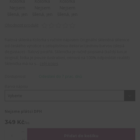
Ohodnotit produkt
Fialová sklenka Kolorka s ručním nápisem Originální skleněná sklenice
od českého výrobce s celoplošnou dekorací jednou barvou (slepá
degustace) - fialový postřik. Sklenička je ručně popsaná (každý kus je
originál, fotka je pouze ilustrativní, nemusí na 100% odpovídat realitě)
Sklenička má na s...
celý popis
Dostupnost
Odeslání do 7 prac. dnů
Barva nápisu
Nejsme plátci DPH
349 Kč
/
ks
Přidat do košíku