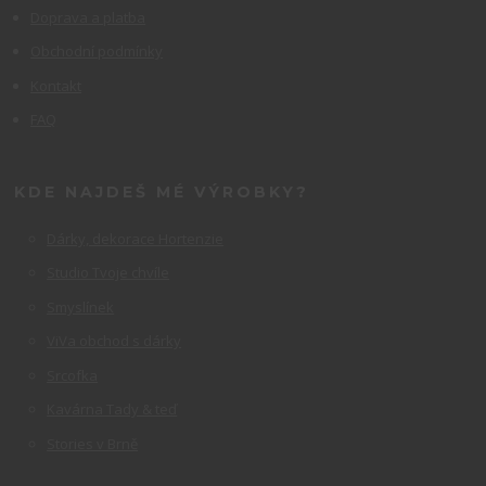
Doprava a platba
Obchodní podmínky
Kontakt
FAQ
KDE NAJDEŠ MÉ VÝROBKY?
Dárky, dekorace Hortenzie
Studio Tvoje chvíle
Smyslínek
ViVa obchod s dárky
Srcofka
Kavárna Tady & teď
Stories v Brně