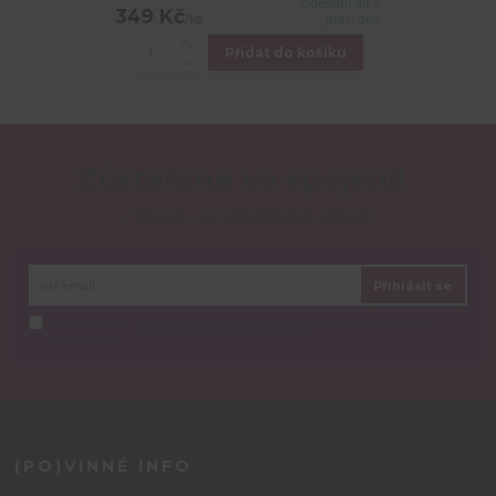
Odeslání do 7
349 Kč
/
ks
prac. dnů
Přidat do košíku
Zůstaňme ve spojení!
Z ňjůsletru se můžeš kdykoli odhlásit!
Přihlásit se
Souhlasím se
zpracováním osobních údajů
za účelem rozesílky
newsletteru.
(PO)VINNÉ INFO