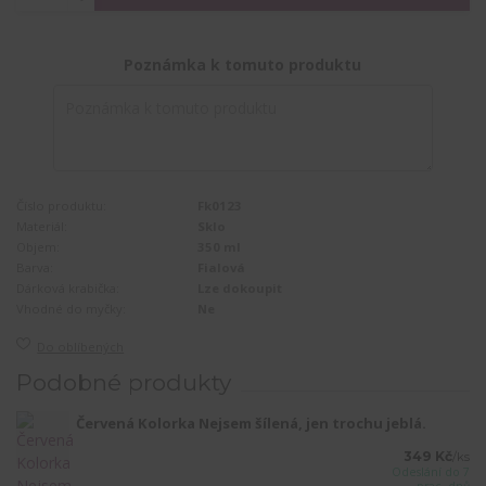
Poznámka k tomuto produktu
Číslo produktu:
Fk0123
Materiál:
Sklo
Objem:
350 ml
Barva:
Fialová
Dárková krabička:
Lze dokoupit
Vhodné do myčky:
Ne
Do oblíbených
Podobné produkty
Červená Kolorka Nejsem šílená, jen trochu jeblá.
349 Kč
/
ks
Odeslání do 7