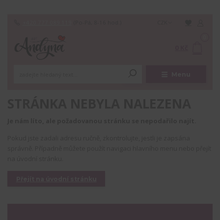
+420 777 089 119
(Po-Pá, 8-16 hod.)
CZK
0
0 Kč
Menu
STRÁNKA NEBYLA NALEZENA
Je nám líto, ale požadovanou stránku se nepodařilo najít.
Pokud jste zadali adresu ručně, zkontrolujte, jestli je zapsána
správně. Případně můžete použít navigaci hlavního menu nebo přejít
na úvodní stránku.
Přejít na úvodní stránku