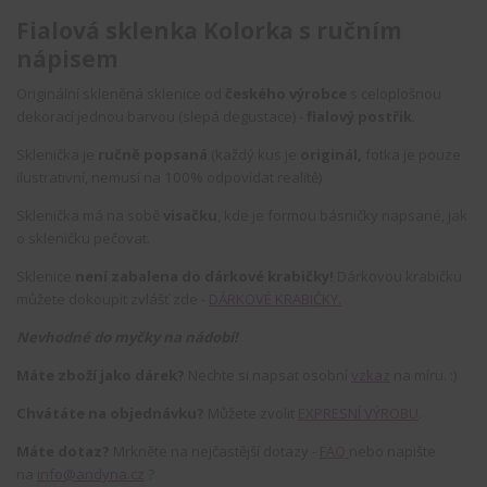
Fialová sklenka Kolorka s ručním
nápisem
Originální skleněná sklenice od
českého výrobce
s celoplošnou
dekorací jednou barvou (slepá degustace) -
fialový postřik
.
Sklenička je
ručně popsaná
(každý kus je
originál,
fotka je pouze
ilustrativní, nemusí na 100% odpovídat realitě)
Sklenička má na sobě
visačku
, kde je formou básničky napsané, jak
o skleničku pečovat.
Sklenice
není zabalena do dárkové krabičky!
Dárkovou krabičku
můžete dokoupit zvlášť zde -
DÁRKOVÉ KRABIČKY.
Nevhodné do myčky na nádobí!
Máte zboží jako dárek?
Nechte si napsat osobní
vzkaz
na míru. :)
Chvátáte na objednávku?
Můžete zvolit
EXPRESNÍ VÝROBU
.
Máte dotaz?
Mrkněte na nejčastější dotazy -
FAQ
nebo napište
na
info@andyna.cz
?