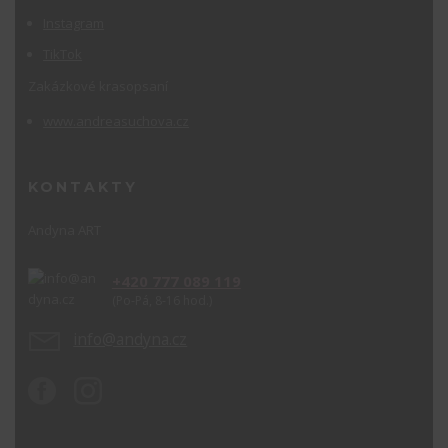
Instagram
TikTok
Zakázkové krasopsaní
www.andreasuchova.cz
KONTAKTY
Andyna ART
+420 777 089 119
(Po-Pá, 8-16 hod.)
info@andyna.cz