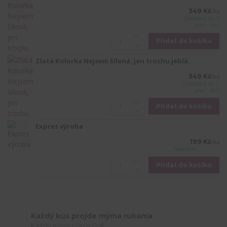
349 Kč
/
ks
Odeslání do 7
prac. dnů
Přidat do košíku
Zlatá Kolorka Nejsem šílená, jen trochu jeblá.
349 Kč
/
ks
Odeslání do 7
prac. dnů
Přidat do košíku
Expres výroba
199 Kč
/
ks
Skladem
Přidat do košíku
Každý kus projde mýma rukama
Každý nápis píšu ručně.