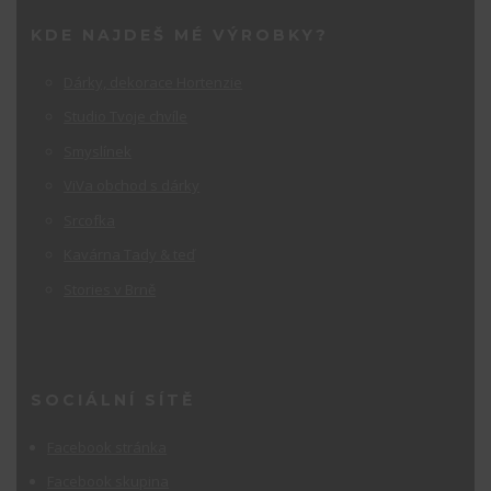
KDE NAJDEŠ MÉ VÝROBKY?
Dárky, dekorace Hortenzie
Studio Tvoje chvíle
Smyslínek
ViVa obchod s dárky
Srcofka
Kavárna Tady & teď
Stories v Brně
SOCIÁLNÍ SÍTĚ
Facebook stránka
Facebook skupina