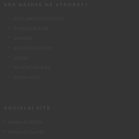
KDE NAJDEŠ MÉ VÝROBKY?
Dárky, dekorace Hortenzie
Studio Tvoje chvíle
Smyslínek
ViVa obchod s dárky
Srcofka
Kavárna Tady & teď
Stories v Brně
SOCIÁLNÍ SÍTĚ
Facebook stránka
Facebook skupina