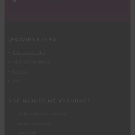
Souhlasím se
zpracováním osobních údajů
za účelem rozesílky
newsletteru.
(PO)VINNÉ INFO
Doprava a platba
Obchodní podmínky
Kontakt
FAQ
KDE NAJDEŠ MÉ VÝROBKY?
Dárky, dekorace Hortenzie
Studio Tvoje chvíle
Smyslínek