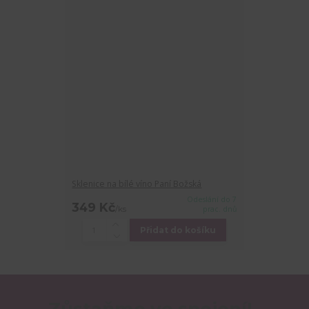
Sklenice na bílé víno Paní Božská
Odeslání do 7
349 Kč
/
ks
prac. dnů
Přidat do košíku