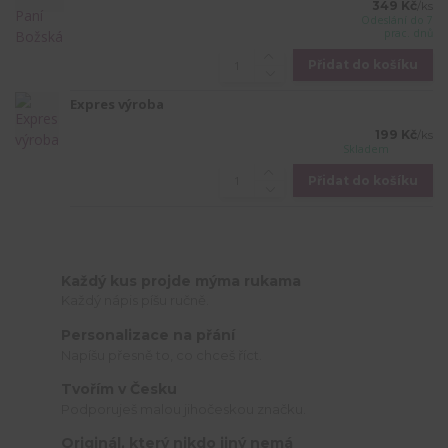
349 Kč
/
ks
Odeslání do 7
prac. dnů
Přidat do košíku
Expres výroba
199 Kč
/
ks
Skladem
Přidat do košíku
Každý kus projde mýma rukama
Každý nápis píšu ručně.
Personalizace na přání
Napíšu přesně to, co chceš říct.
Tvořím v Česku
Podporuješ malou jihočeskou značku.
Originál, který nikdo jiný nemá