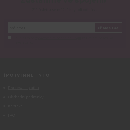
Zůstaňme ve spojení!
Z ňjůsletru se můžeš kdykoli odhlásit!
Přihlásit se
Souhlasím se
zpracováním osobních údajů
za účelem rozesílky
newsletteru.
(PO)VINNÉ INFO
Doprava a platba
Obchodní podmínky
Kontakt
FAQ