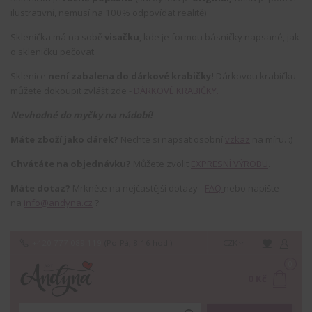
ilustrativní, nemusí na 100% odpovídat realitě)
Sklenička má na sobě
visačku
, kde je formou básničky napsané, jak
o skleničku pečovat.
Sklenice
není zabalena do dárkové krabičky!
Dárkovou krabičku
můžete dokoupit zvlášť zde -
DÁRKOVÉ KRABIČKY.
Nevhodné do myčky na nádobí!
Máte zboží jako dárek?
Nechte si napsat osobní
vzkaz
na míru. :)
Chvátáte na objednávku?
Můžete zvolit
EXPRESNÍ VÝROBU
.
Máte dotaz?
Mrkněte na nejčastější dotazy -
FAQ
nebo napište
na
info@andyna.cz
?
+420 777 089 119
(Po-Pá, 8-16 hod.)
CZK
0
0 Kč