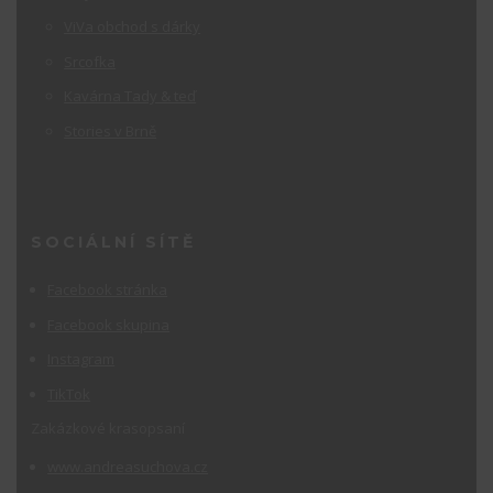
ViVa obchod s dárky
Srcofka
Kavárna Tady & teď
Stories v Brně
SOCIÁLNÍ SÍTĚ
Facebook stránka
Facebook skupina
Instagram
TikTok
Zakázkové krasopsaní
www.andreasuchova.cz