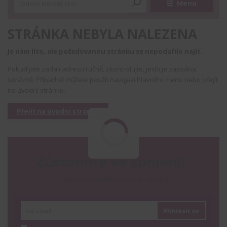
Menu
STRÁNKA NEBYLA NALEZENA
Je nám líto, ale požadovanou stránku se nepodařilo najít.
Pokud jste zadali adresu ručně, zkontrolujte, jestli je zapsána
správně. Případně můžete použít navigaci hlavního menu nebo přejít
na úvodní stránku.
Přejít na úvodní stránku
Zůstaňme ve spojení!
Z ňjůsletru se můžeš kdykoli odhlásit!
Přihlásit se