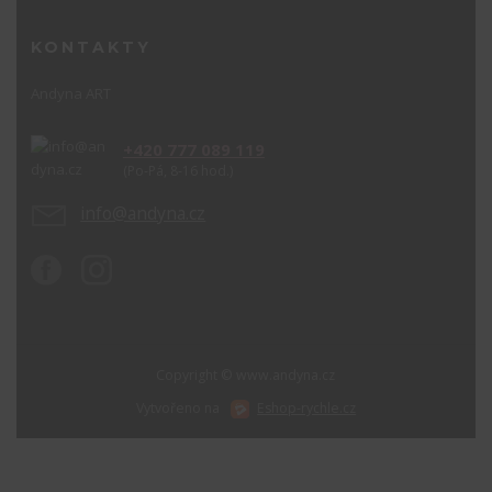
KONTAKTY
Andyna ART
+420 777 089 119
(Po-Pá, 8-16 hod.)
info@andyna.cz
Copyright © www.andyna.cz
Vytvořeno na
Eshop-rychle.cz