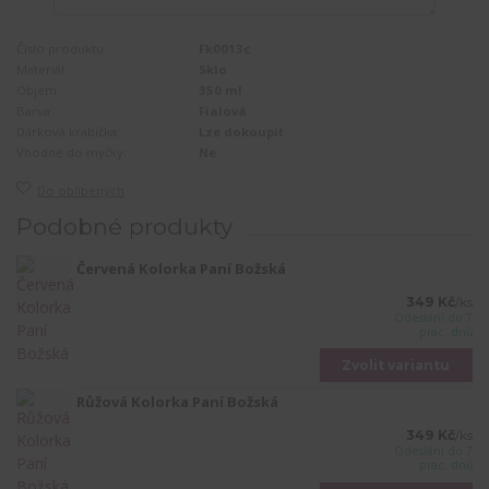
Číslo produktu:
Fk0013c
Materiál:
Sklo
Objem:
350 ml
Barva:
Fialová
Dárková krabička:
Lze dokoupit
Vhodné do myčky:
Ne
Do oblíbených
Podobné produkty
Červená Kolorka Paní Božská
349 Kč
/
ks
Odeslání do 7
prac. dnů
Zvolit variantu
Růžová Kolorka Paní Božská
349 Kč
/
ks
Odeslání do 7
prac. dnů