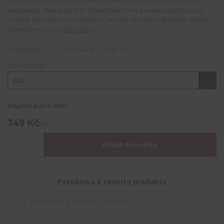
od českého výrobce s celoplošnou dekorací jednou barvou (slepá
degustace) - fialový postřik. Sklenička je ručně popsaná (každý kus je
originál, fotka je pouze ilustrativní, nemusí na 100% odpovídat realitě)
Sklenička má na s...
celý popis
Dostupnost
Odeslání do 7 prac. dnů
Barva nápisu
Nejsme plátci DPH
349 Kč
/
ks
Přidat do košíku
Poznámka k tomuto produktu