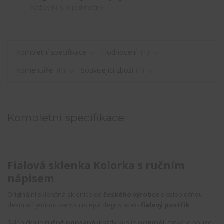
Každý kus je jedinečný.
Kompletní specifikace
Hodnocení
1
Komentáře
0
Související zboží
1
Kompletní specifikace
Fialová sklenka Kolorka s ručním
nápisem
Originální skleněná sklenice od
českého výrobce
s celoplošnou
dekorací jednou barvou (slepá degustace) -
fialový postřik
.
Sklenička je
ručně popsaná
(každý kus je
originál,
fotka je pouze