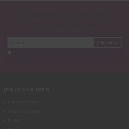
Zůstaňme ve spojení!
Z ňjůsletru se můžeš kdykoli odhlásit!
Přihlásit se
Souhlasím se
zpracováním osobních údajů
za účelem rozesílky
newsletteru.
(PO)VINNÉ INFO
Doprava a platba
Obchodní podmínky
Kontakt