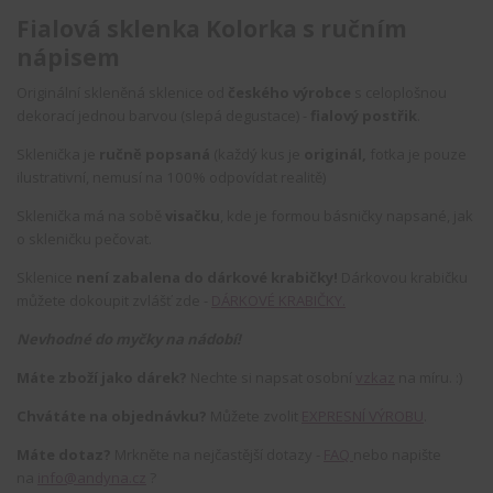
Fialová sklenka Kolorka s ručním
nápisem
Originální skleněná sklenice od
českého výrobce
s celoplošnou
dekorací jednou barvou (slepá degustace) -
fialový postřik
.
Sklenička je
ručně popsaná
(každý kus je
originál,
fotka je pouze
ilustrativní, nemusí na 100% odpovídat realitě)
Sklenička má na sobě
visačku
, kde je formou básničky napsané, jak
o skleničku pečovat.
Sklenice
není zabalena do dárkové krabičky!
Dárkovou krabičku
můžete dokoupit zvlášť zde -
DÁRKOVÉ KRABIČKY.
Nevhodné do myčky na nádobí!
Máte zboží jako dárek?
Nechte si napsat osobní
vzkaz
na míru. :)
Chvátáte na objednávku?
Můžete zvolit
EXPRESNÍ VÝROBU
.
Máte dotaz?
Mrkněte na nejčastější dotazy -
FAQ
nebo napište
na
info@andyna.cz
?