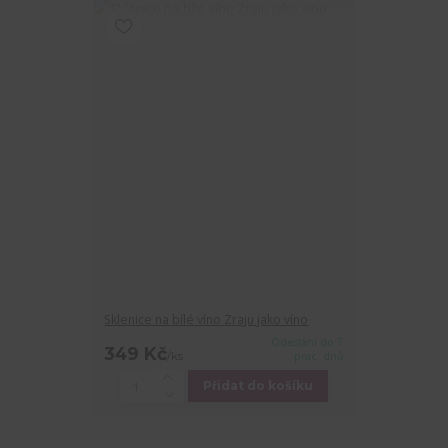
Sklenice na bílé víno Zraju jako víno
Odeslání do 7
349 Kč
/
ks
prac. dnů
Přidat do košíku