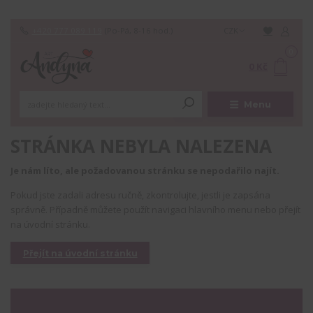
+420 777 089 119
(Po-Pá, 8-16 hod.)
CZK
0
0 Kč
Menu
STRÁNKA NEBYLA NALEZENA
Je nám líto, ale požadovanou stránku se nepodařilo najít.
Pokud jste zadali adresu ručně, zkontrolujte, jestli je zapsána
správně. Případně můžete použít navigaci hlavního menu nebo přejít
na úvodní stránku.
Přejít na úvodní stránku