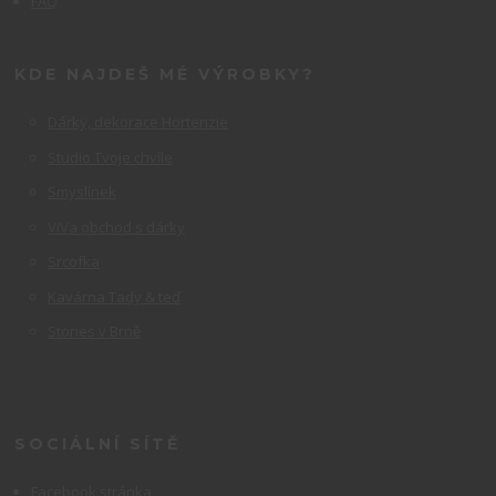
FAQ
KDE NAJDEŠ MÉ VÝROBKY?
Dárky, dekorace Hortenzie
Studio Tvoje chvíle
Smyslínek
ViVa obchod s dárky
Srcofka
Kavárna Tady & teď
Stories v Brně
SOCIÁLNÍ SÍTĚ
Facebook stránka