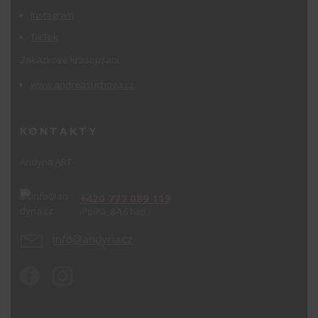
Instagram
TikTok
Zakázkové krasopsaní
www.andreasuchova.cz
KONTAKTY
Andyna ART
+420 777 089 119
(Po-Pá, 8-16 hod.)
info@andyna.cz