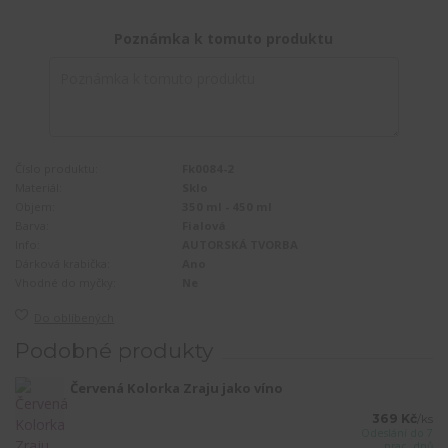
Poznámka k tomuto produktu
Číslo produktu:
Fk0084-2
Materiál:
Sklo
Objem:
350 ml - 450 ml
Barva:
Fialová
Info:
AUTORSKÁ TVORBA
Dárková krabička:
Ano
Vhodné do myčky:
Ne
Do oblíbených
Podobné produkty
Červená Kolorka Zraju jako víno
369 Kč
/
ks
Odeslání do 7
prac. dnů