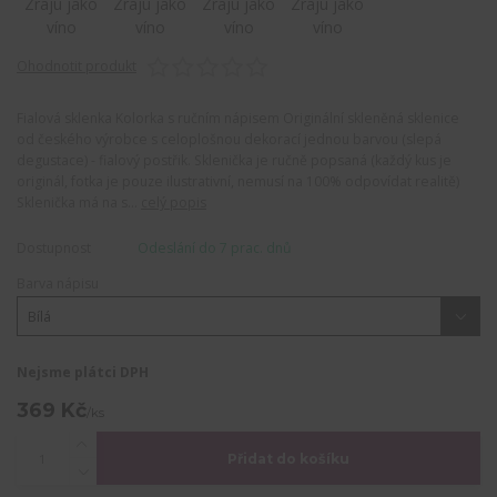
Ohodnotit produkt
Fialová sklenka Kolorka s ručním nápisem Originální skleněná sklenice
od českého výrobce s celoplošnou dekorací jednou barvou (slepá
degustace) - fialový postřik. Sklenička je ručně popsaná (každý kus je
originál, fotka je pouze ilustrativní, nemusí na 100% odpovídat realitě)
Sklenička má na s...
celý popis
Dostupnost
Odeslání do 7 prac. dnů
Barva nápisu
Nejsme plátci DPH
369 Kč
/
ks
Přidat do košíku