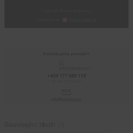
Copyright © www.andyna.cz
Vytvořeno na
Eshop-rychle.cz
Potřebujete poradit?
+420 777 089 119
(Po-Pá, 8-16 hod.)
info@andyna.cz
Související zboží
1