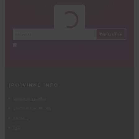
Zůstaňme ve spojení!
Z ňjůsletru se můžeš kdykoli odhlásit!
Přihlásit se
Souhlasím se
zpracováním osobních údajů
za účelem rozesílky
newsletteru.
(PO)VINNÉ INFO
Doprava a platba
Obchodní podmínky
Kontakt
FAQ