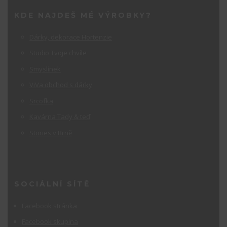
KDE NAJDEŠ MÉ VÝROBKY?
Dárky, dekorace Hortenzie
Studio Tvoje chvíle
Smyslínek
ViVa obchod s dárky
Srcofka
Kavárna Tady & teď
Stories v Brně
SOCIÁLNÍ SÍTĚ
Facebook stránka
Facebook skupina