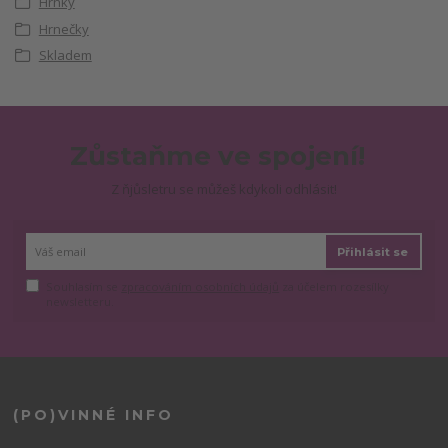
Hrnky
Hrnečky
Skladem
Zůstaňme ve spojení!
Z ňjůsletru se můžeš kdykoli odhlásit!
Přihlásit se
Souhlasím se
zpracováním osobních údajů
za účelem rozesílky
newsletteru.
(PO)VINNÉ INFO