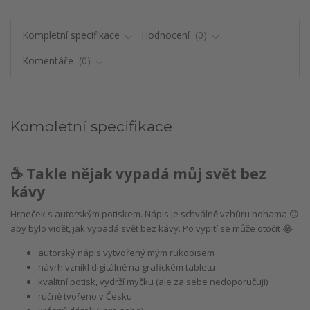
Kompletní specifikace
Hodnocení
0
Komentáře
0
Kompletní specifikace
☕️ Takle nějak vypadá můj svět bez
kávy
Hrneček s autorským potiskem. Nápis je schválně vzhůru nohama 🙃
aby bylo vidět, jak vypadá svět bez kávy. Po vypití se může otočit 😂
autorský nápis vytvořený mým rukopisem
návrh vznikl digitálně na grafickém tabletu
kvalitní potisk, vydrží myčku ‎(ale za sebe nedoporučuji)
ručně tvořeno v Česku