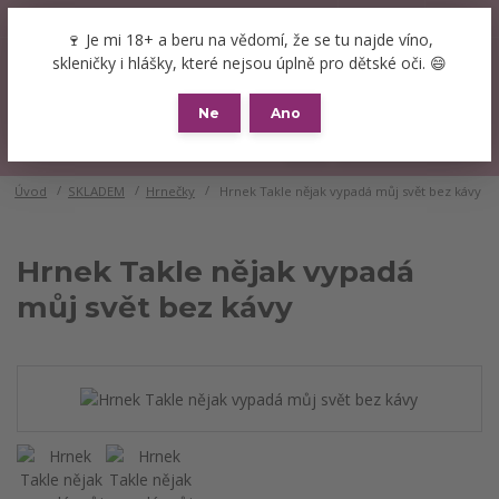
+420 777 089 119
(Po-Pá, 8-16 hod.)
CZK
🍷 Je mi 18+ a beru na vědomí, že se tu najde víno,
0
skleničky i hlášky, které nejsou úplně pro dětské oči. 😄
0 Kč
Ne
Ano
Menu
Úvod
SKLADEM
Hrnečky
Hrnek Takle nějak vypadá můj svět bez kávy
Hrnek Takle nějak vypadá
můj svět bez kávy