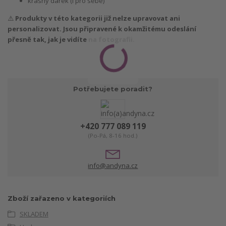
krásný dárek (i pro sebe)
⚠️
Produkty v této kategorii již nelze upravovat ani
personalizovat. Jsou připravené k okamžitému odeslání
přesně tak, jak je vidíte na fotografii.
Potřebujete poradit?
+420 777 089 119
(Po-Pá, 8-16 hod.)
info@andyna.cz
Zboží zařazeno v kategoriích
SKLADEM