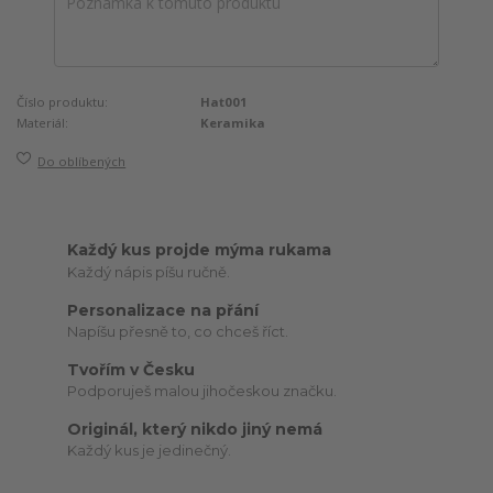
Číslo produktu:
Hat001
Materiál:
Keramika
Do oblíbených
Každý kus projde mýma rukama
Každý nápis píšu ručně.
Personalizace na přání
Napíšu přesně to, co chceš říct.
Tvořím v Česku
Podporuješ malou jihočeskou značku.
Originál, který nikdo jiný nemá
Každý kus je jedinečný.