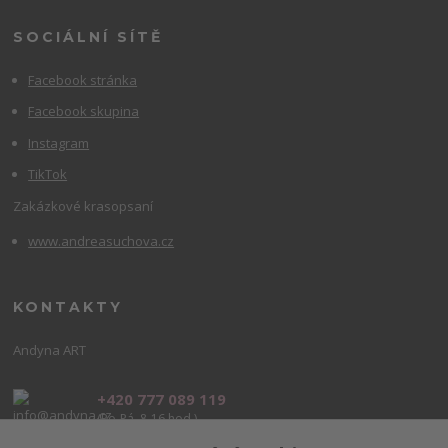
SOCIÁLNÍ SÍTĚ
Facebook stránka
Facebook skupina
Instagram
TikTok
Zakázkové krasopsaní
www.andreasuchova.cz
KONTAKTY
Andyna ART
+420 777 089 119
(Po-Pá, 8-16 hod.)