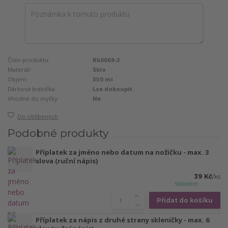
Číslo produktu:
Rk0069-3
Materiál:
Sklo
Objem:
350 ml
Dárková krabička:
Lze dokoupit
Vhodné do myčky:
Ne
Do oblíbených
Podobné produkty
Příplatek za jméno nebo datum na nožičku - max. 3
slova (ruční nápis)
39 Kč
/
ks
Skladem
Přidat do košíku
Příplatek za nápis z druhé strany skleničky - max. 6