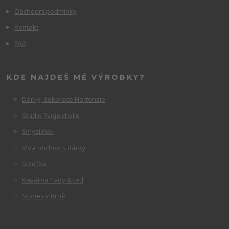
Obchodní podmínky
Kontakt
FAQ
KDE NAJDEŠ MÉ VÝROBKY?
Dárky, dekorace Hortenzie
Studio Tvoje chvíle
Smyslínek
ViVa obchod s dárky
Srcofka
Kavárna Tady & teď
Stories v Brně