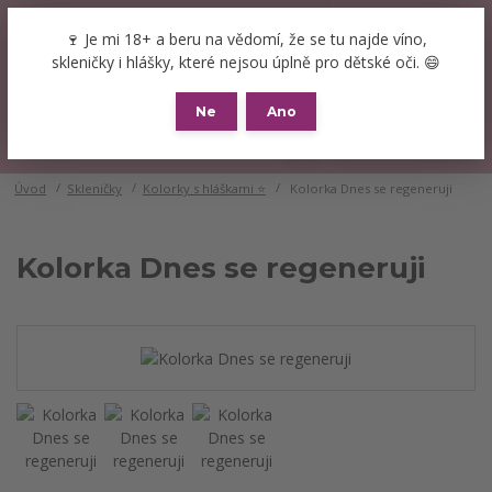
+420 777 089 119
(Po-Pá, 8-16 hod.)
CZK
🍷 Je mi 18+ a beru na vědomí, že se tu najde víno,
0
skleničky i hlášky, které nejsou úplně pro dětské oči. 😄
0 Kč
Ne
Ano
Menu
Úvod
Skleničky
Kolorky s hláškami ⭐
Kolorka Dnes se regeneruji
Kolorka Dnes se regeneruji