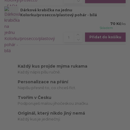
Dárková krabička na jednu
Kolorku/prosecco/plastový pohár - bílá
70 Kč
/
ks
Skladem
Přidat do košíku
Každý kus projde mýma rukama
Každý nápis píšu ručně.
Personalizace na přání
Napíšu přesně to, co chceš říct.
Tvořím v Česku
Podporuješ malou jihočeskou značku.
Originál, který nikdo jiný nemá
Každý kus je jedinečný.