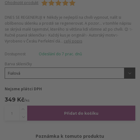
Ohodnotit produkt
DNES SE REGENERUJI🍷 Někdy je nejlepší na chvíli vypnout, nalít si
oblíbenou sklenku a prostě se regenerovat. A pozor… v tomhle nápisu
se skrývá malé tajemství, kterého si většina lidí všimne až po chvíli. 😉 ✨
Ručně psaná sklenička✨ Každý kus je originál✨ Autorský motiv✨
Vyrobeno v Česku Perfektní dá...
celý popis
Dostupnost
Odeslání do 7 prac. dnů
Barva skleničky
Nejsme plátci DPH
349 Kč
/
ks
Přidat do košíku
Poznámka k tomuto produktu