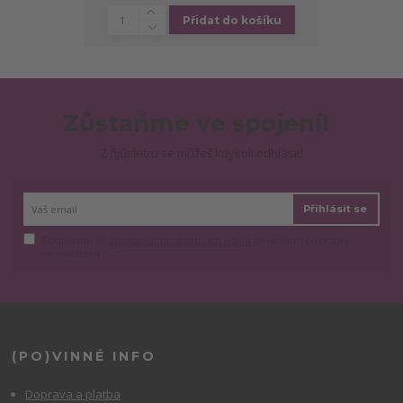
Přidat do košíku
Zůstaňme ve spojení!
Z ňjůsletru se můžeš kdykoli odhlásit!
Přihlásit se
Souhlasím se
zpracováním osobních údajů
za účelem rozesílky
newsletteru.
(PO)VINNÉ INFO
Doprava a platba