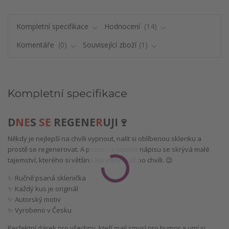
Kompletní specifikace
Hodnocení
14
Komentáře
0
Související zboží
1
Kompletní specifikace
D
NE
S
SE
REGENE
R
UJI🍷
Někdy je nejlepší na chvíli vypnout, nalít si oblíbenou sklenku a
prostě se regenerovat. A pozor… v tomhle nápisu se skrývá malé
tajemství, kterého si většina lidí všimne až po chvíli. 😉
✨ Ručně psaná sklenička
✨ Každý kus je originál
✨ Autorský motiv
✨ Vyrobeno v Česku
Perfektní dárek pro všechny, kteří mají smysl pro humor a umí si