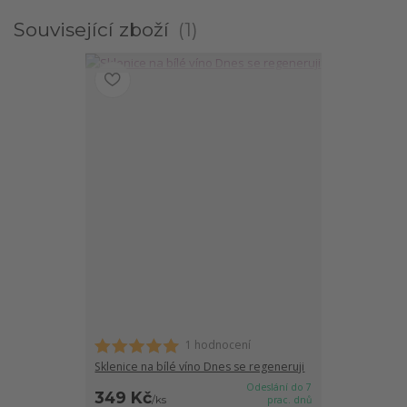
Související zboží
1
1 hodnocení
Sklenice na bílé víno Dnes se regeneruji
Odeslání do 7
349 Kč
/
ks
prac. dnů