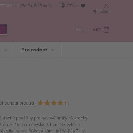
777 089 119
(Po-Pá, 8-16 hod.)
CZK
Přihlášení
0
ks
za
0 Kč
t
e
Pro radost
Ohodnotit produkt
Barevné podšálky pro kávové hrnky Makronky.
Průměr 16,5 cm / výška 2,1 cm Na výběr z
několika barev: Růžová Mint Hnědá Bílá Žlutá