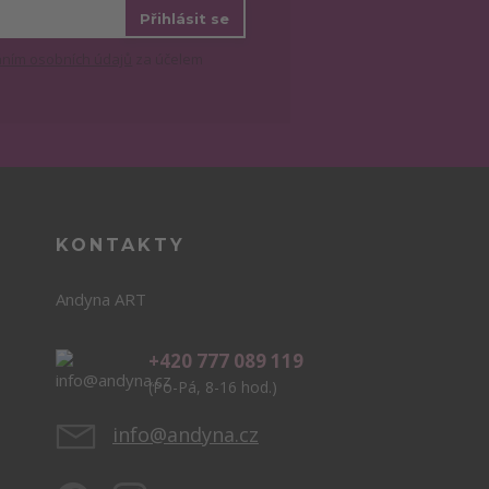
Přihlásit se
ním osobních údajů
za účelem
KONTAKTY
Andyna ART
+420 777 089 119
(Po-Pá, 8-16 hod.)
info@andyna.cz