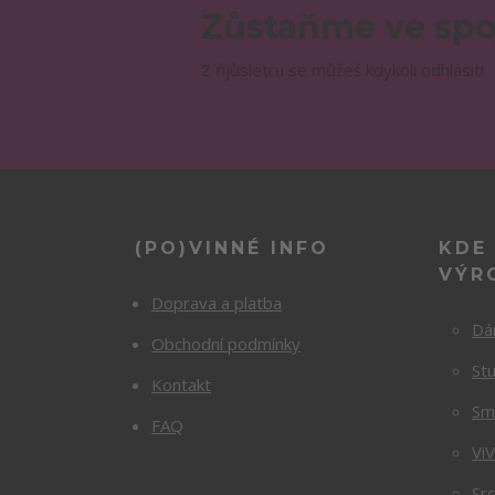
Zůstaňme ve spo
Z ňjůsletru se můžeš kdykoli odhlásit!
(PO)VINNÉ INFO
KDE
VÝR
Doprava a platba
Dá
Obchodní podmínky
Stu
Kontakt
Sm
FAQ
Vi
Sr