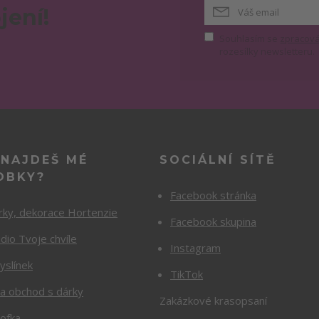
jení!
Souhlasím se
zpracová
rozesílky newsletteru.
 NAJDEŠ MÉ
SOCIÁLNÍ SÍTĚ
OBKY?
Facebook stránka
rky, dekorace Hortenzie
Facebook skupina
dio Tvoje chvíle
Instagram
yslínek
TikTok
Va obchod s dárky
Zakázkové krasopsaní
cofka