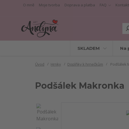
O mně
Moje tvorba
Doprava a platba
FAQ
Kontakt
SKLADEM
Na 
Úvod
Hrnky
Doplňky k hrnečkům
Podšálek 
Podšálek Makronka