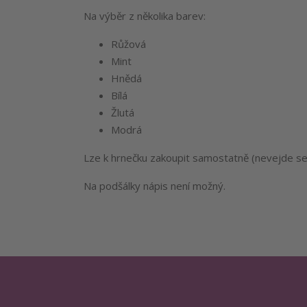
Na výběr z několika barev:
Růžová
Mint
Hnědá
Bílá
Žlutá
Modrá
Lze k hrnečku zakoupit samostatně (nevejde se d
Na podšálky nápis není možný.