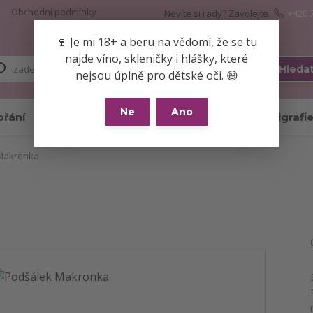
Obchodní podmínky
Nevíte si rady? Zavolejte.
+420 
🍷 Je mi 18+ a beru na vědomí, že se tu
najde víno, skleničky i hlášky, které
Hleda
nejsou úplně pro dětské oči. 😄
Ne
Ano
přání
Skleničky
Hrnky
Kaligrafi
Makronka