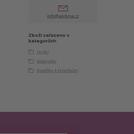
info@andyna.cz
Zboží zařazeno v
kategoriích
Hrnky
Makronky
Doplňky k hrnečkům