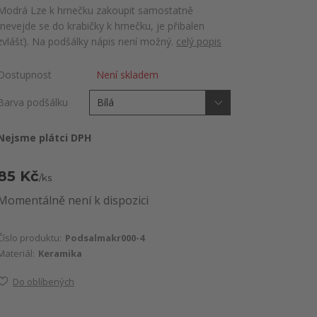
Modrá Lze k hrnečku zakoupit samostatně
(nevejde se do krabičky k hrnečku, je přibalen
zvlášť). Na podšálky nápis není možný.
celý popis
Dostupnost
Není skladem
Barva podšálku
Nejsme plátci DPH
85 Kč
/
ks
Momentálně není k dispozici
Číslo produktu:
Podsalmakr000-4
Materiál:
Keramika
Do oblíbených