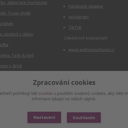
rky, dekorace Hortenzie
Facebook skupina
dio Tvoje chvíle
Instagram
yslínek
TikTok
Va obchod s dárky
Zakázkové krasopsaní
cofka
www.andreasuchova.cz
várna Tady & teď
ries v Brně
Zpracování cookies
rtneři potřebují Váš
souhlas
s použitím souborů cookies, aby Vám m
informace týkající se Vašich zájmů.
Copyright © www.andyna.cz
Nastavení
Souhlasím
Vytvořeno na
Eshop-rychle.cz