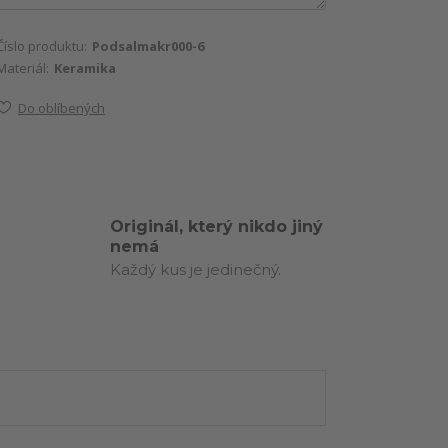
Číslo produktu:
Podsalmakr000-6
Materiál:
Keramika
Do oblíbených
Originál, který nikdo jiný
nemá
Každý kus je jedinečný.