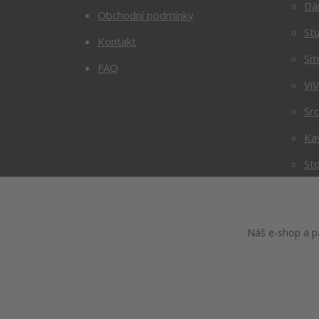
Dá
Obchodní podmínky
Stu
Kontakt
Sm
FAQ
Vi
Sr
Ka
Sto
Náš e-shop a pa