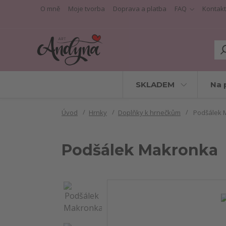
O mně
Moje tvorba
Doprava a platba
FAQ
Kontakt
SKLADEM
Na 
Úvod
Hrnky
Doplňky k hrnečkům
Podšálek 
Podšálek Makronka