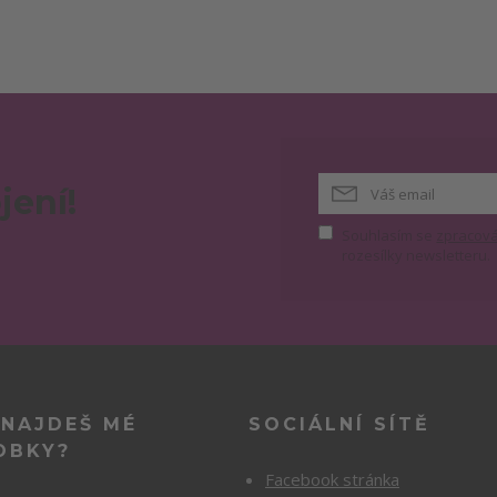
jení!
Souhlasím se
zpracová
rozesílky newsletteru.
 NAJDEŠ MÉ
SOCIÁLNÍ SÍTĚ
OBKY?
Facebook stránka