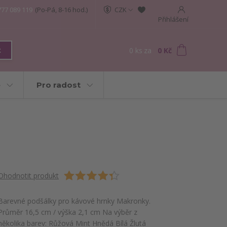
777 089 119
(Po-Pá, 8-16 hod.)
CZK
Přihlášení
0
ks
za
0 Kč
t
e
Pro radost
Ohodnotit produkt
Barevné podšálky pro kávové hrnky Makronky.
Průměr 16,5 cm / výška 2,1 cm Na výběr z
několika barev: Růžová Mint Hnědá Bílá Žlutá