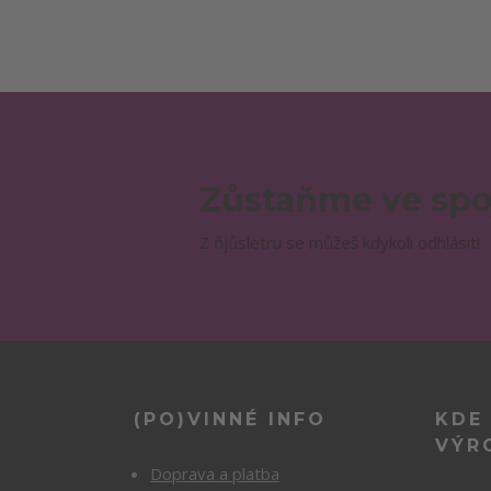
Zůstaňme ve spo
Z ňjůsletru se můžeš kdykoli odhlásit!
(PO)VINNÉ INFO
KDE
VÝR
Doprava a platba