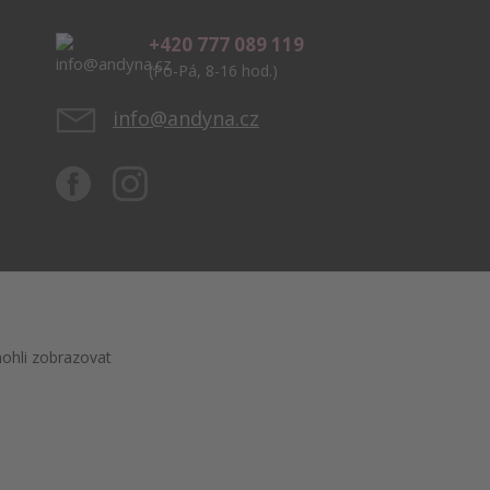
+420 777 089 119
(Po-Pá, 8-16 hod.)
info@andyna.cz
ohli zobrazovat