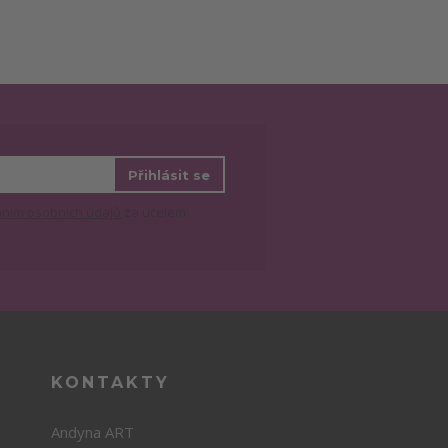
Přihlásit se
ním osobních údajů
za účelem
KONTAKTY
Andyna ART