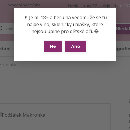
Obchodní podmínky
Nevíte si rady? Zavolejte.
+420 
🍷 Je mi 18+ a beru na vědomí, že se tu
najde víno, skleničky i hlášky, které
Hleda
nejsou úplně pro dětské oči. 😄
Ne
Ano
přání
Skleničky
Hrnky
Kaligrafi
Makronka