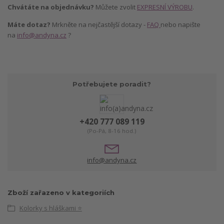
Chvátáte na objednávku?
Můžete zvolit
EXPRESNÍ VÝROBU
.
Máte dotaz?
Mrkněte na nejčastější dotazy -
FAQ
nebo napište
na
info@andyna.cz
?
Potřebujete poradit?
+420 777 089 119
(Po-Pá, 8-16 hod.)
info@andyna.cz
Zboží zařazeno v kategoriích
Kolorky s hláškami ⭐