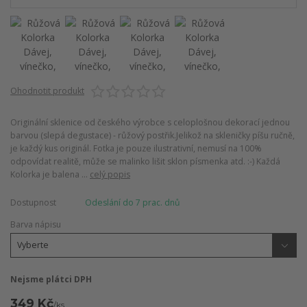
Ohodnotit produkt
Originální sklenice od českého výrobce s celoplošnou dekorací jednou
barvou (slepá degustace) - růžový postřik.Jelikož na skleničky píšu ručně,
je každý kus originál. Fotka je pouze ilustrativní, nemusí na 100%
odpovídat realitě, může se malinko lišit sklon písmenka atd. :-) Každá
Kolorka je balena ...
celý popis
Dostupnost
Odeslání do 7 prac. dnů
Barva nápisu
Nejsme plátci DPH
349 Kč
/
ks