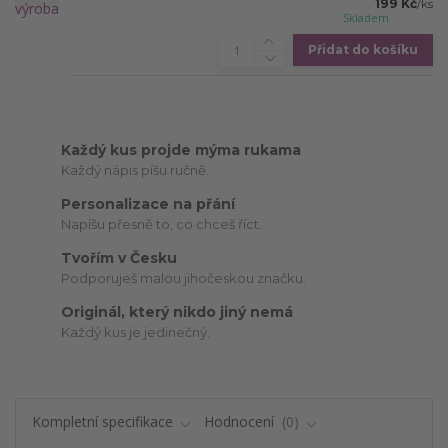
199 Kč
/
ks
Skladem
Přidat do košíku
Každý kus projde mýma rukama
Každý nápis píšu ručně.
Personalizace na přání
Napíšu přesně to, co chceš říct.
Tvořím v Česku
Podporuješ malou jihočeskou značku.
Originál, který nikdo jiný nemá
Každý kus je jedinečný.
Kompletní specifikace
Hodnocení
0