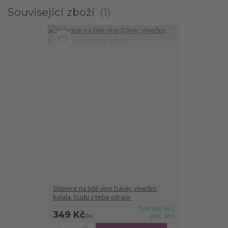
Související zboží
1
Sklenice na bílé víno Dávej, vínečko,
holala, budu z tebe ožralá!
Odeslání do 7
349 Kč
/
ks
prac. dnů