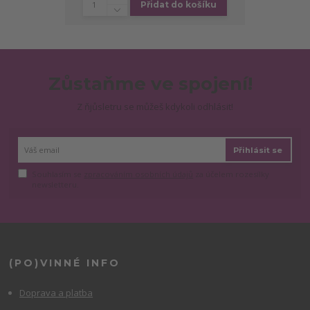
Přidat do košíku
Zůstaňme ve spojení!
Z ňjůsletru se můžeš kdykoli odhlásit!
Přihlásit se
Souhlasím se
zpracováním osobních údajů
za účelem rozesílky
newsletteru.
(PO)VINNÉ INFO
Doprava a platba