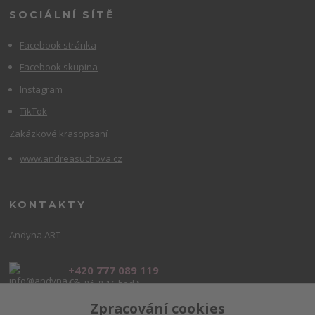
SOCIÁLNÍ SÍTĚ
Facebook stránka
Facebook skupina
Instagram
TikTok
Zakázkové krasopsaní
www.andreasuchova.cz
KONTAKTY
Andyna ART
+420 777 089 119
(Po-Pá, 8-16 hod.)
Zpracování cookies
info@andyna.cz