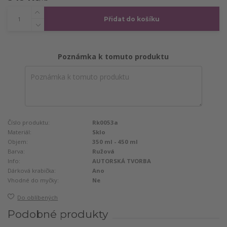
Přidat do košíku
Poznámka k tomuto produktu
Číslo produktu:
Rk0053a
Materiál:
Sklo
Objem:
350 ml - 450 ml
Barva:
Ružová
Info:
AUTORSKÁ TVORBA
Dárková krabička:
Ano
Vhodné do myčky:
Ne
Do oblíbených
Podobné produkty