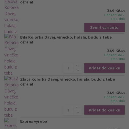
ožralá!
349 Kč
/
ks
Odeslání do 7
prac. dnů
Zvolit variantu
Bílá Kolorka Dávej, vínečko, holala, budu z tebe
ožralá!
349 Kč
/
ks
Odeslání do 7
prac. dnů
Přidat do košíku
Zlatá Kolorka Dávej, vínečko, holala, budu z tebe
ožralá!
349 Kč
/
ks
Odeslání do 7
prac. dnů
Přidat do košíku
Expres výroba