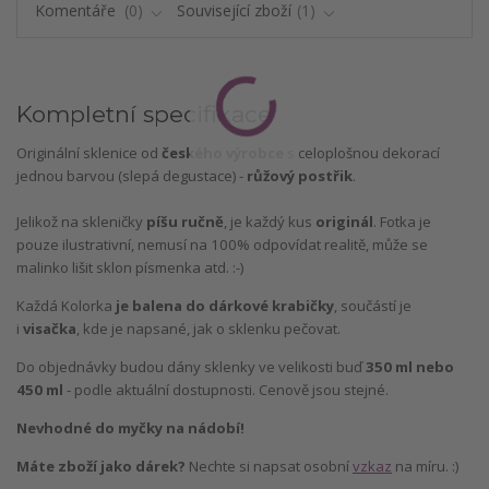
Komentáře
0
Související zboží
1
Kompletní specifikace
Originální sklenice od
českého výrobce
s celoplošnou dekorací
jednou barvou (slepá degustace) -
růžový postřik
.
Jelikož na skleničky
píšu ručně
, je každý kus
originál
. Fotka je
pouze ilustrativní, nemusí na 100% odpovídat realitě, může se
malinko lišit sklon písmenka atd. :-)
Každá Kolorka
je balena do dárkové krabičky
, součástí je
i
visačka
, kde je napsané, jak o sklenku pečovat.
Do objednávky budou dány sklenky ve velikosti buď
350 ml nebo
450 ml
- podle aktuální dostupnosti. Cenově jsou stejné.
Nevhodné do myčky na nádobí!
Máte zboží jako dárek?
Nechte si napsat osobní
vzkaz
na míru. :)