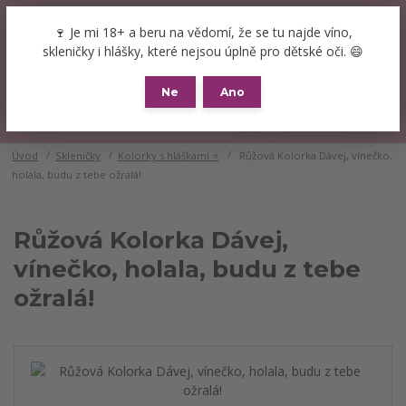
+420 777 089 119
(Po-Pá, 8-16 hod.)
CZK
🍷 Je mi 18+ a beru na vědomí, že se tu najde víno,
0
skleničky i hlášky, které nejsou úplně pro dětské oči. 😄
0 Kč
Ne
Ano
Menu
Úvod
Skleničky
Kolorky s hláškami ⭐
Růžová Kolorka Dávej, vínečko,
holala, budu z tebe ožralá!
Růžová Kolorka Dávej,
vínečko, holala, budu z tebe
ožralá!