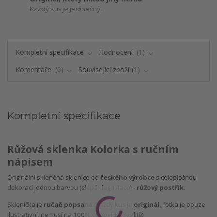
Každý kus je jedinečný.
Kompletní specifikace
Hodnocení
1
Komentáře
0
Související zboží
1
Kompletní specifikace
Růžová sklenka Kolorka s ručním
nápisem
Originální skleněná sklenice od
českého výrobce
s celoplošnou
dekorací jednou barvou (slepá degustace) -
růžový postřik
.
Sklenička je
ručně popsaná
(každý kus je
originál,
fotka je pouze
ilustrativní, nemusí na 100% odpovídat realitě)