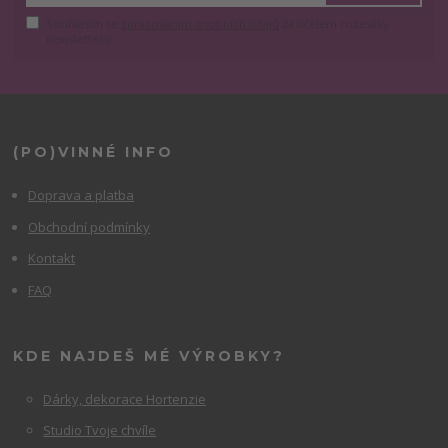
Souhlasím se
zpracováním osobních údajů
za účelem rozesílky
newsletteru.
(PO)VINNÉ INFO
Doprava a platba
Obchodní podmínky
Kontakt
FAQ
KDE NAJDEŠ MÉ VÝROBKY?
Dárky, dekorace Hortenzie
Studio Tvoje chvíle