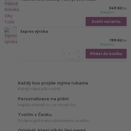
349 Kč
/
ks
Skladem
Zvolit variantu
Expres výroba
199 Kč
/
ks
Skladem
Přidat do košíku
Každý kus projde mýma rukama
Každý nápis píšu ručně.
Personalizace na přání
Napíšu přesně to, co chceš říct.
Tvořím v Česku
Podporuješ malou jihočeskou značku.
Originál, který nikdo jiný nemá