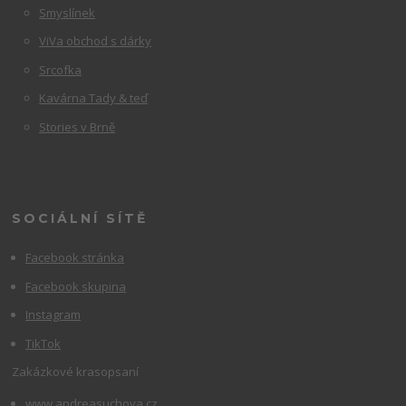
Smyslínek
ViVa obchod s dárky
Srcofka
Kavárna Tady & teď
Stories v Brně
SOCIÁLNÍ SÍTĚ
Facebook stránka
Facebook skupina
Instagram
TikTok
Zakázkové krasopsaní
www.andreasuchova.cz