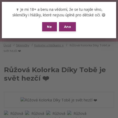
+420 777 089 119
(Po-Pá, 8-16 hod.)
CZK
🍷 Je mi 18+ a beru na vědomí, že se tu najde víno,
0
skleničky i hlášky, které nejsou úplně pro dětské oči. 😄
0 Kč
Ne
Ano
Menu
Úvod
Skleničky
Kolorky s hláškami ⭐
Růžová Kolorka Díky Tobě je
svět hezčí ❤️
Růžová Kolorka Díky Tobě je
svět hezčí ❤️