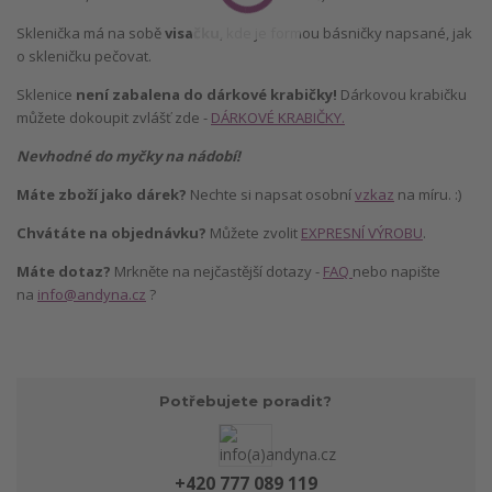
Sklenička má na sobě
visačku
, kde je formou básničky napsané, jak
o skleničku pečovat.
Sklenice
není zabalena do dárkové krabičky!
Dárkovou krabičku
můžete dokoupit zvlášť zde -
DÁRKOVÉ KRABIČKY.
Nevhodné do myčky na nádobí!
Máte zboží jako dárek?
Nechte si napsat osobní
vzkaz
na míru. :)
Chvátáte na objednávku?
Můžete zvolit
EXPRESNÍ VÝROBU
.
Máte dotaz?
Mrkněte na nejčastější dotazy -
FAQ
nebo napište
na
info@andyna.cz
?
Potřebujete poradit?
+420 777 089 119