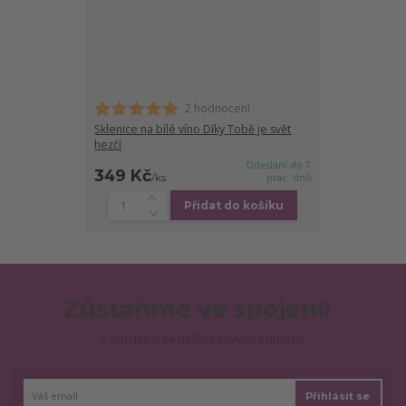
2 hodnocení
Sklenice na bílé víno Díky Tobě je svět
hezčí
Odeslání do 7
349 Kč
/
ks
prac. dnů
Přidat do košíku
Zůstaňme ve spojení!
Z ňjůsletru se můžeš kdykoli odhlásit!
Přihlásit se