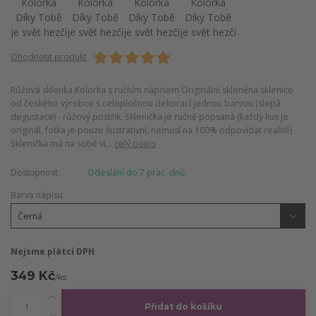
Ohodnotit produkt
Růžová sklenka Kolorka s ručním nápisem Originální skleněná sklenice
od českého výrobce s celoplošnou dekorací jednou barvou (slepá
degustace) - růžový postřik. Sklenička je ručně popsaná (každý kus je
originál, fotka je pouze ilustrativní, nemusí na 100% odpovídat realitě)
Sklenička má na sobě vi...
celý popis
Dostupnost
Odeslání do 7 prac. dnů
Barva nápisu
Nejsme plátci DPH
349 Kč
/
ks
Přidat do košíku