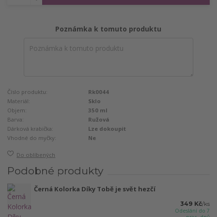
Poznámka k tomuto produktu
Číslo produktu:
Rk0044
Materiál:
Sklo
Objem:
350 ml
Barva:
Ružová
Dárková krabička:
Lze dokoupit
Vhodné do myčky:
Ne
Do oblíbených
Podobné produkty
Černá Kolorka Díky Tobě je svět hezčí
349 Kč
/
ks
Odeslání do 7