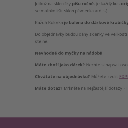
Jelikož na skleničky
píšu ručně
, je každý kus
ori
se malinko lišit sklon písmenka atd. :-)
Každá Kolorka
je balena do dárkové krabičk
Do objednávky budou dány sklenky ve velikost
stejné.
Nevhodné do myčky na nádobí!
Máte zboží jako dárek?
Nechte si napsat os
Chvátáte na objednávku?
Můžete zvolit
EXP
Máte dotaz?
Mrkněte na nejčastější dotazy -