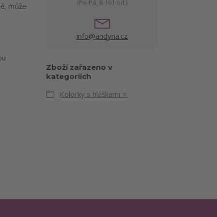
(Po-Pá, 8-16 hod.)
itě, může
info@andyna.cz
ou
Zboží zařazeno v
kategoriích
Kolorky s hláškami ⭐