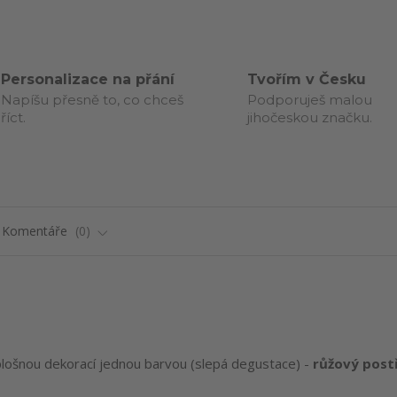
Personalizace na přání
Tvořím v Česku
Napíšu přesně to, co chceš
Podporuješ malou
říct.
jihočeskou značku.
Komentáře
0
lošnou dekorací jednou barvou (slepá degustace) -
růžový post