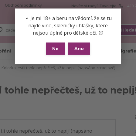
Obchodní podmínky
Nevíte si rady? Zavolejte.
+420 
🍷 Je mi 18+ a beru na vědomí, že se tu
najde víno, skleničky i hlášky, které
Hleda
nejsou úplně pro dětské oči. 😄
Ne
Ano
přání
Skleničky
Hrnky
Kaligrafi
Kolorka Jestli tohle nepřečteš, už to nepij! (napsáno zrcadlově)
i tohle nepřečteš, už to nepi