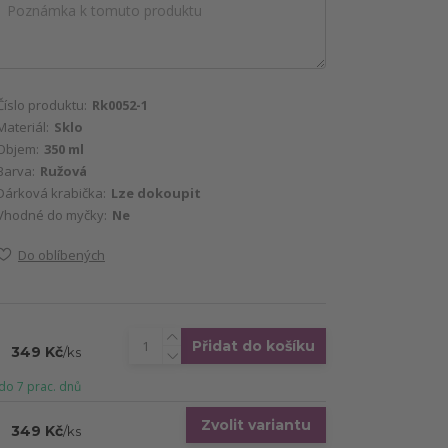
Číslo produktu:
Rk0052-1
Materiál:
Sklo
Objem:
350 ml
Barva:
Ružová
Dárková krabička:
Lze dokoupit
Vhodné do myčky:
Ne
Do oblíbených
Přidat do košíku
349 Kč
/
ks
do 7 prac. dnů
Zvolit variantu
349 Kč
/
ks