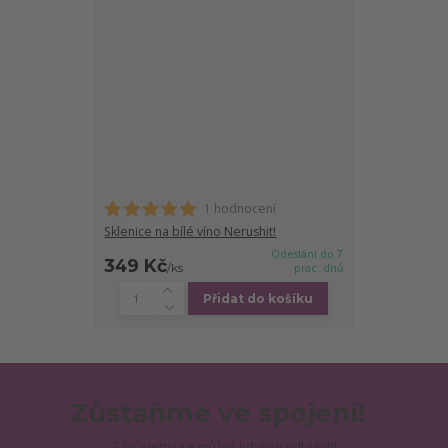
1 hodnocení
Sklenice na bílé víno Nerushit!
Odeslání do 7
349 Kč
/
ks
prac. dnů
Přidat do košíku
Zůstaňme ve spojení!
Z ňjůsletru se můžeš kdykoli odhlásit!