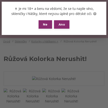
+420 777 089 119
(Po-Pá, 8-16 hod.)
CZK
🍷 Je mi 18+ a beru na vědomí, že se tu najde víno,
0
skleničky i hlášky, které nejsou úplně pro dětské oči. 😄
0 Kč
Ne
Ano
Menu
Úvod
Skleničky
Kolorky s hláškami ⭐
Růžová Kolorka Nerushit!
Růžová Kolorka Nerushit!