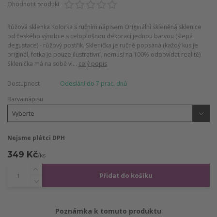
Ohodnotit produkt
Růžová sklenka Kolorka s ručním nápisem Originální skleněná sklenice
od českého výrobce s celoplošnou dekorací jednou barvou (slepá
degustace) - růžový postřik. Sklenička je ručně popsaná (každý kus je
originál, fotka je pouze ilustrativní, nemusí na 100% odpovídat realitě)
Sklenička má na sobě vi...
celý popis
Dostupnost
Odeslání do 7 prac. dnů
Barva nápisu
Nejsme plátci DPH
349 Kč
/
ks
Přidat do košíku
Poznámka k tomuto produktu