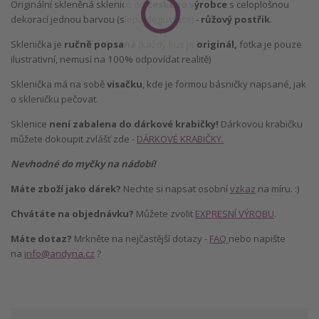
Originální skleněná sklenice od
českého výrobce
s celoplošnou
dekorací jednou barvou (slepá degustace) -
růžový postřik
.
Sklenička je
ručně popsaná
(každý kus je
originál,
fotka je pouze
ilustrativní, nemusí na 100% odpovídat realitě)
Sklenička má na sobě
visačku
, kde je formou básničky napsané, jak
o skleničku pečovat.
Sklenice
není zabalena do dárkové krabičky!
Dárkovou krabičku
můžete dokoupit zvlášť zde -
DÁRKOVÉ KRABIČKY.
Nevhodné do myčky na nádobí!
Máte zboží jako dárek?
Nechte si napsat osobní
vzkaz
na míru. :)
Chvátáte na objednávku?
Můžete zvolit
EXPRESNÍ VÝROBU
.
Máte dotaz?
Mrkněte na nejčastější dotazy -
FAQ
nebo napište
na
info@andyna.cz
?