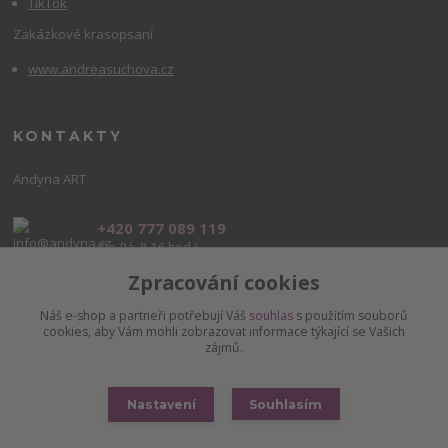
TikTok
Zakázkové krasopsaní
www.andreasuchova.cz
KONTAKTY
Andyna ART
+420 777 089 119
(Po-Pá, 8-16 hod.)
Zpracování cookies
info@andyna.cz
Náš e-shop a partneři potřebují Váš
souhlas
s použitím souborů
cookies, aby Vám mohli zobrazovat informace týkající se Vašich
zájmů.
Nastavení
Souhlasím
Copyright © www.andyna.cz