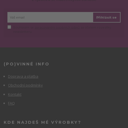
Přihlásit se
Souhlasím se
zpracováním osobních údajů
za účelem rozesílky
newsletteru.
(PO)VINNÉ INFO
Doprava a platba
Obchodní podmínky
Kontakt
FAQ
KDE NAJDEŠ MÉ VÝROBKY?