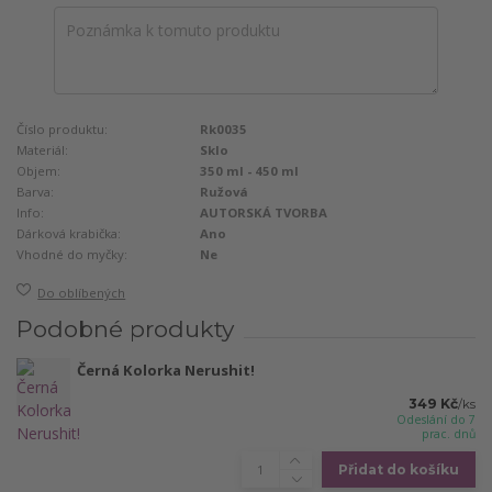
Číslo produktu:
Rk0035
Materiál:
Sklo
Objem:
350 ml - 450 ml
Barva:
Ružová
Info:
AUTORSKÁ TVORBA
Dárková krabička:
Ano
Vhodné do myčky:
Ne
Do oblíbených
Podobné produkty
Černá Kolorka Nerushit!
349 Kč
/
ks
Odeslání do 7
prac. dnů
Přidat do košíku