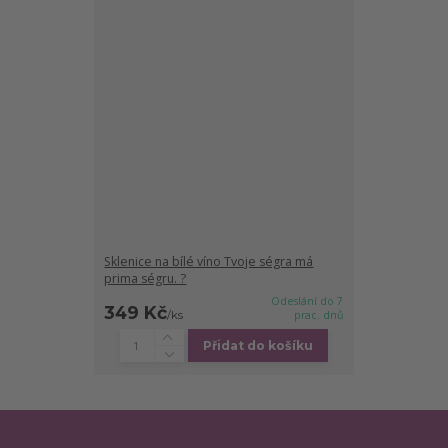
Sklenice na bílé víno Tvoje ségra má
prima ségru. ?
Odeslání do 7
349 Kč
/
ks
prac. dnů
Přidat do košíku