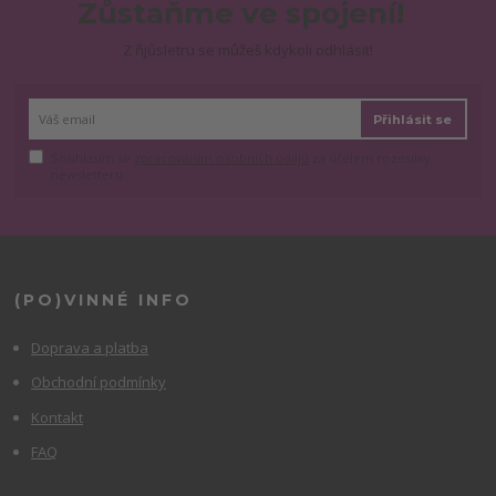
Zůstaňme ve spojení!
Z ňjůsletru se můžeš kdykoli odhlásit!
Přihlásit se
Souhlasím se
zpracováním osobních údajů
za účelem rozesílky
newsletteru.
(PO)VINNÉ INFO
Doprava a platba
Obchodní podmínky
Kontakt
FAQ