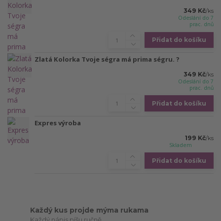
349 Kč
/
ks
Odeslání do 7
prac. dnů
Přidat do košíku
Zlatá Kolorka Tvoje ségra má prima ségru. ?
349 Kč
/
ks
Odeslání do 7
prac. dnů
Přidat do košíku
Expres výroba
199 Kč
/
ks
Skladem
Přidat do košíku
Každý kus projde mýma rukama
Každý nápis píšu ručně.