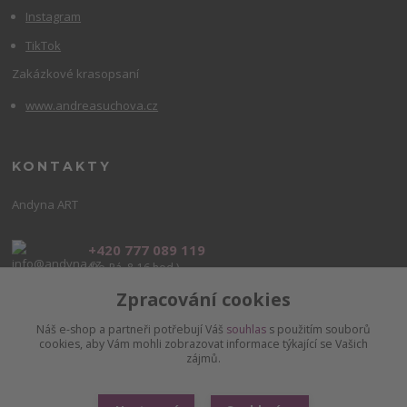
Instagram
TikTok
Zakázkové krasopsaní
www.andreasuchova.cz
KONTAKTY
Andyna ART
+420 777 089 119
(Po-Pá, 8-16 hod.)
Zpracování cookies
info@andyna.cz
Náš e-shop a partneři potřebují Váš
souhlas
s použitím souborů
cookies, aby Vám mohli zobrazovat informace týkající se Vašich
zájmů.