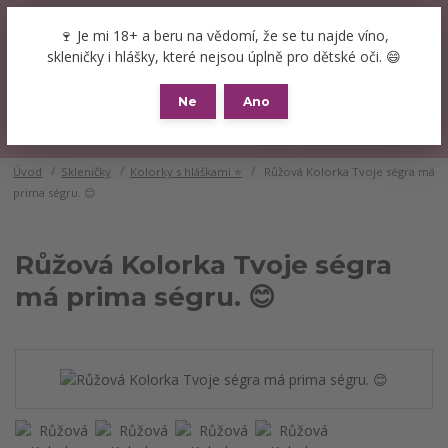
+420 777 089 119
(Po-Pá, 8-16 hod.)
CZK
🍷 Je mi 18+ a beru na vědomí, že se tu najde víno,
0
skleničky i hlášky, které nejsou úplně pro dětské oči. 😄
0 Kč
Ne
Ano
Menu
Úvod
Skleničky
Kolorky s hláškami ⭐
Růžová Kolorka Tvoje ségra má
prima ségru. 😊
Růžová Kolorka Tvoje ségra
má prima ségru. 😊