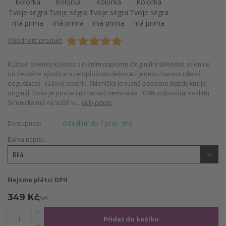
Ohodnotit produkt
Růžová sklenka Kolorka s ručním nápisem Originální skleněná sklenice
od českého výrobce s celoplošnou dekorací jednou barvou (slepá
degustace) - růžový postřik. Sklenička je ručně popsaná (každý kus je
originál, fotka je pouze ilustrativní, nemusí na 100% odpovídat realitě)
Sklenička má na sobě vi...
celý popis
Dostupnost
Odeslání do 7 prac. dnů
Barva nápisu
Nejsme plátci DPH
349 Kč
/
ks
Přidat do košíku