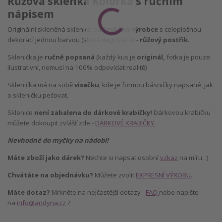
Růžová sklenka Kolorka s ručním
nápisem
Originální skleněná sklenice od
českého výrobce
s celoplošnou
dekorací jednou barvou (slepá degustace) -
růžový postřik
.
Sklenička je
ručně popsaná
(každý kus je
originál,
fotka je pouze
ilustrativní, nemusí na 100% odpovídat realitě)
Sklenička má na sobě
visačku
, kde je formou básničky napsané, jak
o skleničku pečovat.
Sklenice
není zabalena do dárkové krabičky!
Dárkovou krabičku
můžete dokoupit zvlášť zde -
DÁRKOVÉ KRABIČKY.
Nevhodné do myčky na nádobí!
Máte zboží jako dárek?
Nechte si napsat osobní
vzkaz
na míru. :)
Chvátáte na objednávku?
Můžete zvolit
EXPRESNÍ VÝROBU
.
Máte dotaz?
Mrkněte na nejčastější dotazy -
FAQ
nebo napište
na
info@andyna.cz
?