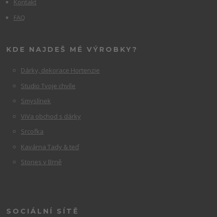
Kontakt
FAQ
KDE NAJDEŠ MÉ VÝROBKY?
Dárky, dekorace Hortenzie
Studio Tvoje chvíle
Smyslínek
ViVa obchod s dárky
Srcofka
Kavárna Tady & teď
Stories v Brně
SOCIÁLNÍ SÍTĚ