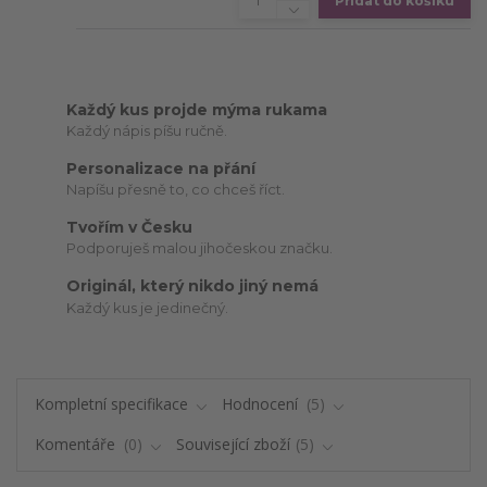
Přidat do košíku
Každý kus projde mýma rukama
Každý nápis píšu ručně.
Personalizace na přání
Napíšu přesně to, co chceš říct.
Tvořím v Česku
Podporuješ malou jihočeskou značku.
Originál, který nikdo jiný nemá
Každý kus je jedinečný.
Kompletní specifikace
Hodnocení
5
Komentáře
0
Související zboží
5