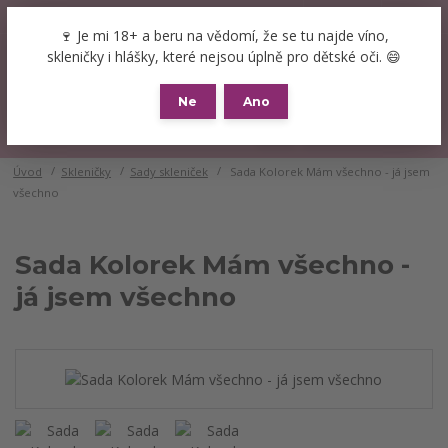
+420 777 089 119
(Po-Pá, 8-16 hod.)
CZK
🍷 Je mi 18+ a beru na vědomí, že se tu najde víno,
0
skleničky i hlášky, které nejsou úplně pro dětské oči. 😄
0 Kč
Ne
Ano
Menu
Úvod
Skleničky
Sady skleniček
Sada Kolorek Mám všechno - já jsem
všechno
Sada Kolorek Mám všechno -
já jsem všechno