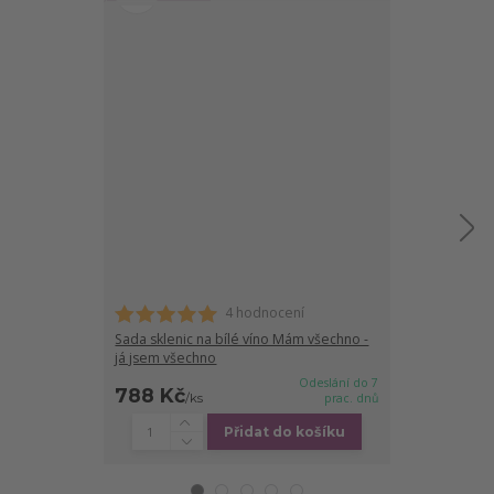
4 hodnocení
Sada sklenic na bílé víno Mám všechno -
Sada sklenic 
já jsem všechno
všechno - já 
Odeslání do 7
788 Kč
788 Kč
/
ks
prac. dnů
/
ks
Přidat do košíku