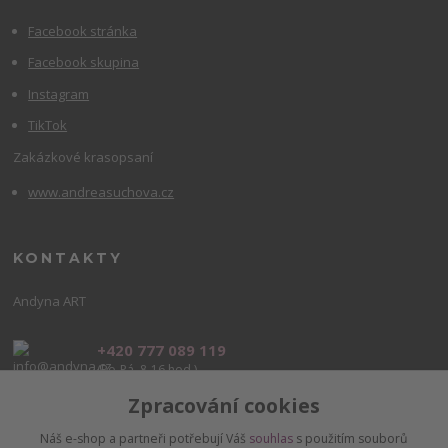
Facebook stránka
Facebook skupina
Instagram
TikTok
Zakázkové krasopsaní
www.andreasuchova.cz
KONTAKTY
Andyna ART
+420 777 089 119
(Po-Pá, 8-16 hod.)
Zpracování cookies
info@andyna.cz
Náš e-shop a partneři potřebují Váš
souhlas
s použitím souborů