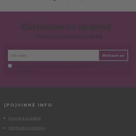
Zůstaňme ve spojení!
Z ňjůsletru se můžeš kdykoli odhlásit!
Přihlásit se
Souhlasím se
zpracováním osobních údajů
za účelem rozesílky
newsletteru.
(PO)VINNÉ INFO
Doprava a platba
Obchodní podmínky