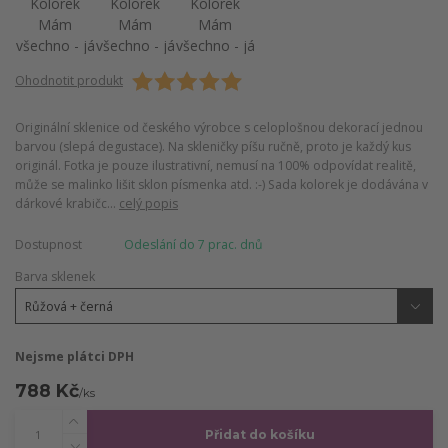
Ohodnotit produkt
Originální sklenice od českého výrobce s celoplošnou dekorací jednou
barvou (slepá degustace). Na skleničky píšu ručně, proto je každý kus
originál. Fotka je pouze ilustrativní, nemusí na 100% odpovídat realitě,
může se malinko lišit sklon písmenka atd. :-) Sada kolorek je dodávána v
dárkové krabičc...
celý popis
Dostupnost
Odeslání do 7 prac. dnů
Barva sklenek
Nejsme plátci DPH
788 Kč
/
ks
Přidat do košíku