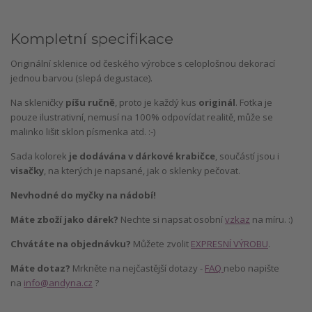
Kompletní specifikace
Originální sklenice od českého výrobce s celoplošnou dekorací
jednou barvou (slepá degustace).
Na skleničky
píšu ručně
, proto je každý kus
originál
. Fotka je
pouze ilustrativní, nemusí na 100% odpovídat realitě, může se
malinko lišit sklon písmenka atd. :-)
Sada kolorek
je dodávána v dárkové krabičce
, součástí jsou i
visačky
, na kterých je napsané, jak o sklenky pečovat.
Nevhodné do myčky na nádobí!
Máte zboží jako dárek?
Nechte si napsat osobní
vzkaz
na míru. :)
Chvátáte na objednávku?
Můžete zvolit
EXPRESNÍ VÝROBU
.
Máte dotaz?
Mrkněte na nejčastější dotazy -
FAQ
nebo napište
na
info@andyna.cz
?