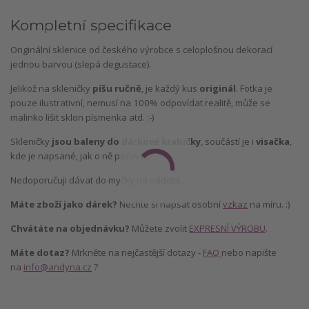
Kompletní specifikace
Originální sklenice od českého výrobce s celoplošnou dekorací
jednou barvou (slepá degustace).
Jelikož na skleničky
píšu ručně
, je každý kus
originál
. Fotka je
pouze ilustrativní, nemusí na 100% odpovídat realitě, může se
malinko lišit sklon písmenka atd. :-)
Skleničky
jsou baleny do dárkové krabičky
, součástí je i
visačka
,
kde je napsané, jak o ně pečovat.
Nedoporučuji dávat do myčky na nádobí.
Máte zboží jako dárek?
Nechte si napsat osobní
vzkaz
na míru. :)
Chvátáte na objednávku?
Můžete zvolit
EXPRESNÍ VÝROBU
.
Máte dotaz?
Mrkněte na nejčastější dotazy -
FAQ
nebo napište
na
info@andyna.cz
?