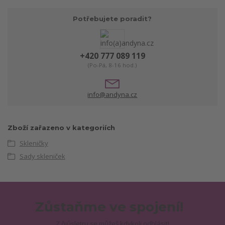
Potřebujete poradit?
+420 777 089 119
(Po-Pá, 8-16 hod.)
info@andyna.cz
Zboží zařazeno v kategoriích
Skleničky
Sady skleniček
Zůstaňme ve spojení!
Z ňjůsletru se můžeš kdykoli odhlásit!