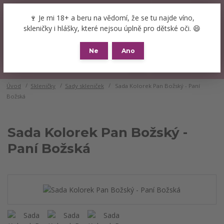
+420 777 089 119
(Po-Pá, 8-16 hod.)
CZK
🍷 Je mi 18+ a beru na vědomí, že se tu najde víno,
0
skleničky i hlášky, které nejsou úplně pro dětské oči. 😄
0 Kč
Ne
Ano
Menu
Úvod
Skleničky
Sady skleniček
Sada Kolorek Pan Božský - Paní
Božská
Sada Kolorek Pan Božský -
Paní Božská