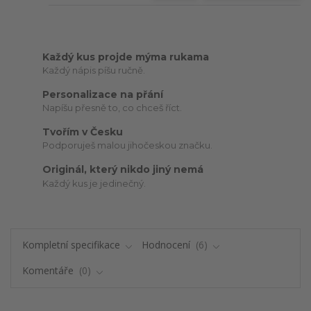
Každý kus projde mýma rukama
Každý nápis píšu ručně.
Personalizace na přání
Napíšu přesně to, co chceš říct.
Tvořím v Česku
Podporuješ malou jihočeskou značku.
Originál, který nikdo jiný nemá
Každý kus je jedinečný.
Kompletní specifikace
Hodnocení
6
Komentáře
0