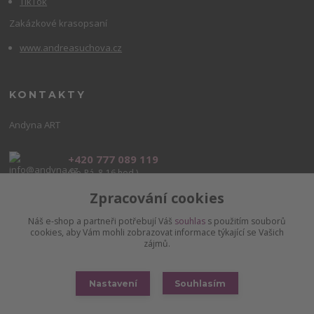
TikTok
Zakázkové krasopsaní
www.andreasuchova.cz
KONTAKTY
Andyna ART
+420 777 089 119
(Po-Pá, 8-16 hod.)
Zpracování cookies
info@andyna.cz
Náš e-shop a partneři potřebují Váš
souhlas
s použitím souborů
cookies, aby Vám mohli zobrazovat informace týkající se Vašich
zájmů.
Nastavení
Souhlasím
Copyright © www.andyna.cz