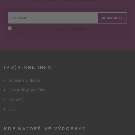
Přihlásit se
Souhlasím se
zpracováním osobních údajů
za účelem rozesílky
newsletteru.
(PO)VINNÉ INFO
Doprava a platba
Obchodní podmínky
Kontakt
FAQ
KDE NAJDEŠ MÉ VÝROBKY?