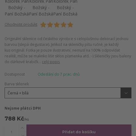
Ohodnotit produkt
Originální sklenice od českého výrobce s celoplošnou dekorací jednou
barvou (slepá degustace). Jelikož na skleničky píšu ručně, je každý
kus originál. Fotka je pouze ilustrativní, nemusí na 100% odpovídat
realitě, může se malinko lišit sklon písmenka atd. :-) Skleničky jsou baleny
do dárkové krabičk...
celý popis
Dostupnost
Odeslání do 7 prac. dnů
Barva sklenek
Nejsme plátci DPH
788 Kč
/
ks
Přidat do košíku