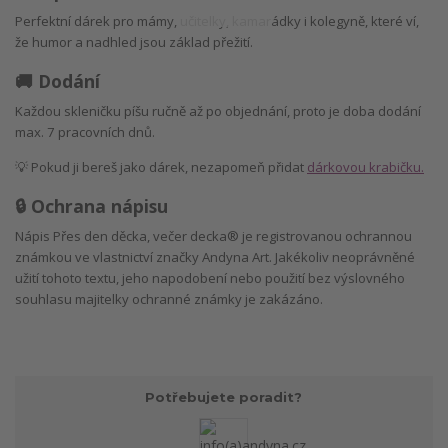
Perfektní dárek pro mámy, učitelky, kamarádky i kolegyně, které ví,
že humor a nadhled jsou základ přežití.
🚚 Dodání
Každou skleničku píšu ručně až po objednání, proto je doba dodání
max. 7 pracovních dnů.
💡 Pokud ji bereš jako dárek, nezapomeň přidat
dárkovou krabičku.
🔒 Ochrana nápisu
Nápis Přes den děcka, večer decka® je registrovanou ochrannou
známkou ve vlastnictví značky Andyna Art. Jakékoliv neoprávněné
užití tohoto textu, jeho napodobení nebo použití bez výslovného
souhlasu majitelky ochranné známky je zakázáno.
Potřebujete poradit?