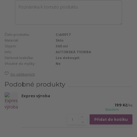
Číslo produktu:
Csb0017
Materiál:
Sklo
Objem:
360 ml
Info:
AUTORSKÁ TVORBA
Dárková krabička:
Lze dokoupit
Vhodné do myčky:
Ne
Do oblíbených
Podobné produkty
Expres výroba
199 Kč
/
ks
Skladem
Přidat do košíku