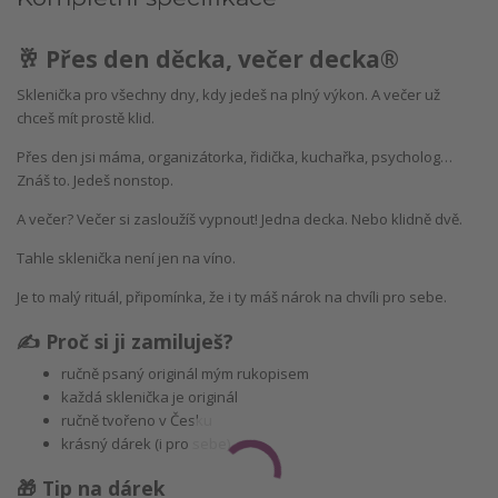
🥂 Přes den děcka, večer decka®
Sklenička pro všechny dny, kdy jedeš na plný výkon. A večer už
chceš mít prostě klid.
Přes den jsi máma, organizátorka, řidička, kuchařka, psycholog…
Znáš to. Jedeš nonstop.
A večer? Večer si zasloužíš vypnout! Jedna decka. Nebo klidně dvě.
Tahle sklenička není jen na víno.
Je to malý rituál, připomínka, že i ty máš nárok na chvíli pro sebe.
✍️ Proč si ji zamiluješ?
ručně psaný originál mým rukopisem
každá sklenička je originál
ručně tvořeno v Česku
krásný dárek (i pro sebe)
🎁 Tip na dárek