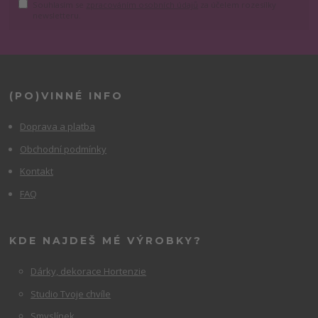
Souhlasím se
zpracováním osobních údajů
za účelem rozesílky
newsletteru.
(PO)VINNÉ INFO
Doprava a platba
Obchodní podmínky
Kontakt
FAQ
KDE NAJDEŠ MÉ VÝROBKY?
Dárky, dekorace Hortenzie
Studio Tvoje chvíle
Smyslínek