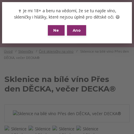
+420 777 089 119
(Po-Pá, 8-16 hod.)
CZK
🍷 Je mi 18+ a beru na vědomí, že se tu najde víno,
0
skleničky i hlášky, které nejsou úplně pro dětské oči. 😄
0 Kč
Ne
Ano
Menu
Úvod
Skleničky
Čiré skleničky na víno
Sklenice na bílé víno Přes den
DĚCKA, večer DECKA®
Sklenice na bílé víno Přes
den DĚCKA, večer DECKA®