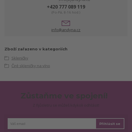
+420 777 089 119
(Po-Pá, 8-16 hod.)
info@andyna.cz
Zboží zařazeno v kategoriích
Skleničky
Čiré skleničky na víno
Zůstaňme ve spojení!
Z ňjůsletru se můžeš kdykoli odhlásit!
Přihlásit se