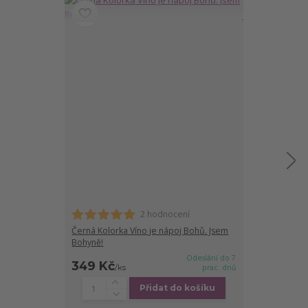
2 hodnocení
Černá Kolorka Víno je nápoj Bohů. Jsem
Červená Kolor
Bohyně!
Jsem Bohyně!
Odeslání do 7
349 Kč
349 Kč
/
ks
prac. dnů
/
ks
Přidat do košíku
Zv