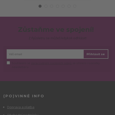
Zůstaňme ve spojení!
Z ňjůsletru se můžeš kdykoli odhlásit!
Přihlásit se
Souhlasím se
zpracováním osobních údajů
za účelem rozesílky
newsletteru.
(PO)VINNÉ INFO
Doprava a platba