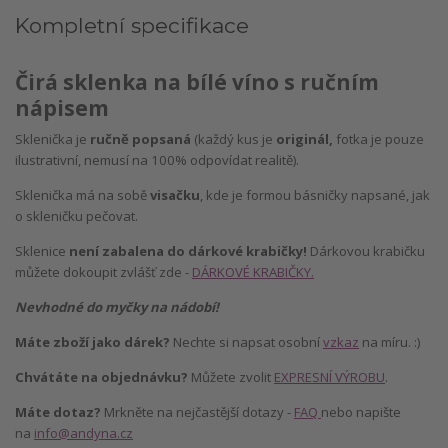
Kompletní specifikace
Čirá sklenka na bílé víno s ručním
nápisem
Sklenička je
ručně popsaná
(každý kus je
originál,
fotka je pouze
ilustrativní, nemusí na 100% odpovídat realitě).
Sklenička má na sobě
visačku
, kde je formou básničky napsané, jak
o skleničku pečovat.
Sklenice
není zabalena do dárkové krabičky!
Dárkovou krabičku
můžete dokoupit zvlášť zde -
DÁRKOVÉ KRABIČKY.
Nevhodné do myčky na nádobí!
Máte zboží jako dárek?
Nechte si napsat osobní
vzkaz
na míru. :)
Chvátáte na objednávku?
Můžete zvolit
EXPRESNÍ VÝROBU
.
Máte dotaz?
Mrkněte na nejčastější dotazy -
FAQ
nebo napište
na
info@andyna.cz