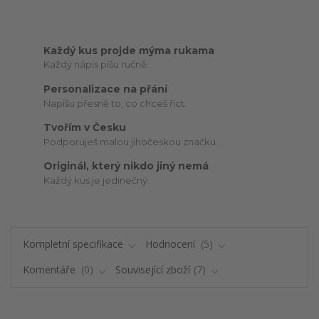
Každý kus projde mýma rukama
Každý nápis píšu ručně.
Personalizace na přání
Napíšu přesně to, co chceš říct.
Tvořím v Česku
Podporuješ malou jihočeskou značku.
Originál, který nikdo jiný nemá
Každý kus je jedinečný.
Kompletní specifikace
Hodnocení
5
Komentáře
0
Související zboží
7