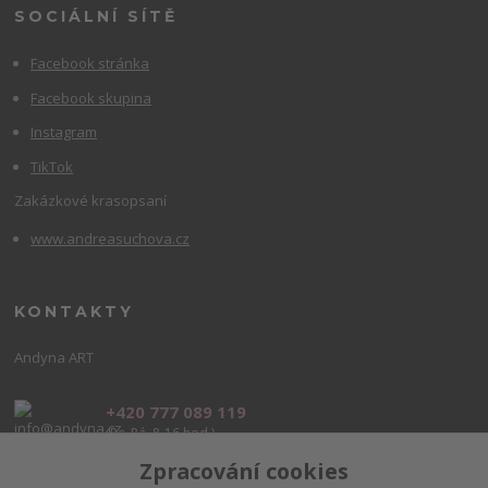
SOCIÁLNÍ SÍTĚ
Facebook stránka
Facebook skupina
Instagram
TikTok
Zakázkové krasopsaní
www.andreasuchova.cz
KONTAKTY
Andyna ART
+420 777 089 119
(Po-Pá, 8-16 hod.)
Zpracování cookies
info@andyna.cz