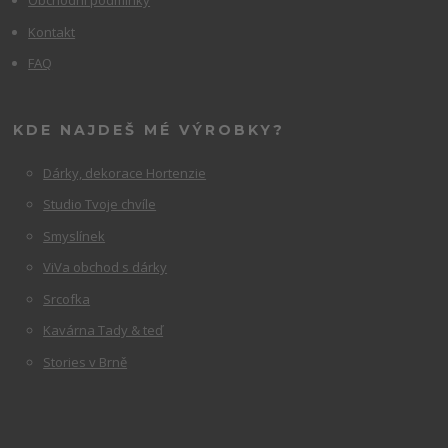
Obchodní podmínky
Kontakt
FAQ
KDE NAJDEŠ MÉ VÝROBKY?
Dárky, dekorace Hortenzie
Studio Tvoje chvíle
Smyslínek
ViVa obchod s dárky
Srcofka
Kavárna Tady & teď
Stories v Brně