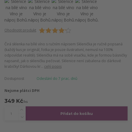
Ohodnotit produkt
Čirá sklenka na bílé víno s ručním nápisem Sklenička je ručně popsaná
(každý kus je originál, fotka je pouze ilustrativní, nemusí na 100%
odpovídat realitě). Sklenička má na sobě visačku, kde je formou básničky
napsané, jak o skleničku pečovat. Sklenice není zabalena do dárkové
krabičky! Dárkovou kr...
celý popis
Dostupnost
Odeslání do 7 prac. dnů
Nejsme plátci DPH
349 Kč
/
ks
Přidat do košíku