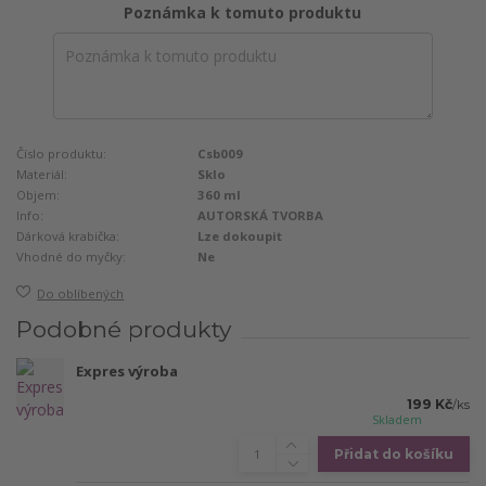
Poznámka k tomuto produktu
Číslo produktu:
Csb009
Materiál:
Sklo
Objem:
360 ml
Info:
AUTORSKÁ TVORBA
Dárková krabička:
Lze dokoupit
Vhodné do myčky:
Ne
Do oblíbených
Podobné produkty
Expres výroba
199 Kč
/
ks
Skladem
Přidat do košíku