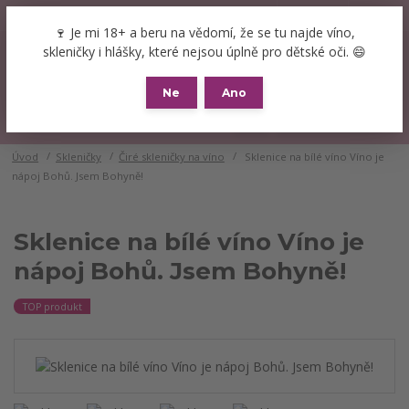
+420 777 089 119
(Po-Pá, 8-16 hod.)
CZK
🍷 Je mi 18+ a beru na vědomí, že se tu najde víno,
0
skleničky i hlášky, které nejsou úplně pro dětské oči. 😄
0 Kč
Ne
Ano
Menu
Úvod
Skleničky
Čiré skleničky na víno
Sklenice na bílé víno Víno je
nápoj Bohů. Jsem Bohyně!
Sklenice na bílé víno Víno je
nápoj Bohů. Jsem Bohyně!
TOP produkt