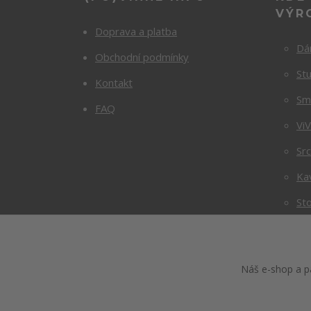
VÝR
Doprava a platba
Dá
Obchodní podmínky
Stu
Kontakt
Sm
FAQ
Vi
Sr
Ka
Sto
Náš e-shop a pa