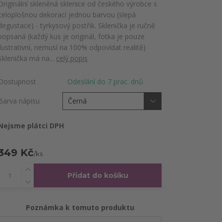
Originální skleněná sklenice od českého výrobce s
celoplošnou dekorací jednou barvou (slepá
degustace) - tyrkysový postřik. Sklenička je ručně
popsaná (každý kus je originál, fotka je pouze
ilustrativní, nemusí na 100% odpovídat realitě)
Sklenička má na...
celý popis
Dostupnost
Odeslání do 7 prac. dnů
Barva nápisu
Nejsme plátci DPH
349 Kč
/
ks
Přidat do košíku
Poznámka k tomuto produktu