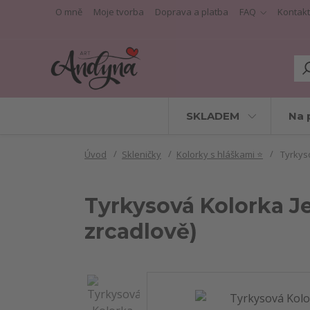
O mně
Moje tvorba
Doprava a platba
FAQ
Kontakt
SKLADEM
Na 
Úvod
Skleničky
Kolorky s hláškami ⭐
Tyrkyso
Tyrkysová Kolorka Jes
zrcadlově)