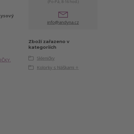
(Po-Pá, 8-16 hod.)
kysový
info@andyna.cz
Zboží zařazeno v
kategoriích
Skleničky
IČKY.
Kolorky s hláškami ⭐