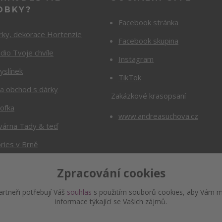
OBKY?
Facebook stránka
rky, dekorace Hortenzie
Facebook skupina
dio Tvoje chvíle
Instagram
yslínek
TikTok
Va obchod s dárky
Zakázkové krasopsaní
cofka
www.andreasuchova.cz
várna Tady & teď
ries v Brně
Zpracování cookies
rtneři potřebují Váš
souhlas
s použitím souborů cookies, aby Vám m
informace týkající se Vašich zájmů.