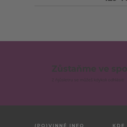
Zůstaňme ve spo
Z ňjůsletru se můžeš kdykoli odhlásit!
(PO)VINNÉ INFO
KDE