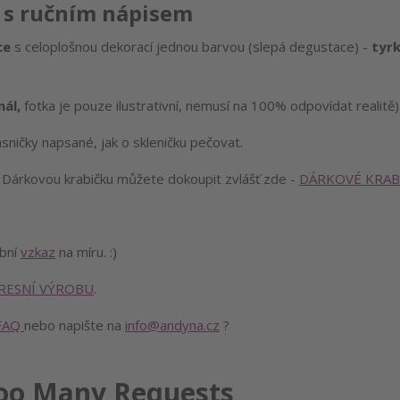
 s ručním nápisem
ce
s celoplošnou dekorací jednou barvou (slepá degustace) -
tyr
nál,
fotka je pouze ilustrativní, nemusí na 100% odpovídat realitě)
sničky napsané, jak o skleničku pečovat.
!
Dárkovou krabičku můžete dokoupit zvlášť zde -
DÁRKOVÉ KRAB
obní
vzkaz
na míru. :)
RESNÍ VÝROBU
.
FAQ
nebo napište na
info@andyna.cz
?
oo Many Requests