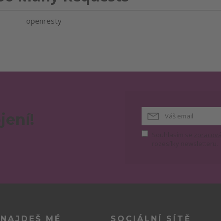
openresty
jení!
Souhlasím se
zpracová
rozesílky newsletteru.
 NAJDEŠ MÉ
SOCIÁLNÍ SÍTĚ