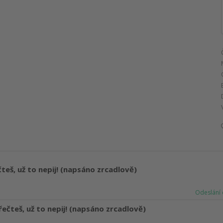
teš, už to nepij! (napsáno zrcadlově)
Odeslání 
řečteš, už to nepij! (napsáno zrcadlově)