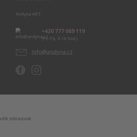
Andyna ART
+420 777 089 119
(Po-Pá, 8-16 hod.)
info@andyna.cz
ohli zobrazovat