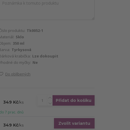
Číslo produktu:
Tk0052-1
Materiál:
Sklo
Objem:
350 ml
Barva:
Tyrkysová
Dárková krabička:
Lze dokoupit
Vhodné do myčky:
Ne
Do oblíbených
Přidat do košíku
349 Kč
/
ks
do 7 prac. dnů
Zvolit variantu
349 Kč
/
ks