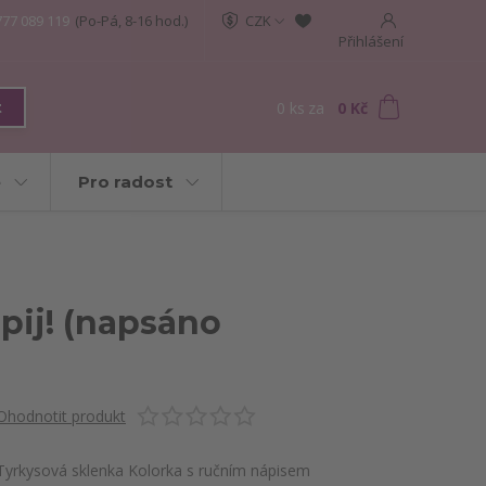
777 089 119
(Po-Pá, 8-16 hod.)
CZK
Přihlášení
0
ks
za
0 Kč
t
e
Pro radost
epij! (napsáno
Ohodnotit produkt
Tyrkysová sklenka Kolorka s ručním nápisem