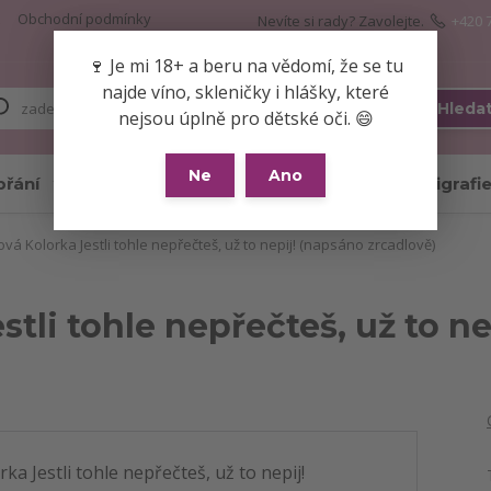
Obchodní podmínky
Nevíte si rady? Zavolejte.
+420 
🍷 Je mi 18+ a beru na vědomí, že se tu
najde víno, skleničky i hlášky, které
Hleda
nejsou úplně pro dětské oči. 😄
Ne
Ano
přání
Skleničky
Hrnky
Kaligrafi
vá Kolorka Jestli tohle nepřečteš, už to nepij! (napsáno zrcadlově)
tli tohle nepřečteš, už to n