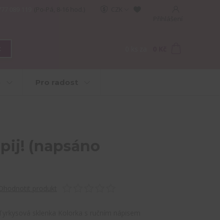
777 089 119
(Po-Pá, 8-16 hod.)
CZK
Přihlášení
0
ks
za
0 Kč
t
e
Pro radost
epij! (napsáno
Ohodnotit produkt
Tyrkysová sklenka Kolorka s ručním nápisem