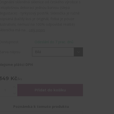
Originální skleněná sklenice od českého výrobce s
celoplošnou dekorací jednou barvou (slepá
degustace) - tyrkysový postřik. Sklenička je ručně
popsaná (každý kus je originál, fotka je pouze
ilustrativní, nemusí na 100% odpovídat realitě)
Sklenička má na...
celý popis
Dostupnost
Odeslání do 7 prac. dnů
Barva nápisu
Nejsme plátci DPH
349 Kč
/
ks
Přidat do košíku
Poznámka k tomuto produktu