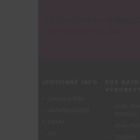
Zůstaňme ve spojen
Z ňjůsletru se můžeš kdykoli odhlásit!
(PO)VINNÉ INFO
KDE NAJD
VÝROBKY
Doprava a platba
Dárky, dek
Obchodní podmínky
Hortenzie
Kontakt
Studio Tvoj
FAQ
Smyslínek