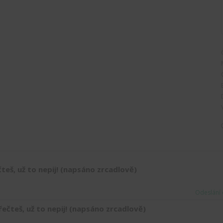
teš, už to nepij! (napsáno zrcadlově)
Odeslání 
řečteš, už to nepij! (napsáno zrcadlově)