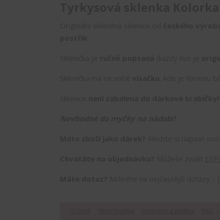
Tyrkysová sklenka Kolorka
Originální skleněná sklenice od
českého výrob
postřik
.
Sklenička je
ručně popsaná
(každý kus je
origi
Sklenička má na sobě
visačku
, kde je formou bá
Sklenice
není zabalena do dárkové krabičky
Nevhodné do myčky na nádobí!
Máte zboží jako dárek?
Nechte si napsat os
Chvátáte na objednávku?
Můžete zvolit
EXP
Máte dotaz?
Mrkněte na nejčastější dotazy -
O mně
Moje tvorba
Doprava a platba
FAQ