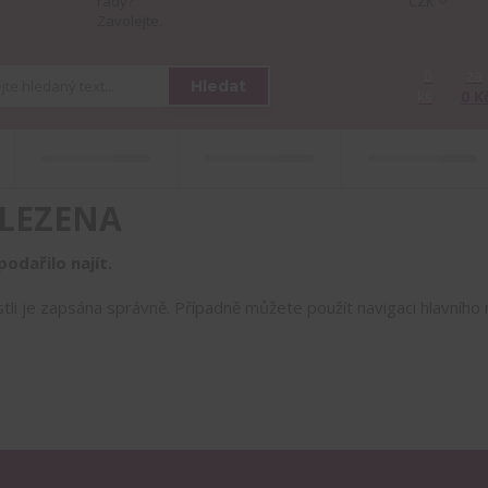
rady?
CZK
Zavolejte.
0
za
Hledat
ks
0 K
LEZENA
odařilo najít.
estli je zapsána správně. Případně můžete použít navigaci hlavníh