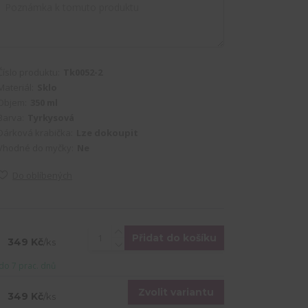
Číslo produktu:
Tk0052-2
Materiál:
Sklo
Objem:
350 ml
Barva:
Tyrkysová
Dárková krabička:
Lze dokoupit
Vhodné do myčky:
Ne
Do oblíbených
Přidat do košíku
349 Kč
/
ks
do 7 prac. dnů
Zvolit variantu
349 Kč
/
ks