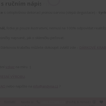
 s ručním nápisem
ce
s celoplošnou dekorací jednou barvou (slepá degustace) -
tyr
nál,
fotka je pouze ilustrativní, nemusí na 100% odpovídat realitě)
sničky napsané, jak o skleničku pečovat.
!
Dárkovou krabičku můžete dokoupit zvlášť zde -
DÁRKOVÉ KRAB
obní
vzkaz
na míru. :)
RESNÍ VÝROBU
.
FAQ
nebo napište na
info@andyna.cz
?
Kontakt
Nevíte si
+420 777 089 119
(Po-Pá, 8-16 hod.)