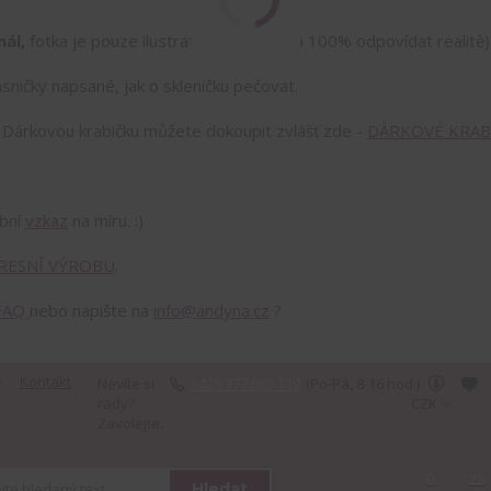
nál,
fotka je pouze ilustrativní, nemusí na 100% odpovídat realitě)
sničky napsané, jak o skleničku pečovat.
!
Dárkovou krabičku můžete dokoupit zvlášť zde -
DÁRKOVÉ KRAB
obní
vzkaz
na míru. :)
RESNÍ VÝROBU
.
FAQ
nebo napište na
info@andyna.cz
?
Kontakt
Nevíte si
+420 777 089 119
(Po-Pá, 8-16 hod.)
rady?
CZK
Zavolejte.
0
za
Hledat