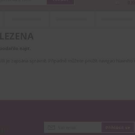
ks
0 K
LEZENA
odařilo najít.
estli je zapsána správně. Případně můžete použít navigaci hlavníh
í!
Přihlásit se