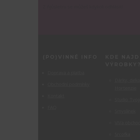
Z ňjůsletru se můžeš kdykoli odhlásit!
(PO)VINNÉ INFO
KDE NAJD
VÝROBKY
Doprava a platba
Dárky, dek
Obchodní podmínky
Hortenzie
Kontakt
Studio Tvoj
FAQ
Smyslínek
ViVa obchod
Srcofka