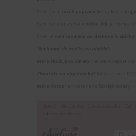
Sklenička je
ručně popsaná
(každý kus je
origi
Sklenička má na sobě
visačku
, kde je formou bá
Sklenice
není zabalena do dárkové krabičky
Nevhodné do myčky na nádobí!
Máte zboží jako dárek?
Nechte si napsat os
Chvátáte na objednávku?
Můžete zvolit
EXP
Máte dotaz?
Mrkněte na nejčastější dotazy -
O mně
Moje tvorba
Doprava a platba
FAQ
Obchodní podmínky