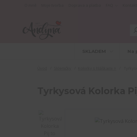
O mně
Moje tvorba
Doprava a platba
FAQ
Kontakt
SKLADEM
Na 
Úvod
Skleničky
Kolorky s hláškami ⭐
Tyrkyso
Tyrkysová Kolorka Pi