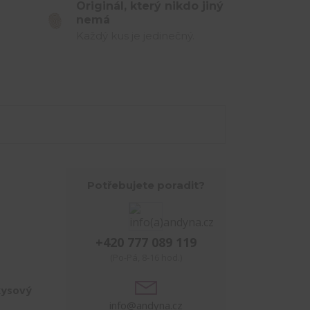
Originál, který nikdo jiný
nemá
Každý kus je jedinečný.
Potřebujete poradit?
+420 777 089 119
(Po-Pá, 8-16 hod.)
kysový
info@andyna.cz