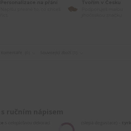
Personalizace na přání
Tvořím v Česku
Napíšu přesně to, co chceš
Podporuješ malou
říct.
jihočeskou značku.
Komentáře
0
Související zboží
1
 s ručním nápisem
ce
s celoplošnou dekorací jednou barvou (slepá degustace) -
tyr