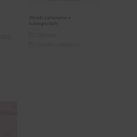
Zboží zařazeno v
kategoriích
Skleničky
IČKY.
Kolorky s hláškami ⭐
Přihlášení