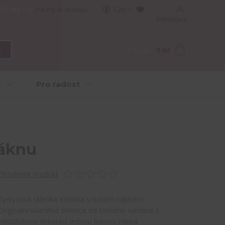
777 089 119
(Po-Pá, 8-16 hod.)
CZK
Přihlášení
0
ks
za
0 Kč
t
e
Pro radost
láknu
Ohodnotit produkt
Tyrkysová sklenka Kolorka s ručním nápisem
Originální skleněná sklenice od českého výrobce s
celoplošnou dekorací jednou barvou (slepá