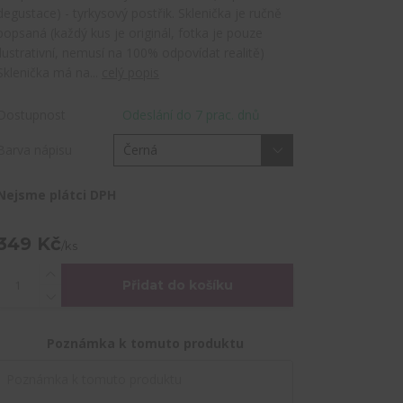
degustace) - tyrkysový postřik. Sklenička je ručně
popsaná (každý kus je originál, fotka je pouze
ilustrativní, nemusí na 100% odpovídat realitě)
Sklenička má na...
celý popis
Dostupnost
Odeslání do 7 prac. dnů
Barva nápisu
Nejsme plátci DPH
349 Kč
/
ks
Přidat do košíku
Poznámka k tomuto produktu