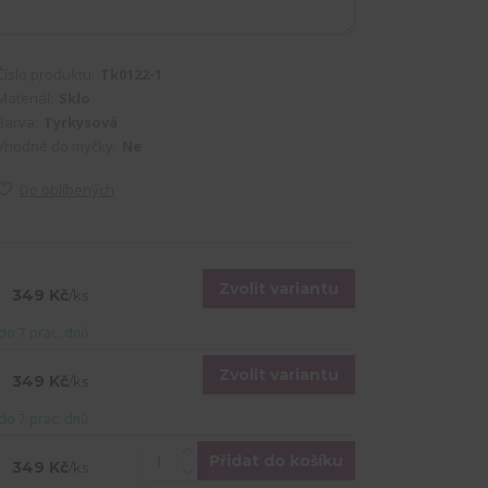
Číslo produktu:
Tk0122-1
Materiál:
Sklo
Barva:
Tyrkysová
Vhodné do myčky:
Ne
Do oblíbených
Zvolit variantu
349 Kč
/
ks
do 7 prac. dnů
Zvolit variantu
349 Kč
/
ks
do 7 prac. dnů
Přidat do košíku
349 Kč
/
ks