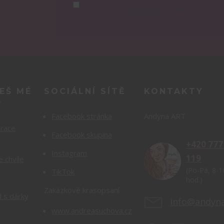
Souhlasím se
zpracováním osobních údajů
za
účelem rozesílky newsletteru.
EŠ MÉ
SOCIÁLNÍ SÍTĚ
KONTAKTY
?
Facebook stránka
Andyna ART
orace
Facebook skupina
+420 777
Instagram
119
e chvíle
(Po-Pá, 8-1
TikTok
hod.)
Zakázkové krasopsaní
 s dárky
info@andyna
www.andreasuchova.cz