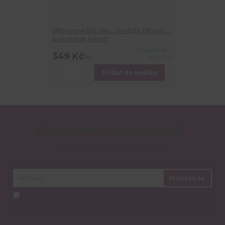
Sklenice na bílé víno ...protože být otec...
to je srandy kopec!
Odeslání do 7
349 Kč
/
ks
prac. dnů
Přidat do košíku
Zůstaňme ve spojení!
Z ňjůsletru se můžeš kdykoli odhlásit!
Přihlásit se
Souhlasím se
zpracováním osobních údajů
za účelem rozesílky
newsletteru.