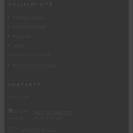
SOCIÁLNÍ SÍTĚ
Facebook stránka
Facebook skupina
Instagram
TikTok
Zakázkové krasopsaní
www.andreasuchova.cz
KONTAKTY
Andyna ART
+420 777 089 119
(Po-Pá, 8-16 hod.)
info@andyna.cz