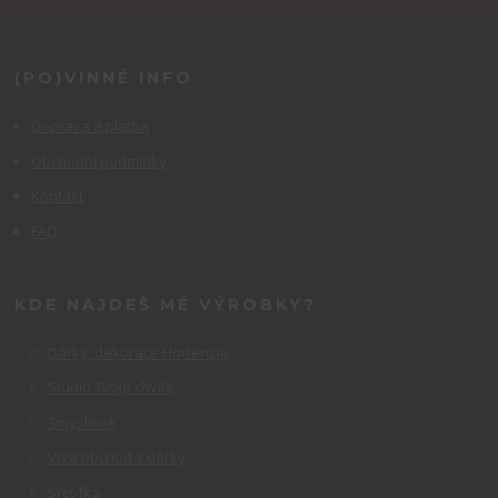
(PO)VINNÉ INFO
Doprava a platba
Obchodní podmínky
Kontakt
FAQ
KDE NAJDEŠ MÉ VÝROBKY?
Dárky, dekorace Hortenzie
Studio Tvoje chvíle
Smyslínek
ViVa obchod s dárky
Srcofka