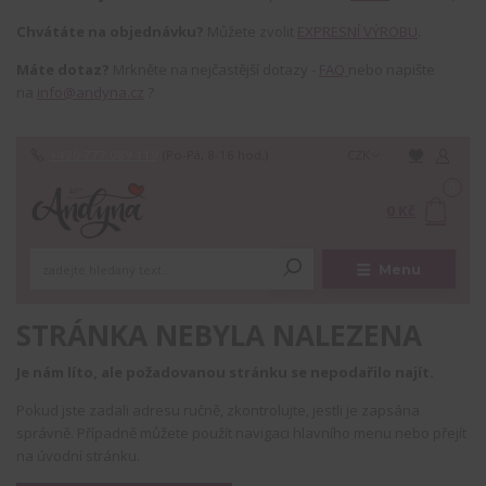
Chvátáte na objednávku?
Můžete zvolit
EXPRESNÍ VÝROBU
.
Máte dotaz?
Mrkněte na nejčastější dotazy -
FAQ
nebo napište
na
info@andyna.cz
?
+420 777 089 119
(Po-Pá, 8-16 hod.)
CZK
0
0 Kč
Menu
STRÁNKA NEBYLA NALEZENA
Je nám líto, ale požadovanou stránku se nepodařilo najít.
Pokud jste zadali adresu ručně, zkontrolujte, jestli je zapsána
správně. Případně můžete použít navigaci hlavního menu nebo přejít
na úvodní stránku.