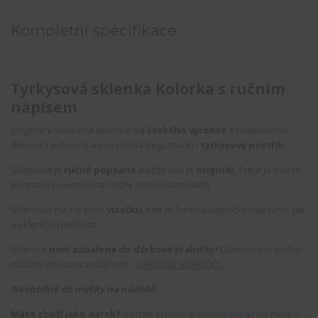
Kompletní specifikace
Tyrkysová sklenka Kolorka s ručním
nápisem
Originální skleněná sklenice od
českého výrobce
s celoplošnou
dekorací jednou barvou (slepá degustace) -
tyrkysový postřik
.
Sklenička je
ručně popsaná
(každý kus je
originál,
fotka je pouze
ilustrativní, nemusí na 100% odpovídat realitě)
Sklenička má na sobě
visačku
, kde je formou básničky napsané, jak
o skleničku pečovat.
Sklenice
není zabalena do dárkové krabičky!
Dárkovou krabičku
můžete dokoupit zvlášť zde -
DÁRKOVÉ KRABIČKY.
Nevhodné do myčky na nádobí!
Máte zboží jako dárek?
Nechte si napsat osobní
vzkaz
na míru. :)