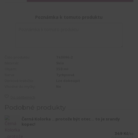
Poznámka k tomuto produktu
Číslo produktu:
Tk0096-2
Materiál:
Sklo
Objem:
350 ml
Barva:
Tyrkysová
Dárková krabička:
Lze dokoupit
Vhodné do myčky:
Ne
Do oblíbených
Podobné produkty
Černá Kolorka ...protože být otec... to je srandy
kopec!
349 Kč
/
ks