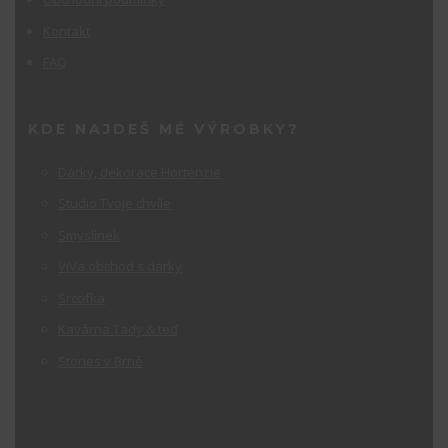
Kontakt
FAQ
KDE NAJDEŠ MÉ VÝROBKY?
Dárky, dekorace Hortenzie
Studio Tvoje chvíle
Smyslínek
ViVa obchod s dárky
Srcofka
Kavárna Tady & teď
Stories v Brně