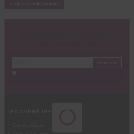
Přejít na úvodní stránku
Zůstaňme ve spojení!
Z ňjůsletru se můžeš kdykoli odhlásit!
Přihlásit se
Souhlasím se
zpracováním osobních údajů
za účelem rozesílky
newsletteru.
(PO)VINNÉ INFO
Doprava a platba
Obchodní podmínky