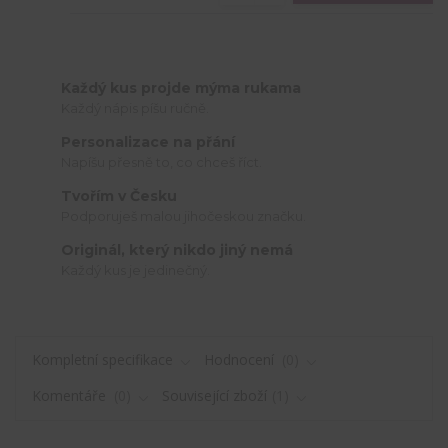
Každý kus projde mýma rukama
Každý nápis píšu ručně.
Personalizace na přání
Napíšu přesně to, co chceš říct.
Tvořím v Česku
Podporuješ malou jihočeskou značku.
Originál, který nikdo jiný nemá
Každý kus je jedinečný.
Kompletní specifikace
Hodnocení
0
Komentáře
0
Související zboží
1