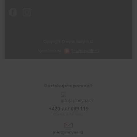
Copyright © www.andyna.cz
Vytvořeno na
Eshop-rychle.cz
Potřebujete poradit?
+420 777 089 119
(Po-Pá, 8-16 hod.)
info@andyna.cz