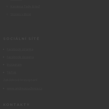
Kavárna Tady & teď
Stories v Brně
SOCIÁLNÍ SÍTĚ
Facebook stránka
Facebook skupina
Instagram
TikTok
Zakázkové krasopsaní
www.andreasuchova.cz
KONTAKTY