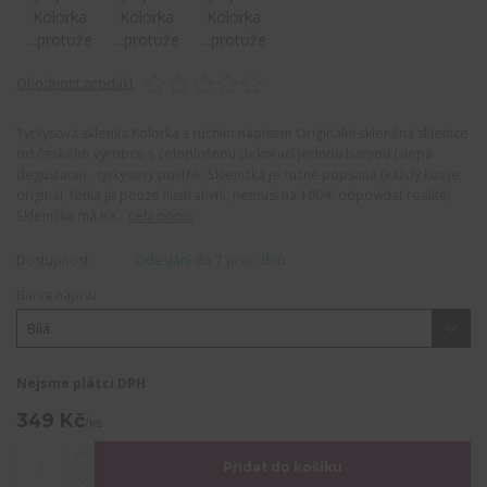
Ohodnotit produkt
Tyrkysová sklenka Kolorka s ručním nápisem Originální skleněná sklenice
od českého výrobce s celoplošnou dekorací jednou barvou (slepá
degustace) - tyrkysový postřik. Sklenička je ručně popsaná (každý kus je
originál, fotka je pouze ilustrativní, nemusí na 100% odpovídat realitě)
Sklenička má na...
celý popis
Dostupnost
Odeslání do 7 prac. dnů
Barva nápisu
Nejsme plátci DPH
349 Kč
/
ks
Přidat do košíku