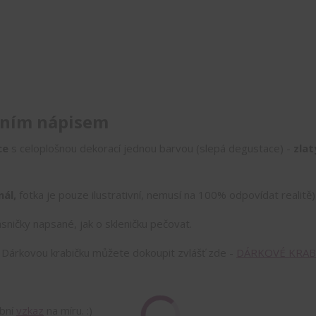
učním nápisem
ce
s celoplošnou dekorací jednou barvou (slepá degustace) -
zlat
nál,
fotka je pouze ilustrativní, nemusí na 100% odpovídat realitě)
sničky napsané, jak o skleničku pečovat.
!
Dárkovou krabičku můžete dokoupit zvlášť zde -
DÁRKOVÉ KRAB
obní
vzkaz
na míru. :)