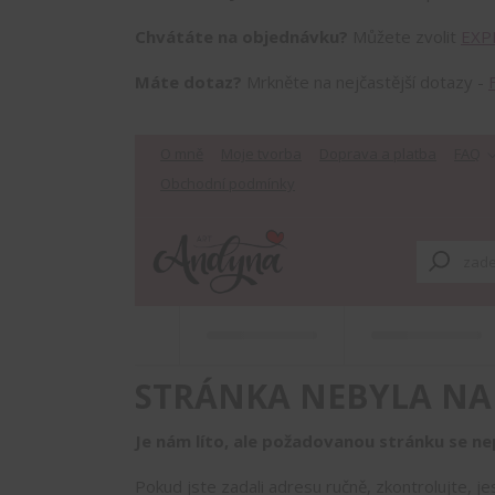
Chvátáte na objednávku?
Můžete zvolit
EXP
Máte dotaz?
Mrkněte na nejčastější dotazy -
O mně
Moje tvorba
Doprava a platba
FAQ
Obchodní podmínky
STRÁNKA NEBYLA NA
Je nám líto, ale požadovanou stránku se nep
Pokud jste zadali adresu ručně, zkontrolujte, j