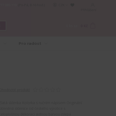
777 089 119
(Po-Pá, 8-16 hod.)
CZK
Přihlášení
0
ks
za
0 Kč
t
e
Pro radost
Ohodnotit produkt
Zlatá sklenka Kolorka s ručním nápisem Originální
skleněná sklenice od českého výrobce s
celoplošnou dekorací jednou barvou (slepá