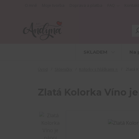
O mně
Moje tvorba
Doprava a platba
FAQ
Kontakt
SKLADEM
Na 
Úvod
Skleničky
Kolorky s hláškami ⭐
Zlatá K
Zlatá Kolorka Víno j