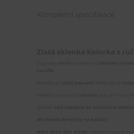
Kompletní specifikace
Zlatá sklenka Kolorka s r
Originální skleněná sklenice od
českého výrob
postřik
.
Sklenička je
ručně popsaná
(každý kus je
origi
Sklenička má na sobě
visačku
, kde je formou bá
Sklenice
není zabalena do dárkové krabičky
Nevhodné do myčky na nádobí!
Máte zboží jako dárek?
Nechte si napsat os