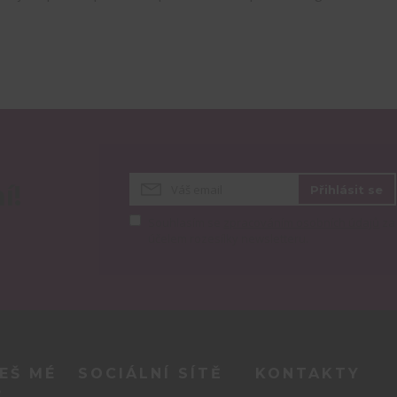
í!
Přihlásit se
Souhlasím se
zpracováním osobních údajů
za
účelem rozesílky newsletteru.
EŠ MÉ
SOCIÁLNÍ SÍTĚ
KONTAKTY
?