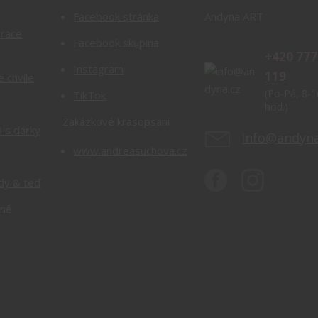
Facebook stránka
Andyna ART
orace
Facebook skupina
+420 777
Instagram
119
e chvíle
(Po-Pá, 8-1
TikTok
hod.)
Zakázkové krasopsaní
 s dárky
info@andyna
www.andreasuchova.cz
dy & teď
rně