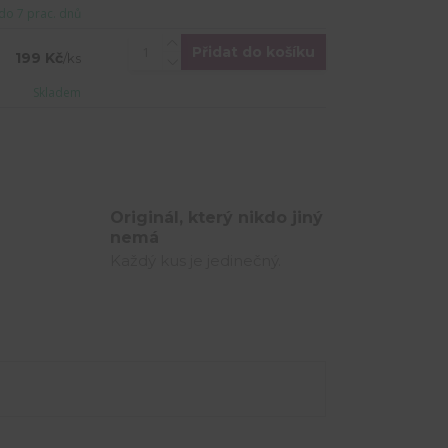
do 7 prac. dnů
Přidat do košíku
199 Kč
/
ks
Skladem
Originál, který nikdo jiný
nemá
Každý kus je jedinečný.