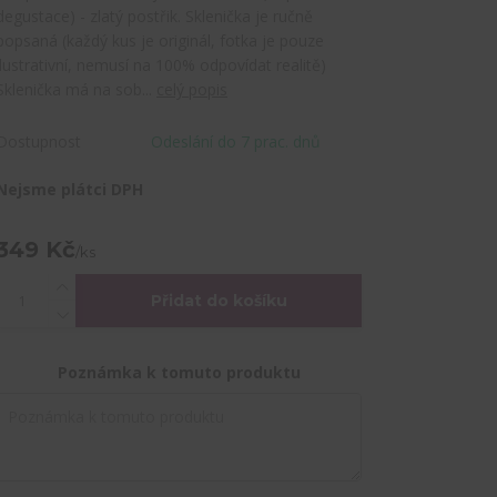
degustace) - zlatý postřik. Sklenička je ručně
popsaná (každý kus je originál, fotka je pouze
ilustrativní, nemusí na 100% odpovídat realitě)
Sklenička má na sob...
celý popis
Dostupnost
Odeslání do 7 prac. dnů
Nejsme plátci DPH
349 Kč
/
ks
Přidat do košíku
Poznámka k tomuto produktu