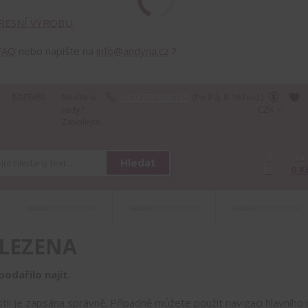
RESNÍ VÝROBU
.
FAQ
nebo napište na
info@andyna.cz
?
Kontakt
Nevíte si
+420 777 089 119
(Po-Pá, 8-16 hod.)
rady?
CZK
Zavolejte.
0
za
Hledat
ks
0 K
LEZENA
odařilo najít.
estli je zapsána správně. Případně můžete použít navigaci hlavníh