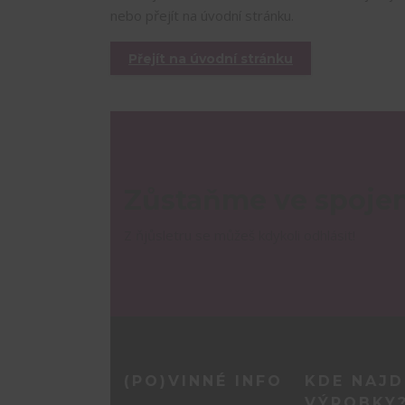
nebo přejít na úvodní stránku.
Přejít na úvodní stránku
Zůstaňme ve spojen
Z ňjůsletru se můžeš kdykoli odhlásit!
(PO)VINNÉ INFO
KDE NAJD
VÝROBKY