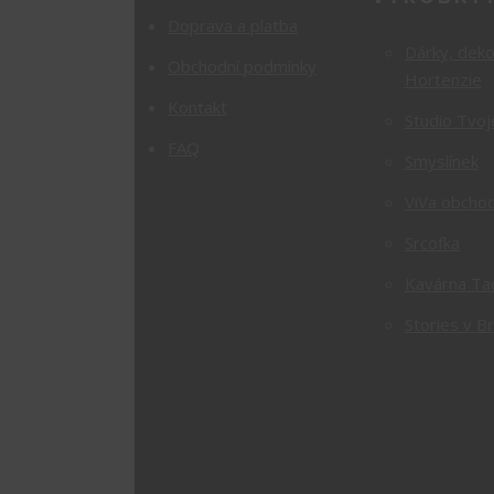
Doprava a platba
Dárky, dek
Obchodní podmínky
Hortenzie
Kontakt
Studio Tvoj
FAQ
Smyslínek
ViVa obchod
Srcofka
Kavárna Ta
Stories v B