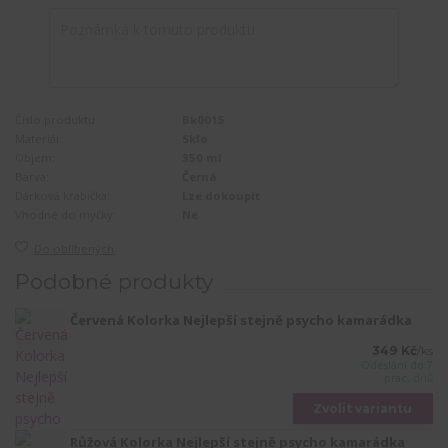
Číslo produktu:
Bk0015
Materiál:
Sklo
Objem:
350 ml
Barva:
Černá
Dárková krabička:
Lze dokoupit
Vhodné do myčky:
Ne
Do oblíbených
Podobné produkty
Červená Kolorka Nejlepší stejně psycho kamarádka
349 Kč
/
ks
Odeslání do 7
prac. dnů
Zvolit variantu
Růžová Kolorka Nejlepší stejně psycho kamarádka