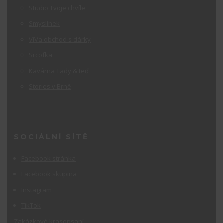
Studio Tvoje chvíle
Smyslínek
ViVa obchod s dárky
Srcofka
Kavárna Tady & teď
Stories v Brně
SOCIÁLNÍ SÍTĚ
Facebook stránka
Facebook skupina
Instagram
TikTok
Zakázkové krasopsaní