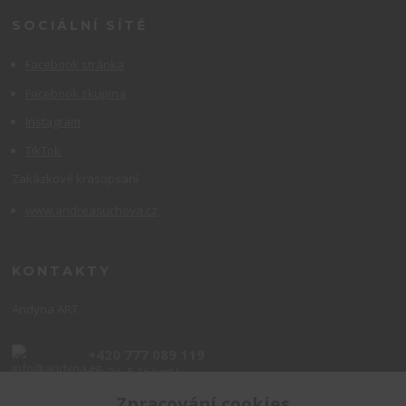
SOCIÁLNÍ SÍTĚ
Facebook stránka
Facebook skupina
Instagram
TikTok
Zakázkové krasopsaní
www.andreasuchova.cz
KONTAKTY
Andyna ART
+420 777 089 119
(Po-Pá, 8-16 hod.)
Zpracování cookies
Zpracování cookies