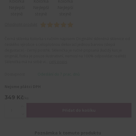
Ohodnotit produkt
Černá sklenka Kolorka s ručním nápisem Originální skleněná sklenice od
českého výrobce s celoplošnou dekorací jednou barvou (slepá
degustace) - černý postřik. Sklenička je ručně popsaná (každý kus je
originál, fotka je pouze ilustrativní, nemusí na 100% odpovídat realitě)
Sklenička má na sobě vi...
celý popis
Dostupnost
Odeslání do 7 prac. dnů
Nejsme plátci DPH
349 Kč
/
ks
Přidat do košíku
Poznámka k tomuto produktu