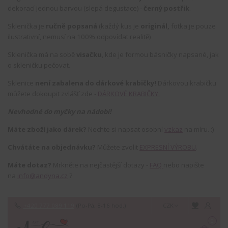
dekorací jednou barvou (slepá degustace) -
černý postřik
.
Sklenička je
ručně popsaná
(každý kus je
originál,
fotka je pouze
ilustrativní, nemusí na 100% odpovídat realitě)
Sklenička má na sobě
visačku
, kde je formou básničky napsané, jak
o skleničku pečovat.
Sklenice
není zabalena do dárkové krabičky!
Dárkovou krabičku
můžete dokoupit zvlášť zde -
DÁRKOVÉ KRABIČKY.
Nevhodné do myčky na nádobí!
Máte zboží jako dárek?
Nechte si napsat osobní
vzkaz
na míru. :)
Chvátáte na objednávku?
Můžete zvolit
EXPRESNÍ VÝROBU
.
Máte dotaz?
Mrkněte na nejčastější dotazy -
FAQ
nebo napište
na
info@andyna.cz
?
+420 777 089 119
(Po-Pá, 8-16 hod.)
CZK
0