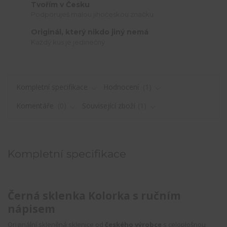
Tvořím v Česku
Podporuješ malou jihočeskou značku.
Originál, který nikdo jiný nemá
Každý kus je jedinečný.
Kompletní specifikace
Hodnocení
1
Komentáře
0
Související zboží
1
Kompletní specifikace
Černá sklenka Kolorka s ručním
nápisem
Originální skleněná sklenice od
českého výrobce
s celoplošnou