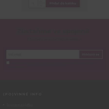
Přidat do košíku
Zůstaňme ve spojení!
Z ňjůsletru se můžeš kdykoli odhlásit!
Přihlásit se
Souhlasím se
zpracováním osobních údajů
za účelem rozesílky
newsletteru.
(PO)VINNÉ INFO
Doprava a platba