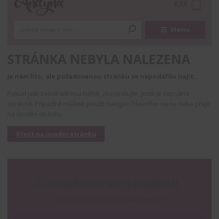
0 Kč
Menu
STRÁNKA NEBYLA NALEZENA
Je nám líto, ale požadovanou stránku se nepodařilo najít.
Pokud jste zadali adresu ručně, zkontrolujte, jestli je zapsána
správně. Případně můžete použít navigaci hlavního menu nebo přejít
na úvodní stránku.
Přejít na úvodní stránku
Zůstaňme ve spojení!
Z ňjůsletru se můžeš kdykoli odhlásit!