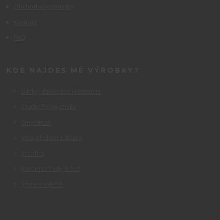
Obchodní podmínky
Kontakt
FAQ
KDE NAJDEŠ MÉ VÝROBKY?
Dárky, dekorace Hortenzie
Studio Tvoje chvíle
Smyslínek
ViVa obchod s dárky
Srcofka
Kavárna Tady & teď
Stories v Brně