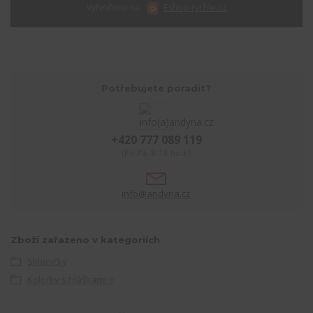
Vytvořeno na
Eshop-rychle.cz
Potřebujete poradit?
+420 777 089 119
(Po-Pá, 8-16 hod.)
info@andyna.cz
Zboží zařazeno v kategoriích
Skleničky
Kolorky s hláškami ⭐