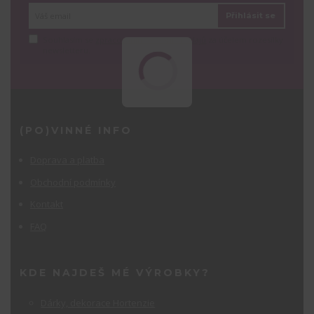
Přihlásit se
Souhlasím se
zpracováním osobních údajů
za účelem rozesílky
newsletteru.
(PO)VINNÉ INFO
Doprava a platba
Obchodní podmínky
Kontakt
FAQ
KDE NAJDEŠ MÉ VÝROBKY?
Dárky, dekorace Hortenzie