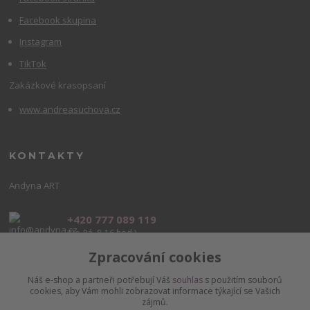
Facebook skupina
Instagram
TikTok
Zakázkové krasopsaní
www.andreasuchova.cz
KONTAKTY
Andyna ART
+420 777 089 119
(Po-Pá, 8-16 hod.)
Zpracování cookies
info@andyna.cz
Náš e-shop a partneři potřebují Váš
souhlas
s použitím souborů
cookies, aby Vám mohli zobrazovat informace týkající se Vašich
zájmů.