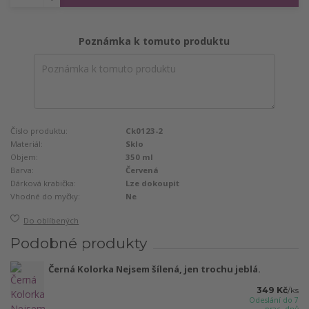
Poznámka k tomuto produktu
Číslo produktu:
Ck0123-2
Materiál:
Sklo
Objem:
350 ml
Barva:
Červená
Dárková krabička:
Lze dokoupit
Vhodné do myčky:
Ne
Do oblíbených
Podobné produkty
Černá Kolorka Nejsem šílená, jen trochu jeblá.
349 Kč
/
ks
Odeslání do 7