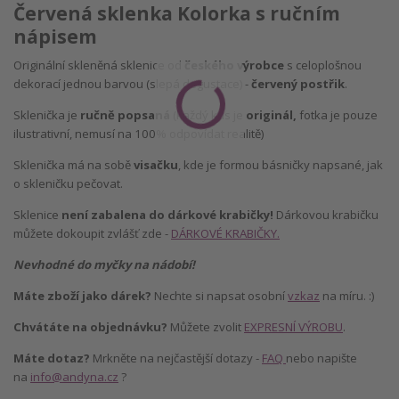
Červená sklenka Kolorka s ručním
nápisem
Originální skleněná sklenice od
českého výrobce
s celoplošnou
dekorací jednou barvou (slepá degustace) -
červený postřik
.
Sklenička je
ručně popsaná
(každý kus je
originál,
fotka je pouze
ilustrativní, nemusí na 100% odpovídat realitě)
Sklenička má na sobě
visačku
, kde je formou básničky napsané, jak
o skleničku pečovat.
Sklenice
není zabalena do dárkové krabičky!
Dárkovou krabičku
můžete dokoupit zvlášť zde -
DÁRKOVÉ KRABIČKY.
Nevhodné do myčky na nádobí!
Máte zboží jako dárek?
Nechte si napsat osobní
vzkaz
na míru. :)
Chvátáte na objednávku?
Můžete zvolit
EXPRESNÍ VÝROBU
.
Máte dotaz?
Mrkněte na nejčastější dotazy -
FAQ
nebo napište
na
info@andyna.cz
?