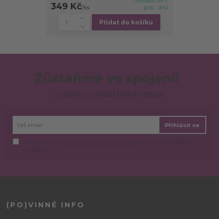
Odeslání do 7
349 Kč
/
ks
prac. dnů
Přidat do košíku
Zůstaňme ve spojení!
Z ňjůsletru se můžeš kdykoli odhlásit!
Přihlásit se
Souhlasím se
zpracováním osobních údajů
za účelem rozesílky
newsletteru.
(PO)VINNÉ INFO