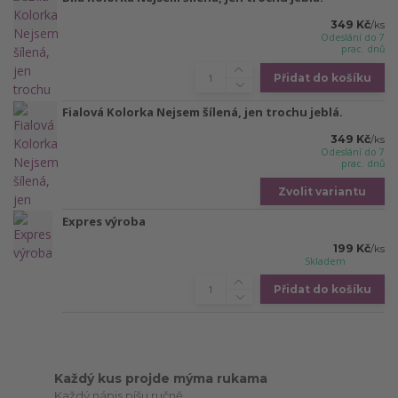
349 Kč
/
ks
Odeslání do 7
prac. dnů
Přidat do košíku
Fialová Kolorka Nejsem šílená, jen trochu jeblá.
349 Kč
/
ks
Odeslání do 7
prac. dnů
Zvolit variantu
Expres výroba
199 Kč
/
ks
Skladem
Přidat do košíku
Každý kus projde mýma rukama
Každý nápis píšu ručně.