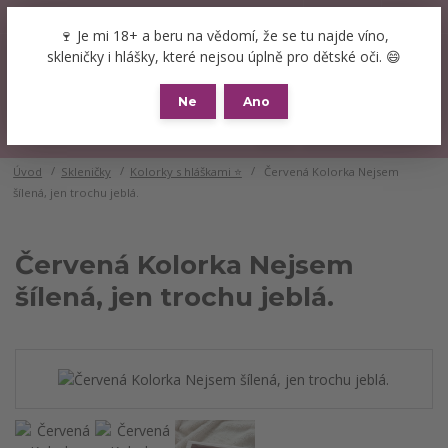
+420 777 089 119
(Po-Pá, 8-16 hod.)
CZK
🍷 Je mi 18+ a beru na vědomí, že se tu najde víno,
0
skleničky i hlášky, které nejsou úplně pro dětské oči. 😄
0 Kč
Ne
Ano
Menu
Úvod
Skleničky
Kolorky s hláškami ⭐
Červená Kolorka Nejsem
šílená, jen trochu jeblá.
Červená Kolorka Nejsem
šílená, jen trochu jeblá.