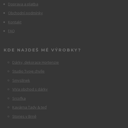
Doprava a platba
Obchodní podmínky
Kontakt
FAQ
KDE NAJDEŠ MÉ VÝROBKY?
Dárky, dekorace Hortenzie
Studio Tvoje chvíle
Smyslínek
ViVa obchod s dárky
Srcofka
Kavárna Tady & teď
Stories v Brně