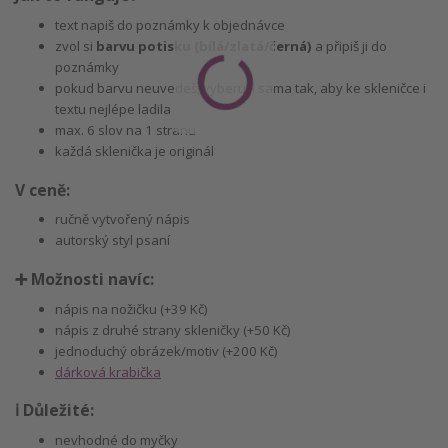
text napiš do poznámky k objednávce
zvol si
barvu potisku ‎(bílá/zlatá/černá)
a připiš ji do
poznámky
pokud barvu neuvedeš, vyberu ji sama tak, aby ke skleničce i
textu nejlépe ladila
max. 6 slov na 1 stranu
každá sklenička je originál
V ceně:
ručně vytvořený nápis
autorský styl psaní
➕ Možnosti navíc:
nápis na nožičku (+39 Kč)
nápis z druhé strany skleničky (+50 Kč)
jednoduchý obrázek/motiv (+200 Kč)
dárková krabička
ℹ️ Důležité:
nevhodné do myčky