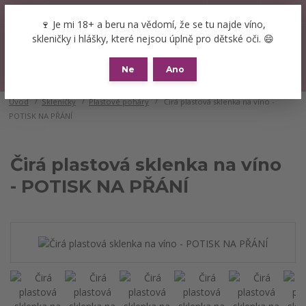
+420 777 089 119
(Po-Pá, 8-16 hod.)
CZK
🍷 Je mi 18+ a beru na vědomí, že se tu najde víno,
0
skleničky i hlášky, které nejsou úplně pro dětské oči. 😄
0 Kč
Ne
Ano
Menu
Úvod
Skleničky
Plastové poháry
Čirá plastová sklenka na víno -
POTISK NA PŘÁNÍ
Čirá plastová sklenka na víno
- POTISK NA PŘÁNÍ