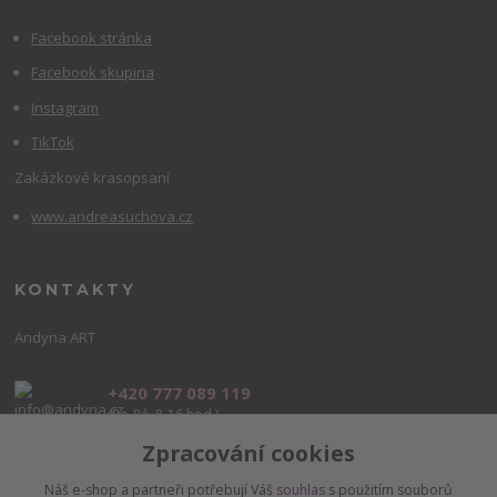
Facebook stránka
Facebook skupina
Instagram
TikTok
Zakázkové krasopsaní
www.andreasuchova.cz
KONTAKTY
Andyna ART
+420 777 089 119
(Po-Pá, 8-16 hod.)
Zpracování cookies
info@andyna.cz
Náš e-shop a partneři potřebují Váš
souhlas
s použitím souborů