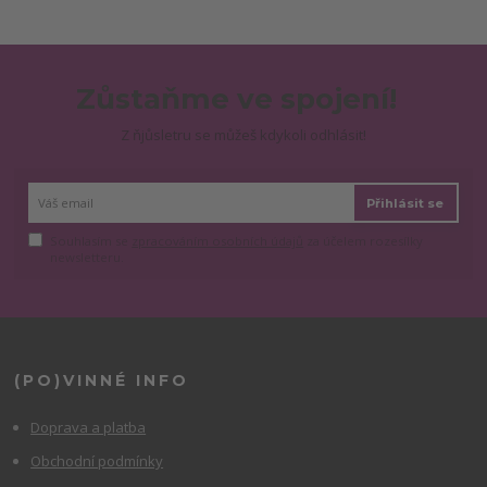
Zůstaňme ve spojení!
Z ňjůsletru se můžeš kdykoli odhlásit!
Přihlásit se
Souhlasím se
zpracováním osobních údajů
za účelem rozesílky
newsletteru.
(PO)VINNÉ INFO
Doprava a platba
Obchodní podmínky