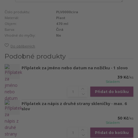
Číslo produktu:
PLV0000cira
Materiál:
Plast
Objem:
470 ml
Barva:
Čirá
Vhodné do myčky:
Ne
Do oblíbených
Podobné produkty
Příplatek za jméno nebo datum na nožičku - 1 slovo
39 Kč
/
ks
Skladem
Přidat do košíku
Příplatek za nápis z druhé strany skleničky - max. 6
slov
50 Kč
/
ks
Skladem
Přidat do košíku