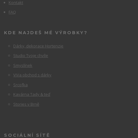
Kontakt
FAQ
KDE NAJDEŠ MÉ VÝROBKY?
Dárky, dekorace Hortenzie
Studio Tvoje chvíle
Smyslínek
ViVa obchod s dárky
Srcofka
Kavárna Tady & teď
Stories v Brně
SOCIÁLNÍ SÍTĚ