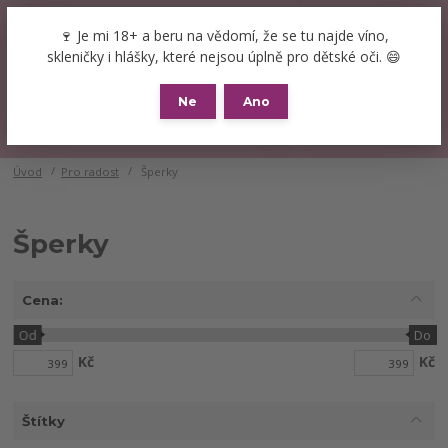
+420 777 089 119
(Po-Pá, 8-16 hod.)
CZK
🍷 Je mi 18+ a beru na vědomí, že se tu najde víno,
0
skleničky i hlášky, které nejsou úplně pro dětské oči. 😄
0 Kč
Ne
Ano
Menu
Úvod
Pro radost
Šperky
Šperky
Cena:
Od
Do
Kč
Kč
Štítky