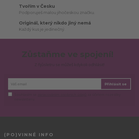
Tvořím v Česku
Podporuješ malou jihočeskou značku.
Originál, který nikdo jiný nemá
Každý kus je jedinečný.
Zůstaňme ve spojení!
Z ňjůsletru se můžeš kdykoli odhlásit!
Přihlásit se
Souhlasím se
zpracováním osobních údajů
za účelem rozesílky
newsletteru.
(PO)VINNÉ INFO