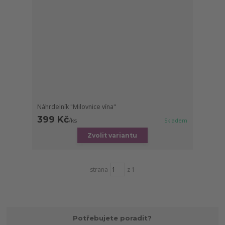
Náhrdelník "Milovnice vína"
399 Kč
/
ks
Skladem
Zvolit variantu
strana
z 1
Potřebujete poradit?