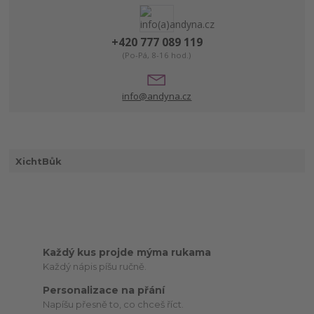
+420 777 089 119
(Po-Pá, 8-16 hod.)
info@andyna.cz
XichtBůk
Každý kus projde mýma rukama
Každý nápis píšu ručně.
Personalizace na přání
Napíšu přesně to, co chceš říct.