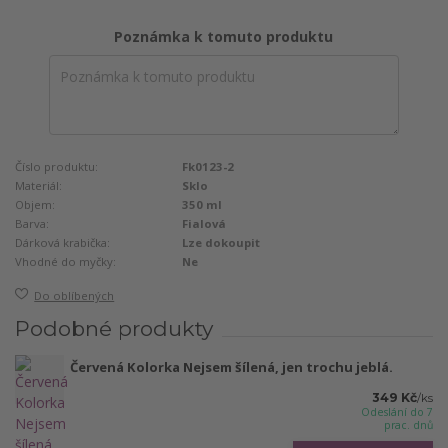
Poznámka k tomuto produktu
Číslo produktu:
Fk0123-2
Materiál:
Sklo
Objem:
350 ml
Barva:
Fialová
Dárková krabička:
Lze dokoupit
Vhodné do myčky:
Ne
Do oblíbených
Podobné produkty
Červená Kolorka Nejsem šílená, jen trochu jeblá.
349 Kč
/
ks
Odeslání do 7
prac. dnů