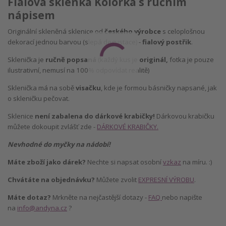
Fialová sklenka Kolorka s ručním
nápisem
Originální skleněná sklenice od
českého výrobce
s celoplošnou
dekorací jednou barvou (slepá degustace) -
fialový postřik
.
Sklenička je
ručně popsaná
(každý kus je
originál,
fotka je pouze
ilustrativní, nemusí na 100% odpovídat realitě)
Sklenička má na sobě
visačku
, kde je formou básničky napsané, jak
o skleničku pečovat.
Sklenice
není zabalena do dárkové krabičky!
Dárkovou krabičku
můžete dokoupit zvlášť zde -
DÁRKOVÉ KRABIČKY.
Nevhodné do myčky na nádobí!
Máte zboží jako dárek?
Nechte si napsat osobní
vzkaz
na míru. :)
Chvátáte na objednávku?
Můžete zvolit
EXPRESNÍ VÝROBU
.
Máte dotaz?
Mrkněte na nejčastější dotazy -
FAQ
nebo napište
na
info@andyna.cz
?