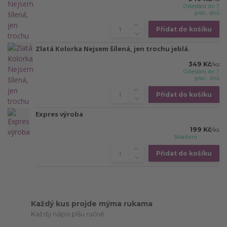
Odeslání do 7
prac. dnů
Přidat do košíku
Zlatá Kolorka Nejsem šílená, jen trochu jeblá.
349 Kč
/
ks
Odeslání do 7
prac. dnů
Přidat do košíku
Expres výroba
199 Kč
/
ks
Skladem
Přidat do košíku
Každý kus projde mýma rukama
Každý nápis píšu ručně.