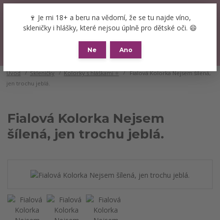
+420 777 089 119
(Po-Pá, 8-16 hod.)
CZK
🍷 Je mi 18+ a beru na vědomí, že se tu najde víno,
0
skleničky i hlášky, které nejsou úplně pro dětské oči. 😄
0 Kč
Ne
Ano
Menu
Úvod
Skleničky
Kolorky s hláškami ⭐
Fialová Kolorka Nejsem šílená,
jen trochu jeblá.
Fialová Kolorka Nejsem
šílená, jen trochu jeblá.