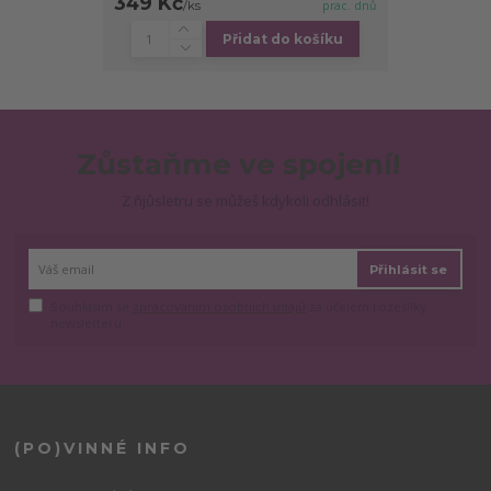
349 Kč
/
ks
prac. dnů
Přidat do košíku
Zůstaňme ve spojení!
Z ňjůsletru se můžeš kdykoli odhlásit!
Přihlásit se
Souhlasím se
zpracováním osobních údajů
za účelem rozesílky
newsletteru.
(PO)VINNÉ INFO