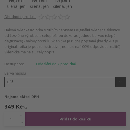
Ohodnotit produkt
Fialová sklenka Kolorka s ručním nápisem Originální skleněná sklenice
od českého výrobce s celoplošnou dekorací jednou barvou (slepá
degustace) - fialový postřik. Sklenička je ručně popsaná (každý kus je
originál, fotka je pouze ilustrativní, nemusí na 100% odpovídat realitě)
Sklenička má na s...
celý popis
Dostupnost
Odeslání do 7 prac. dnů
Barva nápisu
Nejsme plátci DPH
349 Kč
/
ks
Přidat do košíku