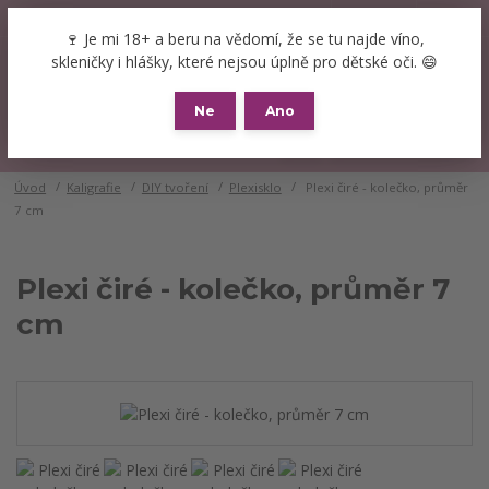
+420 777 089 119
(Po-Pá, 8-16 hod.)
CZK
🍷 Je mi 18+ a beru na vědomí, že se tu najde víno,
0
skleničky i hlášky, které nejsou úplně pro dětské oči. 😄
0 Kč
Ne
Ano
Menu
Úvod
Kaligrafie
DIY tvoření
Plexisklo
Plexi čiré - kolečko, průměr
7 cm
Plexi čiré - kolečko, průměr 7
cm