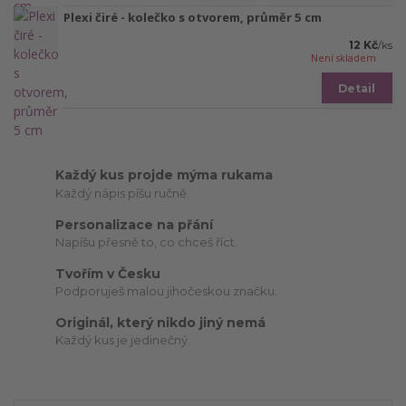
Plexi čiré - kolečko s otvorem, průměr 5 cm
12 Kč
/
ks
Není skladem
Detail
Každý kus projde mýma rukama
Každý nápis píšu ručně.
Personalizace na přání
Napíšu přesně to, co chceš říct.
Tvořím v Česku
Podporuješ malou jihočeskou značku.
Originál, který nikdo jiný nemá
Každý kus je jedinečný.