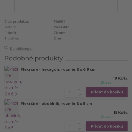
Číslo produktu:
Ple001
Materiál:
Plexisklo
Průměr:
70 mm
Tloušťka:
2 mm
Do oblíbených
Podobné produkty
Plexi čiré - hexagon, rozměr 8 x 6,9 cm
19 Kč
/
ks
Skladem
Přidat do košíku
Plexi čiré - obdélník, rozměr 8 x 5 cm
15 Kč
/
ks
Skladem
Přidat do košíku