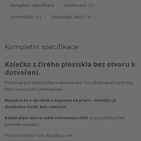
Kompletní specifikace
Hodnocení
1
Komentáře
0
Související zboží
4
Kompletní specifikace
Kolečko z čirého plexiskla bez otvoru k
dotvoření.
Polotovar pro další tvoření a dekorování - lze zdobit akrylovými fixy
nebo vinylovými samolepkami.
Nejedná se o výrobek s nápisem na přání – kolečko je
dodáváno čisté, bez zdobení.
Každé plexi má na sobě ochrannou fólii
, tu je potřeba před
tvořením sundat :)
Průměr kolečka 7 cm, tloušťka 2 mm.