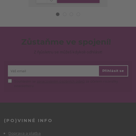
Zůstaňme ve spojení!
Z ňjůsletru se můžeš kdykoli odhlásit!
Přihlásit se
Souhlasím se
zpracováním osobních údajů
za účelem rozesílky
newsletteru.
(PO)VINNÉ INFO
Doprava a platba