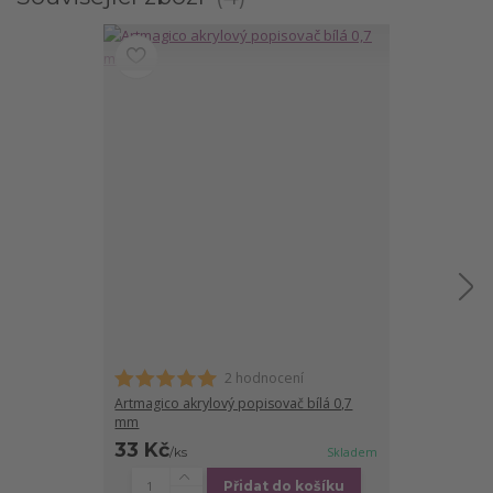
2 hodnocení
Artmagico akrylový popisovač bílá 0,7
Artmagico akry
mm
mm
33 Kč
33 Kč
/
ks
Skladem
/
ks
Přidat do košíku