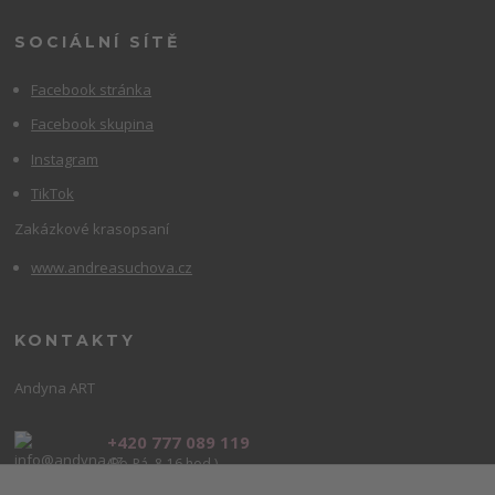
SOCIÁLNÍ SÍTĚ
Facebook stránka
Facebook skupina
Instagram
TikTok
Zakázkové krasopsaní
www.andreasuchova.cz
KONTAKTY
Andyna ART
+420 777 089 119
(Po-Pá, 8-16 hod.)