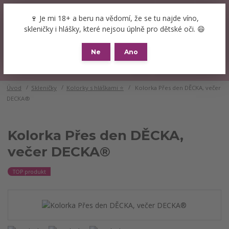
+420 777 089 119
(Po-Pá, 8-16 hod.)
CZK
🍷 Je mi 18+ a beru na vědomí, že se tu najde víno,
0
skleničky i hlášky, které nejsou úplně pro dětské oči. 😄
0 Kč
Ne
Ano
Menu
Úvod
Skleničky
Kolorky s hláškami ⭐
Kolorka Přes den DĚCKA, večer
DECKA®
Kolorka Přes den DĚCKA,
večer DECKA®
TOP produkt