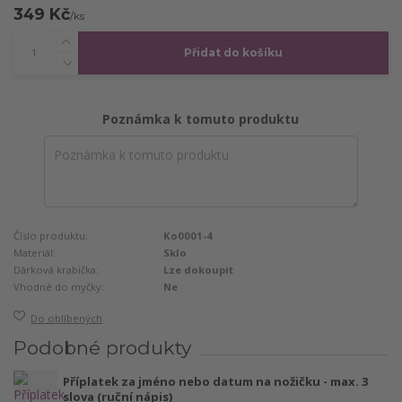
349 Kč
/
ks
Přidat do košíku
Poznámka k tomuto produktu
Číslo produktu:
Ko0001-4
Materiál:
Sklo
Dárková krabička:
Lze dokoupit
Vhodné do myčky:
Ne
Do oblíbených
Podobné produkty
Příplatek za jméno nebo datum na nožičku - max. 3
slova (ruční nápis)