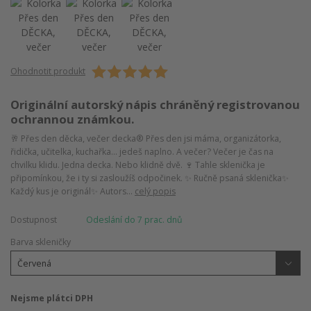
Ohodnotit produkt
Originální autorský nápis chráněný registrovanou
ochrannou známkou.
🥂 Přes den děcka, večer decka® Přes den jsi máma, organizátorka,
řidička, učitelka, kuchařka… jedeš naplno. A večer? Večer je čas na
chvilku klidu. Jedna decka. Nebo klidně dvě. 🍷 Tahle sklenička je
připomínkou, že i ty si zasloužíš odpočinek. ✨ Ručně psaná sklenička✨
Každý kus je originál✨ Autors...
celý popis
Dostupnost
Odeslání do 7 prac. dnů
Barva skleničky
Nejsme plátci DPH