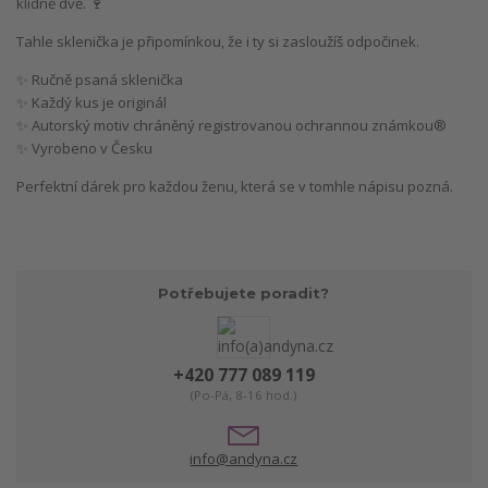
klidně dvě. 🍷
Tahle sklenička je připomínkou, že i ty si zasloužíš odpočinek.
✨ Ručně psaná sklenička
✨ Každý kus je originál
✨ Autorský motiv chráněný registrovanou ochrannou známkou®
✨ Vyrobeno v Česku
Perfektní dárek pro každou ženu, která se v tomhle nápisu pozná.
Potřebujete poradit?
+420 777 089 119
(Po-Pá, 8-16 hod.)
info@andyna.cz