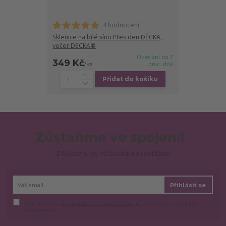
4 hodnocení
Sklenice na bílé víno Přes den DĚCKA,
večer DECKA®
Odeslání do 7
349 Kč
/
ks
prac. dnů
Přidat do košíku
Zůstaňme ve spojení!
Z ňjůsletru se můžeš kdykoli odhlásit!
Přihlásit se
Souhlasím se
zpracováním osobních údajů
za účelem rozesílky
newsletteru.