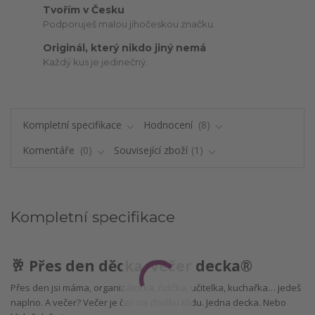
Tvořím v Česku
Podporuješ malou jihočeskou značku.
Originál, který nikdo jiný nemá
Každý kus je jedinečný.
Kompletní specifikace
Hodnocení
8
Komentáře
0
Související zboží
1
Kompletní specifikace
🥂 Přes den děcka, večer decka®
Přes den jsi máma, organizátorka, řidička, učitelka, kuchařka… jedeš
naplno. A večer? Večer je čas na chvilku klidu. Jedna decka. Nebo