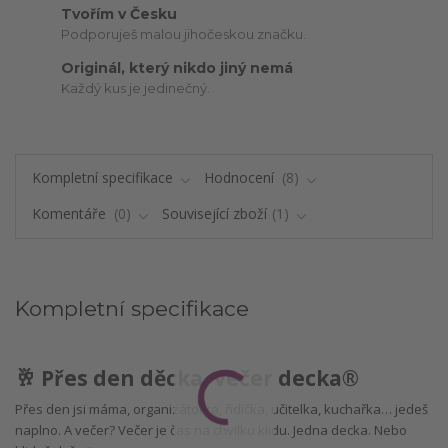
Tvořím v Česku
Podporuješ malou jihočeskou značku.
Originál, který nikdo jiný nemá
Každý kus je jedinečný.
Kompletní specifikace
Hodnocení
8
Komentáře
0
Související zboží
1
Kompletní specifikace
🥂 Přes den děcka, večer decka®
Přes den jsi máma, organizátorka, řidička, učitelka, kuchařka… jedeš
naplno. A večer? Večer je čas na chvilku klidu. Jedna decka. Nebo