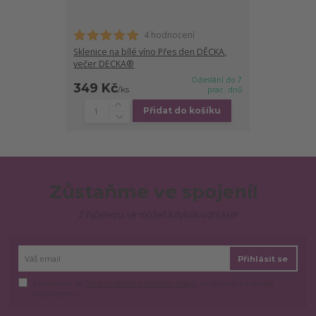
4 hodnocení
Sklenice na bílé víno Přes den DĚCKA,
večer DECKA®
Odeslání do 7
349 Kč
/
ks
prac. dnů
Přidat do košíku
Zůstaňme ve spojení!
Z ňjůsletru se můžeš kdykoli odhlásit!
Přihlásit se
Souhlasím se
zpracováním osobních údajů
za účelem rozesílky
newsletteru.