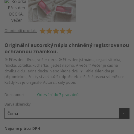
Ohodnotit produkt
Originální autorský nápis chráněný registrovanou
ochrannou známkou.
🥂 Přes den děcka, večer decka® Přes den jsi máma, organizátorka,
řidička, učitelka, kuchařka… jedeš naplno. A večer? Večer je čas na
chvilku klidu. Jedna decka. Nebo klidně dvě. 🍷 Tahle sklenička je
připomínkou, že i ty si zasloužíš odpočinek. ✨ Ručně psaná sklenička✨
Každý kus je originál✨ Autors...
celý popis
Dostupnost
Odeslání do 7 prac. dnů
Barva skleničky
Nejsme plátci DPH