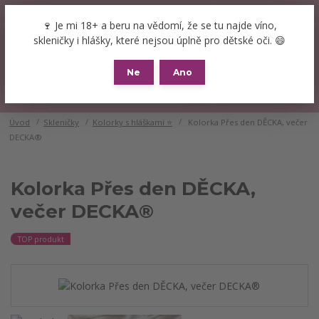
+420 777 089 119
(Po-Pá, 8-16 hod.)
CZK
🍷 Je mi 18+ a beru na vědomí, že se tu najde víno,
0
skleničky i hlášky, které nejsou úplně pro dětské oči. 😄
0 Kč
Ne
Ano
Menu
Úvod
Skleničky
Kolorky s hláškami ⭐
Kolorka Přes den DĚCKA, večer
DECKA®
Kolorka Přes den DĚCKA,
večer DECKA®
TOP produkt