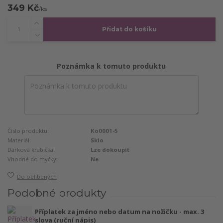
349 Kč
/
ks
Přidat do košíku
Poznámka k tomuto produktu
Číslo produktu:
Ko0001-5
Materiál:
Sklo
Dárková krabička:
Lze dokoupit
Vhodné do myčky:
Ne
Do oblíbených
Podobné produkty
Příplatek za jméno nebo datum na nožičku - max. 3
slova (ruční nápis)