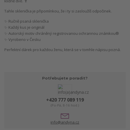
klidně dvě. 🍷
Tahle sklenička je připomínkou, že i ty si zasloužíš odpočinek.
✨ Ručně psaná sklenička
✨ Každý kus je originál
✨ Autorský motiv chráněný registrovanou ochrannou známkou®
✨ Vyrobeno v Česku
Perfektní dárek pro každou ženu, která se v tomhle nápisu pozná.
Potřebujete poradit?
+420 777 089 119
(Po-Pá, 8-16 hod.)
info@andyna.cz