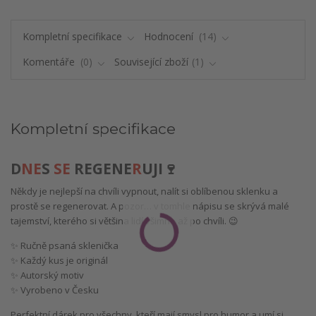
Kompletní specifikace
Hodnocení
14
Komentáře
0
Související zboží
1
Kompletní specifikace
D
NE
S
SE
REGENE
R
UJI🍷
Někdy je nejlepší na chvíli vypnout, nalít si oblíbenou sklenku a
prostě se regenerovat. A pozor… v tomhle nápisu se skrývá malé
tajemství, kterého si většina lidí všimne až po chvíli. 😉
✨ Ručně psaná sklenička
✨ Každý kus je originál
✨ Autorský motiv
✨ Vyrobeno v Česku
Perfektní dárek pro všechny, kteří mají smysl pro humor a umí si