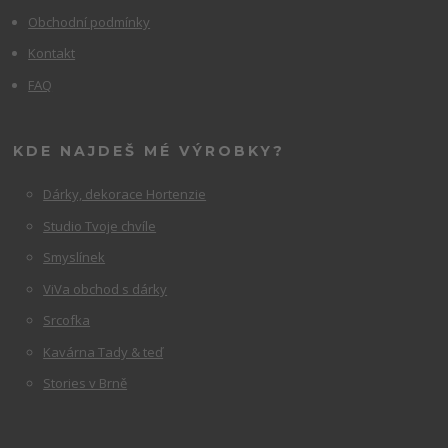
Obchodní podmínky
Kontakt
FAQ
KDE NAJDEŠ MÉ VÝROBKY?
Dárky, dekorace Hortenzie
Studio Tvoje chvíle
Smyslínek
ViVa obchod s dárky
Srcofka
Kavárna Tady & teď
Stories v Brně