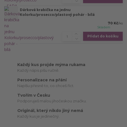
Dárková krabička na jednu
Kolorku/prosecco/plastový pohár - bílá
70 Kč
/
ks
Skladem
Přidat do košíku
Každý kus projde mýma rukama
Každý nápis píšu ručně.
Personalizace na přání
Napíšu přesně to, co chceš říct.
Tvořím v Česku
Podporuješ malou jihočeskou značku.
Originál, který nikdo jiný nemá
Každý kus je jedinečný.