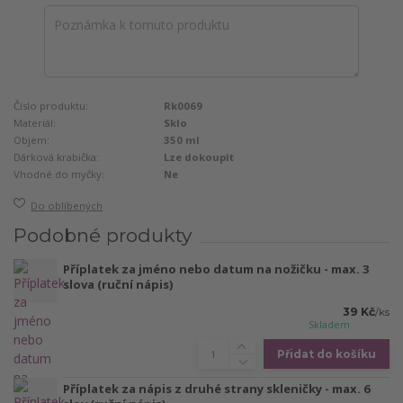
Číslo produktu:
Rk0069
Materiál:
Sklo
Objem:
350 ml
Dárková krabička:
Lze dokoupit
Vhodné do myčky:
Ne
Do oblíbených
Podobné produkty
Příplatek za jméno nebo datum na nožičku - max. 3
slova (ruční nápis)
39 Kč
/
ks
Skladem
Přidat do košíku
Příplatek za nápis z druhé strany skleničky - max. 6