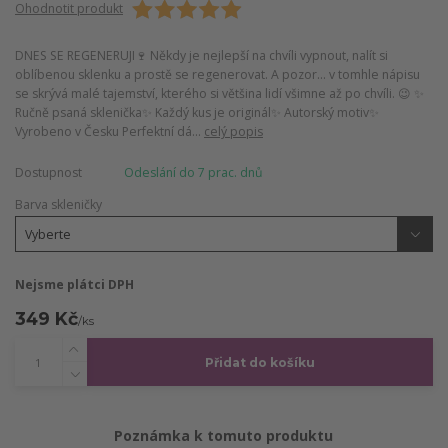
Ohodnotit produkt
DNES SE REGENERUJI🍷 Někdy je nejlepší na chvíli vypnout, nalít si
oblíbenou sklenku a prostě se regenerovat. A pozor… v tomhle nápisu
se skrývá malé tajemství, kterého si většina lidí všimne až po chvíli. 😉 ✨
Ručně psaná sklenička✨ Každý kus je originál✨ Autorský motiv✨
Vyrobeno v Česku Perfektní dá...
celý popis
Dostupnost
Odeslání do 7 prac. dnů
Barva skleničky
Nejsme plátci DPH
349 Kč
/
ks
Přidat do košíku
Poznámka k tomuto produktu