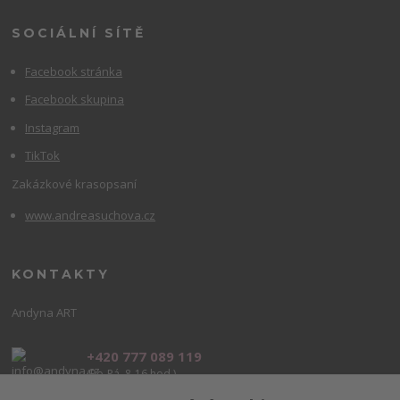
SOCIÁLNÍ SÍTĚ
Facebook stránka
Facebook skupina
Instagram
TikTok
Zakázkové krasopsaní
www.andreasuchova.cz
KONTAKTY
Andyna ART
+420 777 089 119
(Po-Pá, 8-16 hod.)