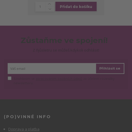
Přidat do košíku
Zůstaňme ve spojení!
Z ňjůsletru se můžeš kdykoli odhlásit!
Přihlásit se
Souhlasím se
zpracováním osobních údajů
za účelem rozesílky
newsletteru.
(PO)VINNÉ INFO
Doprava a platba