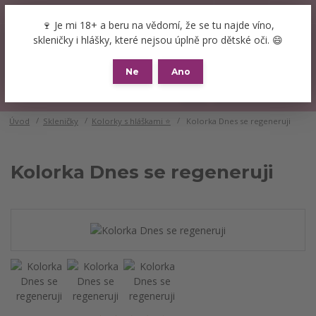
+420 777 089 119
(Po-Pá, 8-16 hod.)
CZK
🍷 Je mi 18+ a beru na vědomí, že se tu najde víno,
0
skleničky i hlášky, které nejsou úplně pro dětské oči. 😄
0 Kč
Ne
Ano
Menu
Úvod
Skleničky
Kolorky s hláškami ⭐
Kolorka Dnes se regeneruji
Kolorka Dnes se regeneruji