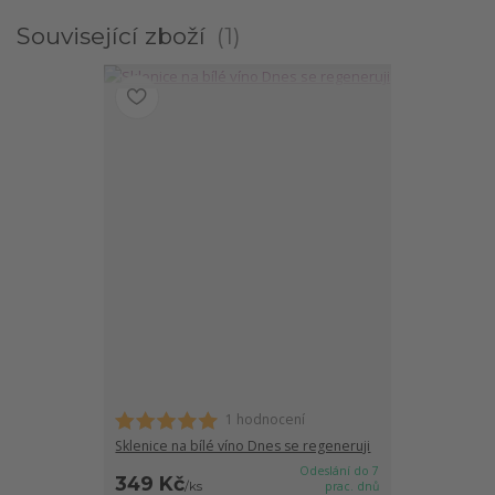
Související zboží
1
1 hodnocení
Sklenice na bílé víno Dnes se regeneruji
Odeslání do 7
349 Kč
/
ks
prac. dnů