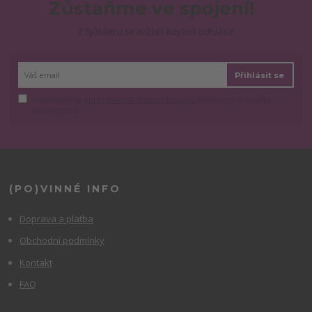
Zůstaňme ve spojení!
Z ňjůsletru se můžeš kdykoli odhlásit!
Přihlásit se
Souhlasím se
zpracováním osobních údajů
za účelem rozesílky
newsletteru.
(PO)VINNÉ INFO
Doprava a platba
Obchodní podmínky
Kontakt
FAQ