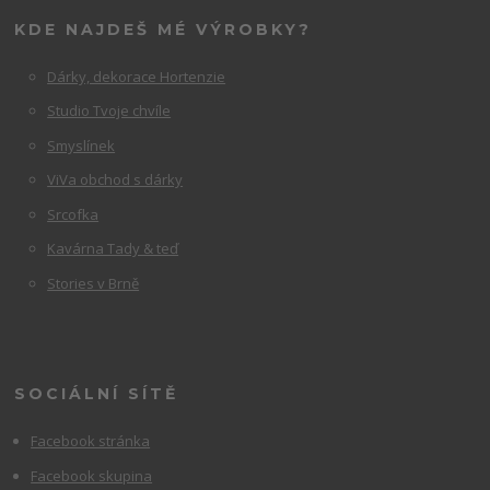
KDE NAJDEŠ MÉ VÝROBKY?
Dárky, dekorace Hortenzie
Studio Tvoje chvíle
Smyslínek
ViVa obchod s dárky
Srcofka
Kavárna Tady & teď
Stories v Brně
SOCIÁLNÍ SÍTĚ
Facebook stránka
Facebook skupina