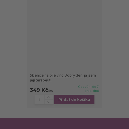
Sklenice na bílé víno Dobrý den, já jsem
její terapeut!
Odeslání do 7
349 Kč
/
ks
prac. dnů
Přidat do košíku