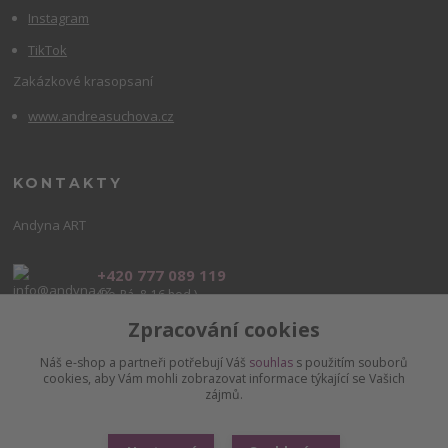
Instagram
TikTok
Zakázkové krasopsaní
www.andreasuchova.cz
KONTAKTY
Andyna ART
+420 777 089 119
(Po-Pá, 8-16 hod.)
Zpracování cookies
info@andyna.cz
Náš e-shop a partneři potřebují Váš
souhlas
s použitím souborů
cookies, aby Vám mohli zobrazovat informace týkající se Vašich
zájmů.