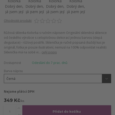
Ohodnotit produkt
Růžová sklenka Kolorka s ručním nápisem Originální skleněná sklenice
od českého výrobce s celoplošnou dekorací jednou barvou (slepá
degustace) - růžový postřik. Sklenička je ručně popsaná (každý kus je
originál, fotka je pouze ilustrativní, nemusí na 100% odpovídat realitě)
Sklenička má na sobě vi...
celý popis
Dostupnost
Odeslání do 7 prac. dnů
Barva nápisu
Nejsme plátci DPH
349 Kč
/
ks
Přidat do košíku