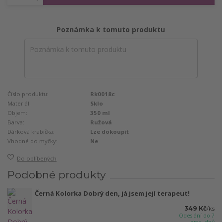
Poznámka k tomuto produktu
Číslo produktu:
Rk0018c
Materiál:
Sklo
Objem:
350 ml
Barva:
Ružová
Dárková krabička:
Lze dokoupit
Vhodné do myčky:
Ne
Do oblíbených
Podobné produkty
Černá Kolorka Dobrý den, já jsem její terapeut!
349 Kč
/
ks
Odeslání do 7