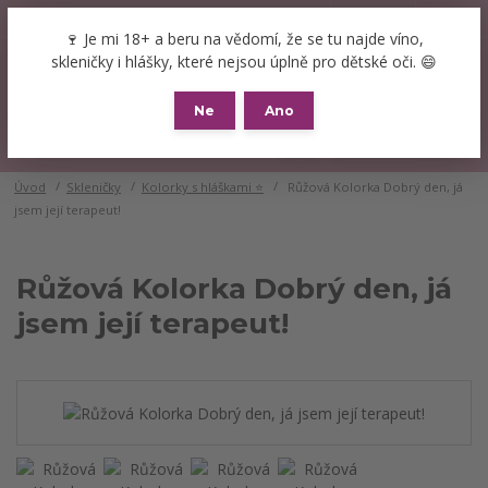
+420 777 089 119
(Po-Pá, 8-16 hod.)
CZK
🍷 Je mi 18+ a beru na vědomí, že se tu najde víno,
0
skleničky i hlášky, které nejsou úplně pro dětské oči. 😄
0 Kč
Ne
Ano
Menu
Úvod
Skleničky
Kolorky s hláškami ⭐
Růžová Kolorka Dobrý den, já
jsem její terapeut!
Růžová Kolorka Dobrý den, já
jsem její terapeut!