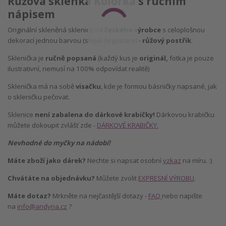
Růžová sklenka Kolorka s ručním
nápisem
Originální skleněná sklenice od
českého výrobce
s celoplošnou
dekorací jednou barvou (slepá degustace) -
růžový postřik
.
Sklenička je
ručně popsaná
(každý kus je
originál,
fotka je pouze
ilustrativní, nemusí na 100% odpovídat realitě)
Sklenička má na sobě
visačku
, kde je formou básničky napsané, jak
o skleničku pečovat.
Sklenice
není zabalena do dárkové krabičky!
Dárkovou krabičku
můžete dokoupit zvlášť zde -
DÁRKOVÉ KRABIČKY.
Nevhodné do myčky na nádobí!
Máte zboží jako dárek?
Nechte si napsat osobní
vzkaz
na míru. :)
Chvátáte na objednávku?
Můžete zvolit
EXPRESNÍ VÝROBU
.
Máte dotaz?
Mrkněte na nejčastější dotazy -
FAQ
nebo napište
na
info@andyna.cz
?