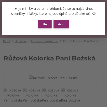
+420 777 089 119
(Po-Pá, 8-16 hod.)
CZK
🍷 Je mi 18+ a beru na vědomí, že se tu najde víno,
0
skleničky i hlášky, které nejsou úplně pro dětské oči. 😄
0 Kč
Ne
Ano
Menu
Úvod
Skleničky
Kolorky s hláškami ⭐
Růžová Kolorka Paní Božská
Růžová Kolorka Paní Božská