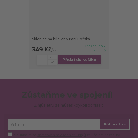
Sklenice na bílé víno Paní Božská
Odeslání do 7
349 Kč
/
ks
prac. dnů
Přidat do košíku
Zůstaňme ve spojení!
Z ňjůsletru se můžeš kdykoli odhlásit!
Přihlásit se
Souhlasím se
zpracováním osobních údajů
za účelem rozesílky