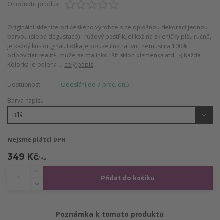
Ohodnotit produkt
Originální sklenice od českého výrobce s celoplošnou dekorací jednou
barvou (slepá degustace) - růžový postřik.Jelikož na skleničky píšu ručně,
je každý kus originál. Fotka je pouze ilustrativní, nemusí na 100%
odpovídat realitě, může se malinko lišit sklon písmenka atd. :-) Každá
Kolorka je balena ...
celý popis
Dostupnost
Odeslání do 7 prac. dnů
Barva nápisu
Nejsme plátci DPH
349 Kč
/
ks
Přidat do košíku
Poznámka k tomuto produktu