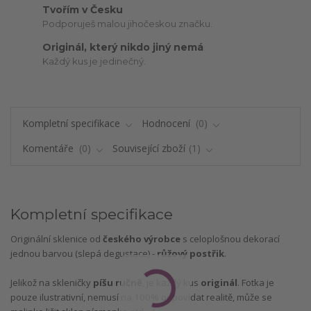
Tvořím v Česku
Podporuješ malou jihočeskou značku.
Originál, který nikdo jiný nemá
Každý kus je jedinečný.
Kompletní specifikace
Hodnocení
0
Komentáře
0
Související zboží
1
Kompletní specifikace
Originální sklenice od
českého výrobce
s celoplošnou dekorací
jednou barvou (slepá degustace) -
růžový postřik
.
Jelikož na skleničky
píšu ručně
, je každý kus
originál
. Fotka je
pouze ilustrativní, nemusí na 100% odpovídat realitě, může se