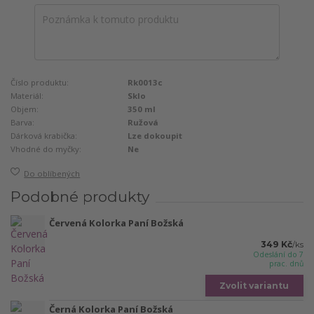
Číslo produktu:
Rk0013c
Materiál:
Sklo
Objem:
350 ml
Barva:
Ružová
Dárková krabička:
Lze dokoupit
Vhodné do myčky:
Ne
Do oblíbených
Podobné produkty
Červená Kolorka Paní Božská
349 Kč
/
ks
Odeslání do 7
prac. dnů
Zvolit variantu
Černá Kolorka Paní Božská