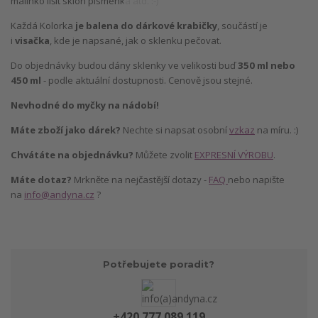
malinko lišit sklon písmenka atd. :-)
Každá Kolorka
je balena do dárkové krabičky
, součástí je
i
visačka
, kde je napsané, jak o sklenku pečovat.
Do objednávky budou dány sklenky ve velikosti buď
350 ml nebo
450 ml
- podle aktuální dostupnosti. Cenově jsou stejné.
Nevhodné do myčky na nádobí!
Máte zboží jako dárek?
Nechte si napsat osobní
vzkaz
na míru. :)
Chvátáte na objednávku?
Můžete zvolit
EXPRESNÍ VÝROBU
.
Máte dotaz?
Mrkněte na nejčastější dotazy -
FAQ
nebo napište
na
info@andyna.cz
?
Potřebujete poradit?
+420 777 089 119