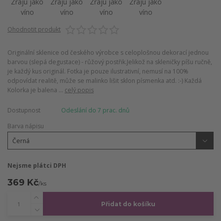
Ohodnotit produkt
Originální sklenice od českého výrobce s celoplošnou dekorací jednou
barvou (slepá degustace) - růžový postřik.Jelikož na skleničky píšu ručně,
je každý kus originál. Fotka je pouze ilustrativní, nemusí na 100%
odpovídat realitě, může se malinko lišit sklon písmenka atd. :-) Každá
Kolorka je balena ...
celý popis
Dostupnost
Odeslání do 7 prac. dnů
Barva nápisu
Nejsme plátci DPH
369 Kč
/
ks
Přidat do košíku