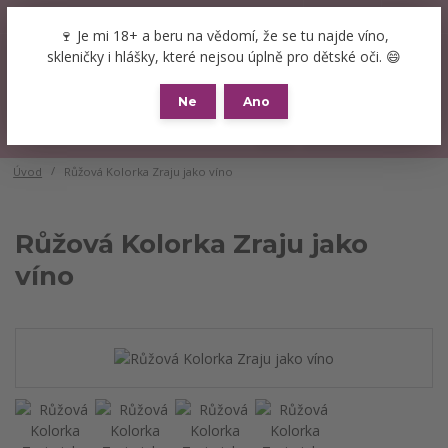
+420 777 089 119
(Po-Pá, 8-16 hod.)
CZK
🍷 Je mi 18+ a beru na vědomí, že se tu najde víno,
0
skleničky i hlášky, které nejsou úplně pro dětské oči. 😄
0 Kč
Ne
Ano
Menu
Úvod
Růžová Kolorka Zraju jako víno
Růžová Kolorka Zraju jako
víno