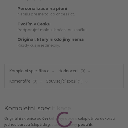
Personalizace na přání
Napíšu přesně to, co chceš říct.
Tvořím v Česku
Podporuješ malou jihočeskou značku.
Originál, který nikdo jiný nemá
Každý kus je jedinečný.
Kompletní specifikace
Hodnocení
0
Komentáře
0
Související zboží
1
Kompletní specifikace
Originální sklenice od
českého výrobce
s celoplošnou dekorací
jednou barvou (slepá degustace) -
růžový postřik
.