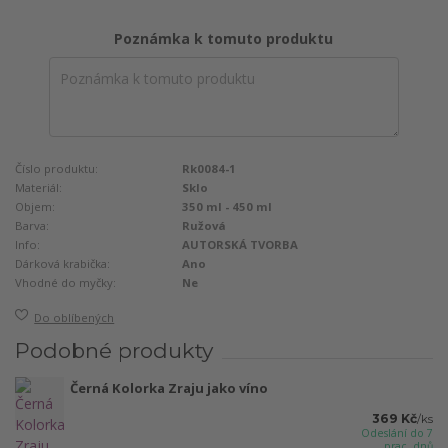
Poznámka k tomuto produktu
Číslo produktu:
Rk0084-1
Materiál:
Sklo
Objem:
350 ml - 450 ml
Barva:
Ružová
Info:
AUTORSKÁ TVORBA
Dárková krabička:
Ano
Vhodné do myčky:
Ne
Do oblíbených
Podobné produkty
Černá Kolorka Zraju jako víno
369 Kč
/
ks
Odeslání do 7
prac. dnů