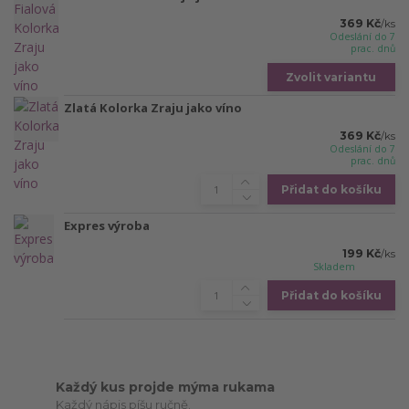
369 Kč
/
ks
Odeslání do 7
prac. dnů
Zvolit variantu
Zlatá Kolorka Zraju jako víno
369 Kč
/
ks
Odeslání do 7
prac. dnů
Přidat do košíku
Expres výroba
199 Kč
/
ks
Skladem
Přidat do košíku
Každý kus projde mýma rukama
Každý nápis píšu ručně.