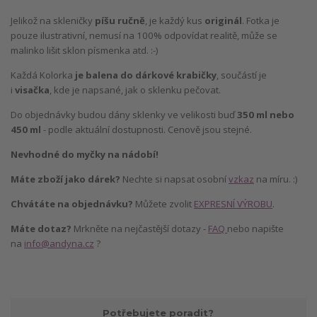
Jelikož na skleničky
píšu ručně
, je každý kus
originál
. Fotka je
pouze ilustrativní, nemusí na 100% odpovídat realitě, může se
malinko lišit sklon písmenka atd. :-)
Každá Kolorka
je balena do dárkové krabičky
, součástí je
i
visačka
, kde je napsané, jak o sklenku pečovat.
Do objednávky budou dány sklenky ve velikosti buď
350 ml nebo
450 ml
- podle aktuální dostupnosti. Cenově jsou stejné.
Nevhodné do myčky na nádobí!
Máte zboží jako dárek?
Nechte si napsat osobní
vzkaz
na míru. :)
Chvátáte na objednávku?
Můžete zvolit
EXPRESNÍ VÝROBU
.
Máte dotaz?
Mrkněte na nejčastější dotazy -
FAQ
nebo napište
na
info@andyna.cz
?
Potřebujete poradit?