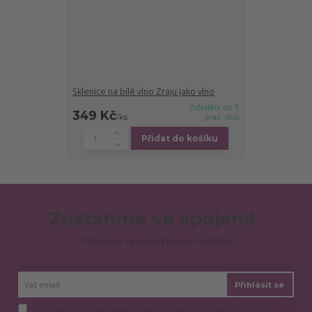
Sklenice na bílé víno Zraju jako víno
Odeslání do 7
349 Kč
/
ks
prac. dnů
Přidat do košíku
Zůstaňme ve spojení!
Z ňjůsletru se můžeš kdykoli odhlásit!
Přihlásit se
Souhlasím se
zpracováním osobních údajů
za účelem rozesílky