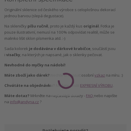
Originální sklenice od českého výrobce s celoplošnou dekorací
jednou barvou (slepá degustace).
Na skleničky
píšu ručně
, proto je každý kus
originál
. Fotka je
pouze ilustrativní, nemusí na 100% odpovídat realitě, může se
malinko lišit sklon písmenka atd. :-)
Sada kolorek
je dodávána v dárkové krabičce
, součástí jsou
i
visačky
, na kterých je napsané, jak o sklenky pečovat.
Nevhodné do myčky na nádobí!
Máte zboží jako dárek?
Nechte si napsat osobní
vzkaz
na míru. :)
Chvátáte na objednávku?
Můžete zvolit
EXPRESNÍ VÝROBU
.
Máte dotaz?
Mrkněte na nejčastější dotazy -
FAQ
nebo napište
na
info@andyna.cz
?
Potřebujete poradit?