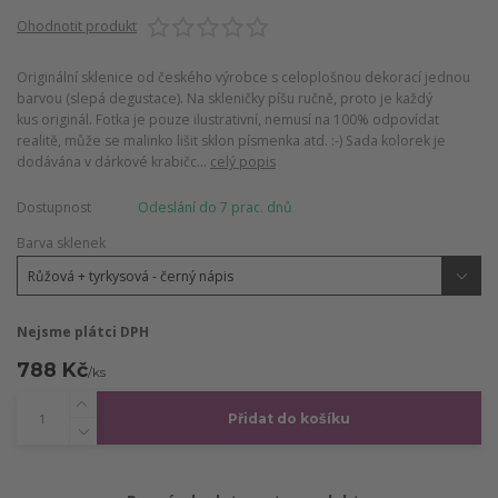
Ohodnotit produkt
Originální sklenice od českého výrobce s celoplošnou dekorací jednou
barvou (slepá degustace). Na skleničky píšu ručně, proto je každý
kus originál. Fotka je pouze ilustrativní, nemusí na 100% odpovídat
realitě, může se malinko lišit sklon písmenka atd. :-) Sada kolorek je
dodávána v dárkové krabičc...
celý popis
Dostupnost
Odeslání do 7 prac. dnů
Barva sklenek
Nejsme plátci DPH
788 Kč
/
ks
Přidat do košíku