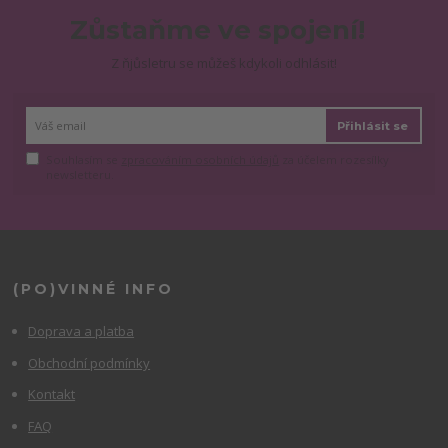
Zůstaňme ve spojení!
Z ňjůsletru se můžeš kdykoli odhlásit!
Přihlásit se
Souhlasím se
zpracováním osobních údajů
za účelem rozesílky
newsletteru.
(PO)VINNÉ INFO
Doprava a platba
Obchodní podmínky
Kontakt
FAQ