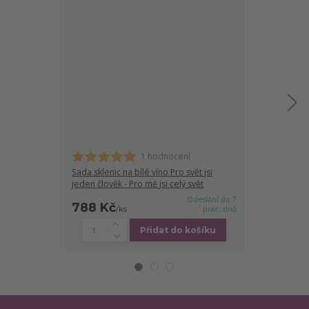
1 hodnocení
Sada sklenic n
jeden člověk - 
Sada sklenic na bílé víno Pro svět jsi
jeden člověk - Pro mě jsi celý svět
Odeslání do 7
788 Kč
788 Kč
/
ks
prac. dnů
/
ks
Přidat do košíku