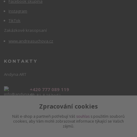
Facebook skupina
Instagram
TikTok
Zakázkové krasopsaní
www.andreasuchova.cz
KONTAKTY
Andyna ART
+420 777 089 119
(Po-Pá, 8-16 hod.)
Zpracování cookies
info@andyna.cz
Náš e-shop a partneři potřebují Váš
souhlas
s použitím souborů
cookies, aby Vám mohli zobrazovat informace týkající se Vašich
zájmů.