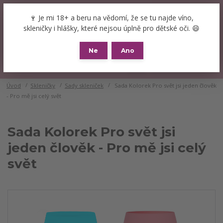
+420 777 089 119
(Po-Pá, 8-16 hod.)
CZK
🍷 Je mi 18+ a beru na vědomí, že se tu najde víno,
0
skleničky i hlášky, které nejsou úplně pro dětské oči. 😄
0 Kč
Ne
Ano
Menu
Úvod
Skleničky
Sady skleniček
Sada Kolorek Pro svět jsi jeden člověk
- Pro mě jsi celý svět
Sada Kolorek Pro svět jsi
jeden člověk - Pro mě jsi celý
svět