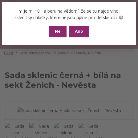
+420 777 089 119
(Po-Pá, 8-16 hod.)
CZK
🍷 Je mi 18+ a beru na vědomí, že se tu najde víno,
0
skleničky i hlášky, které nejsou úplně pro dětské oči. 😄
0 Kč
Ne
Ano
Menu
Úvod
Sada sklenic černá + bílá na sekt Ženich - Nevěsta
Sada sklenic černá + bílá na
sekt Ženich - Nevěsta