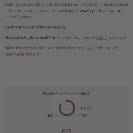
Skleničky jsou dodány v dárkovém balení - v přírodní hnědé krabičce
s dřevitou vlnou, součástí skleniček jsou i
visačky
, kde je napsané,
jak o ně pečovat.
Nevhodné do myčky na nádobí!
Máte zboží jako dárek?
Nechte si napsat osobní
vzkaz
na míru. :)
Máte dotaz?
Mrkněte na nejčastější dotazy -
FAQ
nebo napište
na
info@andyna.cz
?
Potřebujete poradit?
+420 777 089 119
(Po-Pá, 8-16 hod.)