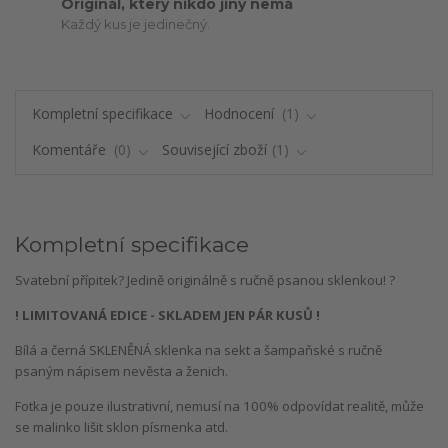
Originál, který nikdo jiný nemá
Každý kus je jedinečný.
Kompletní specifikace
Hodnocení
1
Komentáře
0
Související zboží
1
Kompletní specifikace
Svatební přípitek? Jedině originálně s ručně psanou sklenkou! ?
! LIMITOVANÁ EDICE - SKLADEM JEN PÁR KUSŮ !
Bílá a černá SKLENĚNÁ sklenka na sekt a šampaňské s ručně
psaným nápisem nevěsta a ženich.
Fotka je pouze ilustrativní, nemusí na 100% odpovídat realitě, může
se malinko lišit sklon písmenka atd.