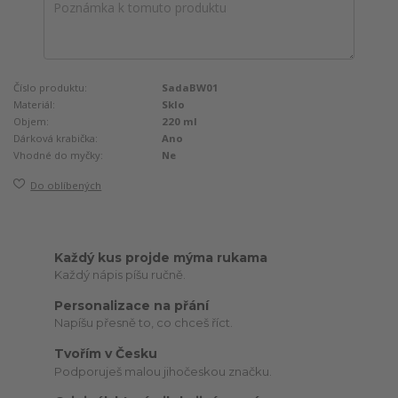
Číslo produktu:
SadaBW01
Materiál:
Sklo
Objem:
220 ml
Dárková krabička:
Ano
Vhodné do myčky:
Ne
Do oblíbených
Každý kus projde mýma rukama
Každý nápis píšu ručně.
Personalizace na přání
Napíšu přesně to, co chceš říct.
Tvořím v Česku
Podporuješ malou jihočeskou značku.