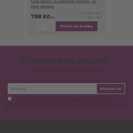
Sada sklenic na sekt Mám všechno - já
jsem všechno
Odeslání do 7
788 Kč
/
ks
prac. dnů
Přidat do košíku
Zůstaňme ve spojení!
Z ňjůsletru se můžeš kdykoli odhlásit!
Přihlásit se
Souhlasím se
zpracováním osobních údajů
za účelem rozesílky
newsletteru.