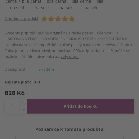
Ohodnotit produkt
Svatební přípitek? Jedině originálně s ručně psanou sklenkou! ? !
LIMITOVANÁ EDICE - SKLADEM JEN PÁR KUSŮ ! Bílá a černá SKLENĚNÁ
sklenka na sekt a šampaňské s ručně psaným nápisem nevěsta a ženich.
Fotka je pouze ilustrativní, nemusí na 100% odpovídat realitě, může se
malinko lišit sklon písmenka a...
celý popis
Dostupnost
Skladem
Nejsme plátci DPH
828 Kč
/
ks
Přidat do košíku
Poznámka k tomuto produktu