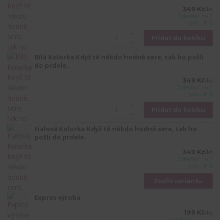
349 Kč
/
ks
Odeslání do 7
prac. dnů
Přidat do košíku
Bílá Kolorka Když tě někdo hodně sere, tak ho pošli
do prdele.
349 Kč
/
ks
Odeslání do 7
prac. dnů
Přidat do košíku
Fialová Kolorka Když tě někdo hodně sere, tak ho
pošli do prdele.
349 Kč
/
ks
Odeslání do 7
prac. dnů
Zvolit variantu
Expres výroba
199 Kč
/
ks
Skladem