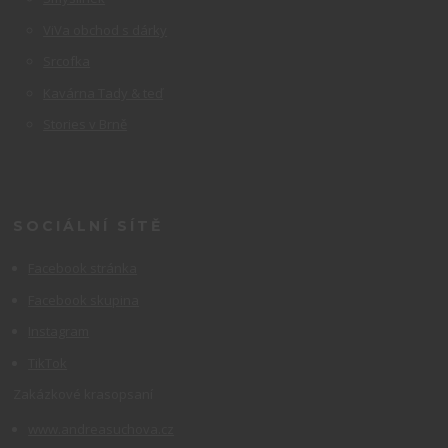
ViVa obchod s dárky
Srcofka
Kavárna Tady & teď
Stories v Brně
SOCIÁLNÍ SÍTĚ
Facebook stránka
Facebook skupina
Instagram
TikTok
Zakázkové krasopsaní
www.andreasuchova.cz