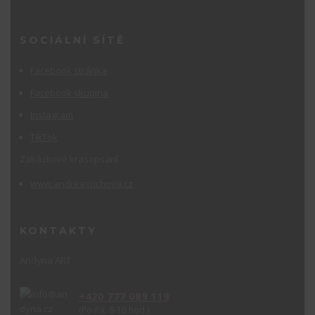
SOCIÁLNÍ SÍTĚ
Facebook stránka
Facebook skupina
Instagram
TikTok
Zakázkové krasopsaní
www.andreasuchova.cz
KONTAKTY
Andyna ART
+420 777 089 119
(Po-Pá, 8-16 hod.)