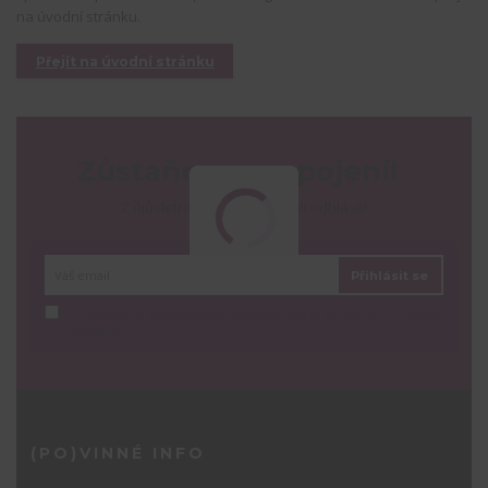
na úvodní stránku.
Přejít na úvodní stránku
Zůstaňme ve spojení!
Z ňjůsletru se můžeš kdykoli odhlásit!
Přihlásit se
Souhlasím se
zpracováním osobních údajů
za účelem rozesílky
newsletteru.
(PO)VINNÉ INFO