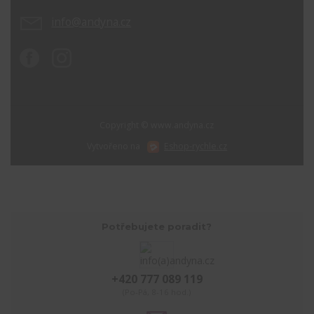
info@andyna.cz
Copyright © www.andyna.cz
Vytvořeno na
Eshop-rychle.cz
Potřebujete poradit?
+420 777 089 119
(Po-Pá, 8-16 hod.)