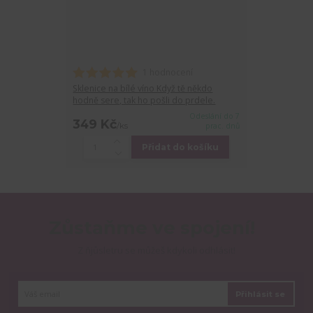
1 hodnocení
Sklenice na bílé víno Když tě někdo
hodně sere, tak ho pošli do prdele.
Odeslání do 7
349 Kč
/
ks
prac. dnů
Přidat do košíku
Zůstaňme ve spojení!
Z ňjůsletru se můžeš kdykoli odhlásit!
Přihlásit se