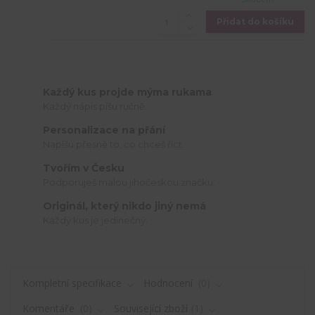
Přidat do košíku
Každý kus projde mýma rukama
Každý nápis píšu ručně.
Personalizace na přání
Napíšu přesně to, co chceš říct.
Tvořím v Česku
Podporuješ malou jihočeskou značku.
Originál, který nikdo jiný nemá
Každý kus je jedinečný.
Kompletní specifikace
Hodnocení
0
Komentáře
0
Související zboží
1