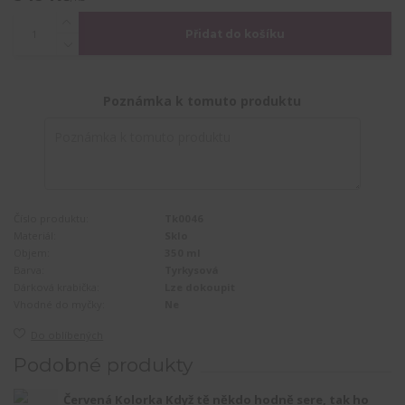
Přidat do košíku
Poznámka k tomuto produktu
Číslo produktu:
Tk0046
Materiál:
Sklo
Objem:
350 ml
Barva:
Tyrkysová
Dárková krabička:
Lze dokoupit
Vhodné do myčky:
Ne
Do oblíbených
Podobné produkty
Červená Kolorka Když tě někdo hodně sere, tak ho