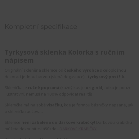
Kompletní specifikace
Tyrkysová sklenka Kolorka s ručním
nápisem
Originální skleněná sklenice od
českého výrobce
s celoplošnou
dekorací jednou barvou (slepá degustace) -
tyrkysový postřik
.
Sklenička je
ručně popsaná
(každý kus je
originál,
fotka je pouze
ilustrativní, nemusí na 100% odpovídat realitě)
Sklenička má na sobě
visačku
, kde je formou básničky napsané, jak
o skleničku pečovat.
Sklenice
není zabalena do dárkové krabičky!
Dárkovou krabičku
můžete dokoupit zvlášť zde -
DÁRKOVÉ KRABIČKY.