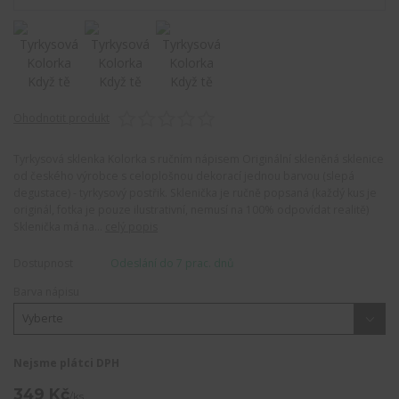
Ohodnotit produkt
Tyrkysová sklenka Kolorka s ručním nápisem Originální skleněná sklenice
od českého výrobce s celoplošnou dekorací jednou barvou (slepá
degustace) - tyrkysový postřik. Sklenička je ručně popsaná (každý kus je
originál, fotka je pouze ilustrativní, nemusí na 100% odpovídat realitě)
Sklenička má na...
celý popis
Dostupnost
Odeslání do 7 prac. dnů
Barva nápisu
Nejsme plátci DPH
349 Kč
/
ks