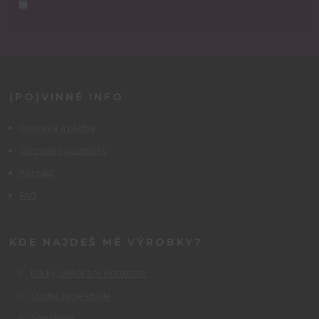
Souhlasím se
zpracováním osobních údajů
za účelem rozesílky
newsletteru.
(PO)VINNÉ INFO
Doprava a platba
Obchodní podmínky
Kontakt
FAQ
KDE NAJDEŠ MÉ VÝROBKY?
Dárky, dekorace Hortenzie
Studio Tvoje chvíle
Smyslínek