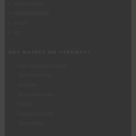
Doprava a platba
Obchodní podmínky
Kontakt
FAQ
KDE NAJDEŠ MÉ VÝROBKY?
Dárky, dekorace Hortenzie
Studio Tvoje chvíle
Smyslínek
ViVa obchod s dárky
Srcofka
Kavárna Tady & teď
Stories v Brně