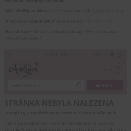
Nevhodné do myčky na nádobí!
Máte zboží jako dárek?
Nechte si napsat osobní
vzkaz
na míru. :)
Chvátáte na objednávku?
Můžete zvolit
EXPRESNÍ VÝROBU
.
Máte dotaz?
Mrkněte na nejčastější dotazy -
FAQ
nebo napište
na
info@andyna.cz
?
+420 777 089 119
(Po-Pá, 8-16 hod.)
CZK
0
0 Kč
Menu
STRÁNKA NEBYLA NALEZENA
Je nám líto, ale požadovanou stránku se nepodařilo najít.
Pokud jste zadali adresu ručně, zkontrolujte, jestli je zapsána
správně. Případně můžete použít navigaci hlavního menu nebo přejít