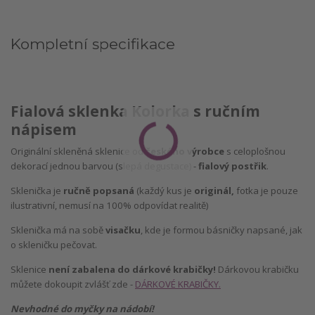
Kompletní specifikace
Fialová sklenka Kolorka s ručním
nápisem
Originální skleněná sklenice od
českého výrobce
s celoplošnou
dekorací jednou barvou (slepá degustace) -
fialový postřik
.
Sklenička je
ručně popsaná
(každý kus je
originál,
fotka je pouze
ilustrativní, nemusí na 100% odpovídat realitě)
Sklenička má na sobě
visačku
, kde je formou básničky napsané, jak
o skleničku pečovat.
Sklenice
není zabalena do dárkové krabičky!
Dárkovou krabičku
můžete dokoupit zvlášť zde -
DÁRKOVÉ KRABIČKY.
Nevhodné do myčky na nádobí!