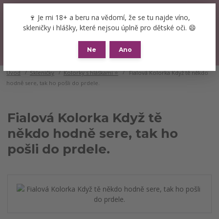
+420 777 089 119
(Po-Pá, 8-16 hod.)
CZK
🍷 Je mi 18+ a beru na vědomí, že se tu najde víno,
0
skleničky i hlášky, které nejsou úplně pro dětské oči. 😄
0 Kč
Ne
Ano
Menu
Úvod
Skleničky
Kolorky s hláškami ⭐
Fialová Kolorka Když tě někdo
hodně sere, tak ho pošli do prdele.
Fialová Kolorka Když tě
někdo hodně sere, tak ho
pošli do prdele.