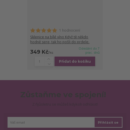
1 hodnocení
Sklenice na bílé víno Když tě někdo
hodně sere, tak ho pošli do prdele.
Odeslání do 7
349 Kč
/
ks
prac. dnů
Přidat do košíku
Zůstaňme ve spojení!
Z ňjůsletru se můžeš kdykoli odhlásit!
Přihlásit se