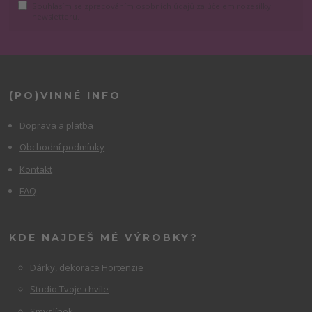
Souhlasím se
zpracováním osobních údajů
za účelem rozesílky
newsletteru.
(PO)VINNÉ INFO
Doprava a platba
Obchodní podmínky
Kontakt
FAQ
KDE NAJDEŠ MÉ VÝROBKY?
Dárky, dekorace Hortenzie
Studio Tvoje chvíle
Smyslínek