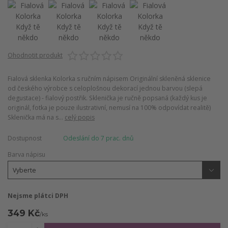
Ohodnotit produkt
Fialová sklenka Kolorka s ručním nápisem Originální skleněná sklenice
od českého výrobce s celoplošnou dekorací jednou barvou (slepá
degustace) - fialový postřik. Sklenička je ručně popsaná (každý kus je
originál, fotka je pouze ilustrativní, nemusí na 100% odpovídat realitě)
Sklenička má na s...
celý popis
Dostupnost
Odeslání do 7 prac. dnů
Barva nápisu
Nejsme plátci DPH
349 Kč
/
ks