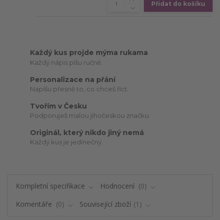
Přidat do košíku
Každý kus projde mýma rukama
Každý nápis píšu ručně.
Personalizace na přání
Napíšu přesně to, co chceš říct.
Tvořím v Česku
Podporuješ malou jihočeskou značku.
Originál, který nikdo jiný nemá
Každý kus je jedinečný.
Kompletní specifikace
Hodnocení
0
Komentáře
0
Související zboží
1