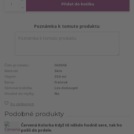
Přidat do košíku
Poznámka k tomuto produktu
Číslo produktu:
Fk0046
Materiál:
Sklo
Objem:
350 ml
Barva:
Fialová
Dárková krabička:
Lze dokoupit
Vhodné do myčky:
Ne
Do oblíbených
Podobné produkty
Červená Kolorka Když tě někdo hodně sere, tak ho
pošli do prdele.