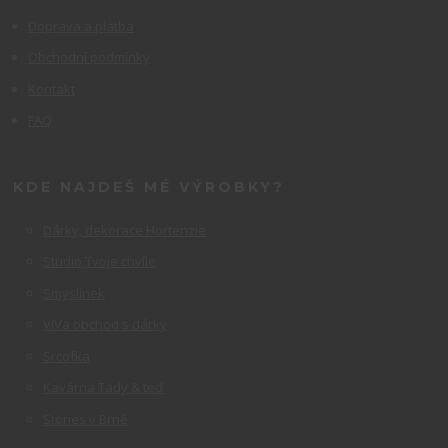
Doprava a platba
Obchodní podmínky
Kontakt
FAQ
KDE NAJDEŠ MÉ VÝROBKY?
Dárky, dekorace Hortenzie
Studio Tvoje chvíle
Smyslínek
ViVa obchod s dárky
Srcofka
Kavárna Tady & teď
Stories v Brně