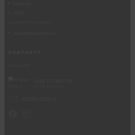
Instagram
TikTok
Zakázkové krasopsaní
www.andreasuchova.cz
KONTAKTY
Andyna ART
+420 777 089 119
(Po-Pá, 8-16 hod.)
info@andyna.cz