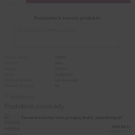
Poznámka k tomuto produktu
Číslo produktu:
Tk009
Materiál:
Sklo
Objem:
350 ml
Barva:
Tyrkysová
Dárková krabička:
Lze dokoupit
Vhodné do myčky:
Ne
Do oblíbených
Podobné produkty
Červená Kolorka Víno je nápoj Bohů. Jsem Bohyně!
349 Kč
/
ks
Odeslání do 7