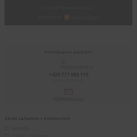
Copyright © www.andyna.cz
Vytvořeno na
Eshop-rychle.cz
Potřebujete poradit?
+420 777 089 119
(Po-Pá, 8-16 hod.)
info@andyna.cz
Zboží zařazeno v kategoriích
Skleničky
Kolorky s hláškami ⭐