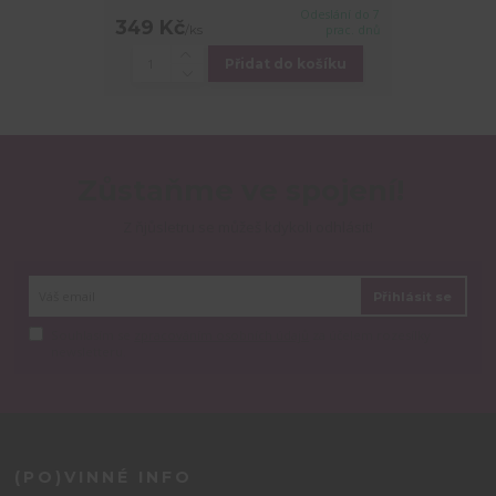
Odeslání do 7
349 Kč
/
ks
prac. dnů
Přidat do košíku
Zůstaňme ve spojení!
Z ňjůsletru se můžeš kdykoli odhlásit!
Přihlásit se
Souhlasím se
zpracováním osobních údajů
za účelem rozesílky
newsletteru.
(PO)VINNÉ INFO