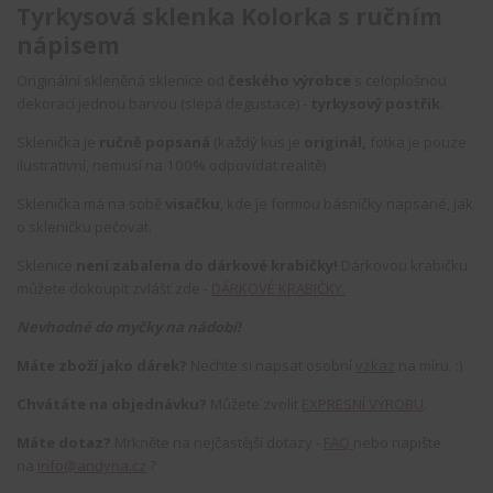
Tyrkysová sklenka Kolorka s ručním
nápisem
Originální skleněná sklenice od
českého výrobce
s celoplošnou
dekorací jednou barvou (slepá degustace) -
tyrkysový postřik
.
Sklenička je
ručně popsaná
(každý kus je
originál,
fotka je pouze
ilustrativní, nemusí na 100% odpovídat realitě)
Sklenička má na sobě
visačku
, kde je formou básničky napsané, jak
o skleničku pečovat.
Sklenice
není zabalena do dárkové krabičky!
Dárkovou krabičku
můžete dokoupit zvlášť zde -
DÁRKOVÉ KRABIČKY.
Nevhodné do myčky na nádobí!
Máte zboží jako dárek?
Nechte si napsat osobní
vzkaz
na míru. :)
Chvátáte na objednávku?
Můžete zvolit
EXPRESNÍ VÝROBU
.
Máte dotaz?
Mrkněte na nejčastější dotazy -
FAQ
nebo napište
na
info@andyna.cz
?