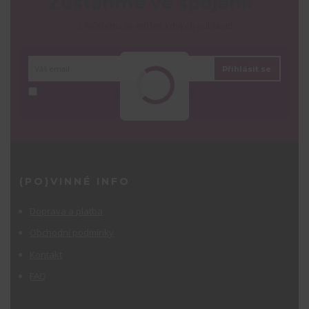
Zůstaňme ve spojení!
Z ňjůsletru se můžeš kdykoli odhlásit!
Přihlásit se
Souhlasím se
zpracováním osobních údajů
za účelem rozesílky
newsletteru.
(PO)VINNÉ INFO
Doprava a platba
Obchodní podmínky
Kontakt
FAQ