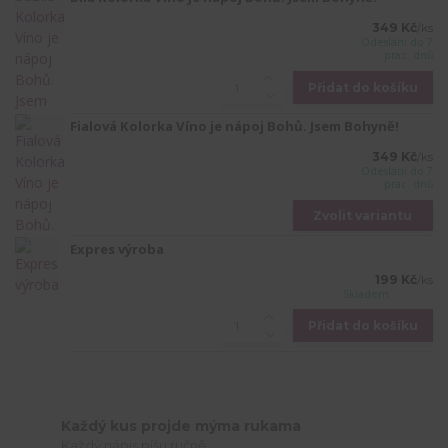
349 Kč
/
ks
Odeslání do 7
prac. dnů
Přidat do košíku
Fialová Kolorka Víno je nápoj Bohů. Jsem Bohyně!
349 Kč
/
ks
Odeslání do 7
prac. dnů
Zvolit variantu
Expres výroba
199 Kč
/
ks
Skladem
Přidat do košíku
Každý kus projde mýma rukama
Každý nápis píšu ručně.