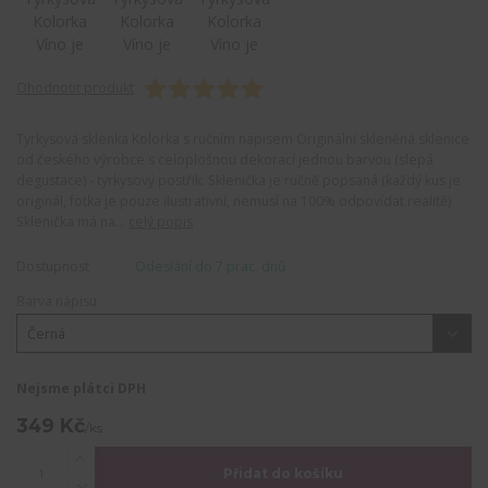
Ohodnotit produkt
Tyrkysová sklenka Kolorka s ručním nápisem Originální skleněná sklenice
od českého výrobce s celoplošnou dekorací jednou barvou (slepá
degustace) - tyrkysový postřik. Sklenička je ručně popsaná (každý kus je
originál, fotka je pouze ilustrativní, nemusí na 100% odpovídat realitě)
Sklenička má na...
celý popis
Dostupnost
Odeslání do 7 prac. dnů
Barva nápisu
Nejsme plátci DPH
349 Kč
/
ks
Přidat do košíku