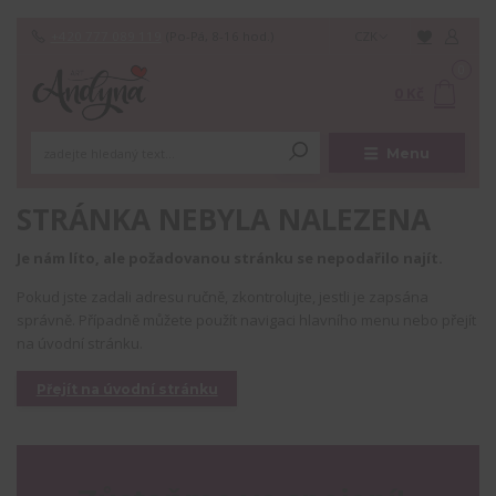
+420 777 089 119
(Po-Pá, 8-16 hod.)
CZK
0
0 Kč
Menu
STRÁNKA NEBYLA NALEZENA
Je nám líto, ale požadovanou stránku se nepodařilo najít.
Pokud jste zadali adresu ručně, zkontrolujte, jestli je zapsána
správně. Případně můžete použít navigaci hlavního menu nebo přejít
na úvodní stránku.
Přejít na úvodní stránku