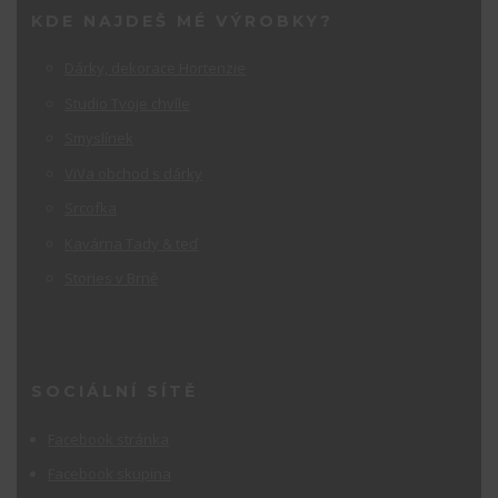
KDE NAJDEŠ MÉ VÝROBKY?
Dárky, dekorace Hortenzie
Studio Tvoje chvíle
Smyslínek
ViVa obchod s dárky
Srcofka
Kavárna Tady & teď
Stories v Brně
SOCIÁLNÍ SÍTĚ
Facebook stránka
Facebook skupina